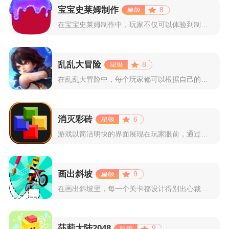
宝宝史莱姆制作
8
在宝宝史莱姆制作中，玩家不仅可以体验到制作史莱姆的乐趣，还能...
乱乱大冒险
8
在乱乱大冒险中，每个玩家都可以根据自己的喜好选择和培养角色，...
消灭彩砖
6
游戏以简洁明快的界面展现在玩家眼前，通过简单的滑动屏幕即可控...
画出斜坡
9
在画出斜坡里，每一个关卡都设计得别出心裁。玩家需要利用手指在...
莎莉大陆2048
9