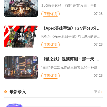
SLG就是这样，前期“开荒”发育，中期同盟混战抢地盘，后期争...
07-28
手游评测
《Apex英雄手游》IGN评分8分：对游戏未来抱有期待
IGN为《Apex英雄手游》打出8分的评价，测评者认为，《A...
07-28
手游评测
《猫之城》视频评测：那一天 我家的猫变成了猫娘
“娘化”是二次元作品里最常见的一种属性，这种属性不分物种、不...
07-28
手游评测
最新录入
更多
+