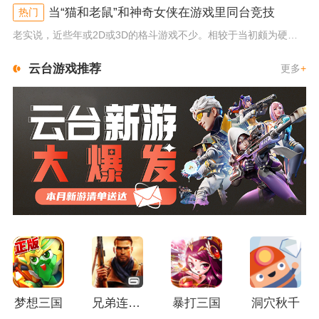
当“猫和老鼠”和神奇女侠在游戏里同台竞技
热门
老实说，近些年或2D或3D的格斗游戏不少。相较于当初颇为硬核的难度。如今这类游戏大都以较低的游玩门槛，独特的技能机制吸引...
云台游戏推荐
更多
+
梦想三国
兄弟连3：战争之子
暴打三国
洞穴秋千