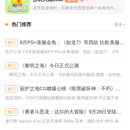
在开始游戏时，玩家首先需要选择一名角色作为自己的代表，在神秘...
热门推荐
更多
+
8月PS+港服会免：《如龙7》等四款 比欧美服多一款
热门
官方公布了8月份港服的PS Plus会免游戏，包括《如龙7》（PS4/PS5）、《小小梦魇》（PS4）、《托尼霍克职业滑...
《黎明之海》今日正式公测
热门
《黎明之海》今日正式公测，与好莱坞巨星约翰尼·德普，合作拍摄的宣传短片《冒险者的游戏》同步上线！沉浸式环球之旅 打造属于...
庇护之地CG燃爆公映《暗黑破坏神：不朽》今日全平台上线
热门
虽迟但到，1500万国服玩家翘首以盼的“暗黑破坏神”IP正版手游《暗黑破坏神：不朽》已于今日全平台上线！动作RPG王者再...
《勇者斗恶龙：达尔的大冒险》9月28日登陆苹果谷歌应用商店
热门
发行商 Square Enix 以及开发商 DeNa 宣布，团队动作 RPG 游戏《勇者斗恶龙：达尔的大冒险 魂之绊》将...