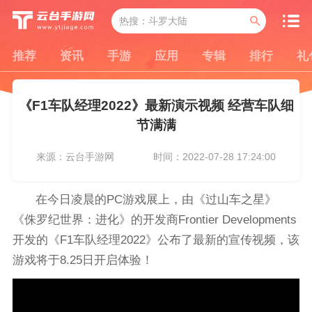
推荐
资讯
手游
应用
专辑
排行
礼
《F1车队经理2022》最新演示视频 经营车队细
节满满
来源：云台手游网
时间：2022-07-28 17:24:00
在今日凌晨的PC游戏展上，由《过山车之星》
《侏罗纪世界：进化》的开发商Frontier Developments
开发的《F1车队经理2022》公布了最新的宣传视频，该
游戏将于8.25日开启体验！