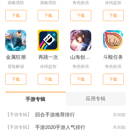
策略塔防
策略塔防
角色扮演
休闲益智
下载
下载
下载
下载
金属狂潮
再跳一次
山海创世录一剑天逆
斗殴任务
冒险解谜
休闲益智
角色扮演
角色扮演
下载
下载
下载
下载
应用专辑
手游专辑
回合手游推荐排行
【手游专辑】
共30款
手游2020手游人气排行
【手游专辑】
共30款