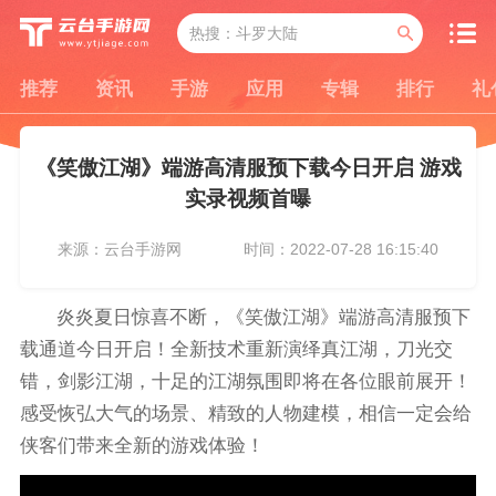
推荐
资讯
手游
应用
专辑
排行
礼
《笑傲江湖》端游高清服预下载今日开启 游戏
实录视频首曝
来源：云台手游网
时间：2022-07-28 16:15:40
炎炎夏日惊喜不断，《笑傲江湖》端游高清服预下
载通道今日开启！全新技术重新演绎真江湖，刀光交
错，剑影江湖，十足的江湖氛围即将在各位眼前展开！
感受恢弘大气的场景、精致的人物建模，相信一定会给
侠客们带来全新的游戏体验！