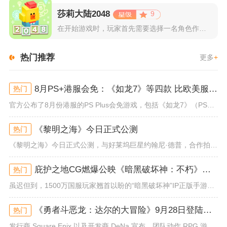
莎莉大陆2048
9
在开始游戏时，玩家首先需要选择一名角色作为自己的代表，在神秘...
热门推荐
更多
+
8月PS+港服会免：《如龙7》等四款 比欧美服多一款
热门
官方公布了8月份港服的PS Plus会免游戏，包括《如龙7》（PS4/PS5）、《小小梦魇》（PS4）、《托尼霍克职业滑...
《黎明之海》今日正式公测
热门
《黎明之海》今日正式公测，与好莱坞巨星约翰尼·德普，合作拍摄的宣传短片《冒险者的游戏》同步上线！沉浸式环球之旅 打造属于...
庇护之地CG燃爆公映《暗黑破坏神：不朽》今日全平台上线
热门
虽迟但到，1500万国服玩家翘首以盼的“暗黑破坏神”IP正版手游《暗黑破坏神：不朽》已于今日全平台上线！动作RPG王者再...
《勇者斗恶龙：达尔的大冒险》9月28日登陆苹果谷歌应用商店
热门
发行商 Square Enix 以及开发商 DeNa 宣布，团队动作 RPG 游戏《勇者斗恶龙：达尔的大冒险 魂之绊》将...