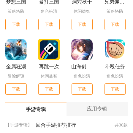
梦想三国
暴打三国
洞穴秋千
兄弟连3：战争之子
策略塔防
角色扮演
休闲益智
策略塔防
下载
下载
下载
下载
金属狂潮
再跳一次
山海创世录一剑天逆
斗殴任务
冒险解谜
休闲益智
角色扮演
角色扮演
下载
下载
下载
下载
应用专辑
手游专辑
回合手游推荐排行
【手游专辑】
共30款