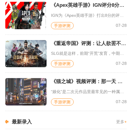
《Apex英雄手游》IGN评分8分：对游戏未来抱有期待
IGN为《Apex英雄手游》打出8分的评价，测评者认为，《A...
07-28
手游评测
《重返帝国》评测：让人欲罢不能的新一代策略游戏
SLG就是这样，前期“开荒”发育，中期同盟混战抢地盘，后期争...
07-28
手游评测
《猫之城》视频评测：那一天 我家的猫变成了猫娘
“娘化”是二次元作品里最常见的一种属性，这种属性不分物种、不...
07-28
手游评测
最新录入
更多
+