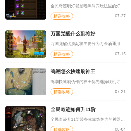
全民奇迹明灯就是暗黑洞穴玩法里的灯塔，也是玩家口中俗称的点灯...
07-27
精选攻略
万国觉醒什么副将好
万国觉醒优质副将主要分为万金油通用副将、分兵种专精副将、场景...
07-15
精选攻略
鸣潮怎么快速刷神王
鸣潮快速刷伪作的神王优先选择联机讨伐，熟练掌握逆势回击机制搭...
07-21
精选攻略
全民奇迹如何升11阶
全民奇迹升11阶装备依靠炼炉内的神器再造功能，需要以成型的1...
08-04
精选攻略