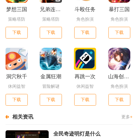
梦想三国
兄弟连3：战争之子
斗殴任务
暴打三国
策略塔防
策略塔防
角色扮演
角色扮演
下载
下载
下载
下载
洞穴秋千
金属狂潮
再跳一次
山海创世录一剑天逆
休闲益智
冒险解谜
休闲益智
角色扮演
下载
下载
下载
下载
相关资讯
更多
+
全民奇迹明灯是什么