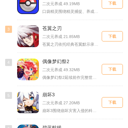
下载
二次元养成 49.19MB
口袋精灵围绕精灵捕捉、养成、回合对战搭建完整冒险体系，玩家化...
苍翼之刃
3
下载
二次元养成 21.85MB
苍翼之刃依托经典苍翼默示录IP打造横版指尖格斗手游，完整收录...
偶像梦幻祭2
4
下载
二次元养成 49.32MB
偶像梦幻祭2延续前作完整世界观，玩家以制作人身份陪伴49位少...
崩坏3
5
下载
二次元养成 27.20MB
崩坏3围绕崩坏灾害入侵的科幻世界观展开，玩家以舰长身份操控多...
碧蓝航线