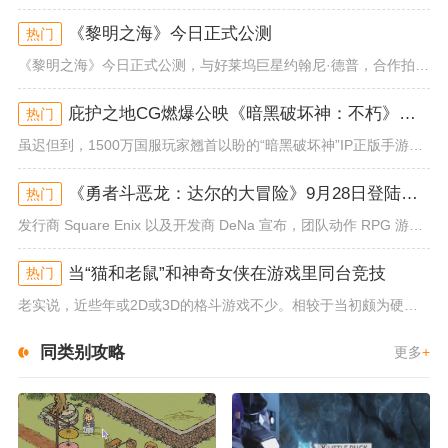
《黎明之海》今日正式公测
热门
《黎明之海》今日正式公测，与好莱坞巨星约翰尼·德普，合作拍摄的宣传短片《冒险者的游戏》同步上线！沉浸式环球之旅 打造属于...
庇护之地CG燃爆公映《暗黑破坏神：不朽》今日全平台上线
热门
虽迟但到，1500万国服玩家翘首以盼的“暗黑破坏神”IP正版手游《暗黑破坏神：不朽》已于今日全平台上线！动作RPG王者再...
《勇者斗恶龙：达尔的大冒险》9月28日登陆苹果谷歌应用商店
热门
发行商 Square Enix 以及开发商 DeNa 宣布，团队动作 RPG 游戏《勇者斗恶龙：达尔的大冒险 魂之绊》将...
当“猫和老鼠”和神奇女侠在游戏里同台竞技
热门
老实说，近些年或2D或3D的格斗游戏不少。相较于当初颇为硬核的难度。如今这类游戏大都以较低的游玩门槛，独特的技能机制吸引...
同类别攻略
更多
+