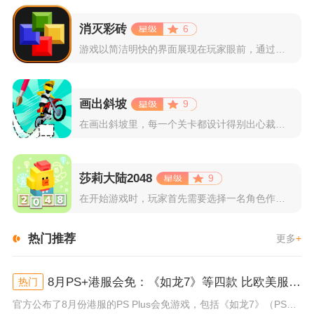
消灭彩砖
6
游戏以简洁明快的界面展现在玩家眼前，通过简单的滑动屏幕即可控...
画出斜坡
9
在画出斜坡里，每一个关卡都设计得别出心裁。玩家需要利用手指在...
莎莉大陆2048
9
在开始游戏时，玩家首先需要选择一名角色作为自己的代表，在神秘...
热门推荐
更多
+
8月PS+港服会免：《如龙7》等四款 比欧美服多一款
热门
官方公布了8月份港服的PS Plus会免游戏，包括《如龙7》（PS4/PS5）、《小小梦魇》（PS4）、《托尼霍克职业滑...