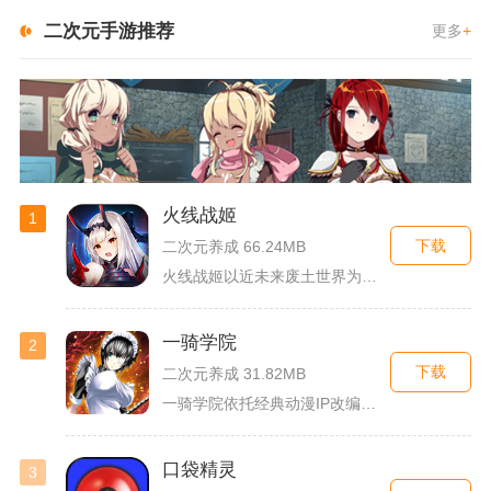
二次元手游推荐
更多
+
火线战姬
1
下载
二次元养成 66.24MB
火线战姬以近未来废土世界为故事舞台，融合二次元战姬收集、轻策...
一骑学院
2
下载
二次元养成 31.82MB
一骑学院依托经典动漫IP改编，把三国武将化身学院少女角色，主...
口袋精灵
3