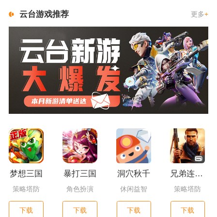
云台游戏推荐
更多
+
梦想三国
暴打三国
洞穴秋千
兄弟连3：战争之子
策略塔防
角色扮演
休闲益智
策略塔防
下载
下载
下载
下载