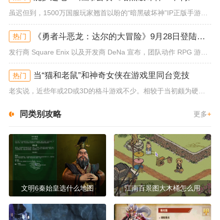
虽迟但到，1500万国服玩家翘首以盼的“暗黑破坏神”IP正版手游《暗黑破坏神：不朽》已于今日全平台上线！动作RPG王者再...
《勇者斗恶龙：达尔的大冒险》9月28日登陆苹果谷歌应用商店
热门
发行商 Square Enix 以及开发商 DeNa 宣布，团队动作 RPG 游戏《勇者斗恶龙：达尔的大冒险 魂之绊》将...
当“猫和老鼠”和神奇女侠在游戏里同台竞技
热门
老实说，近些年或2D或3D的格斗游戏不少。相较于当初颇为硬核的难度。如今这类游戏大都以较低的游玩门槛，独特的技能机制吸引...
同类别攻略
更多
+
文明6秦始皇选什么地图
江南百景图大木桶怎么用