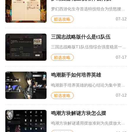
梦幻西游化生寺首选特技组合为愤怒腰带搭配罗汉金钟、晶清诀、笑...
07-12
精选攻略
三国志战略版什么是t1队伍
三国志战略版T1队伍指综合强度稳居一线区间，拥有完整体系框架...
07-17
精选攻略
鸣潮新手如何培养英雄
鸣潮新手培养英雄的核心结论为集中资源优先成型一名主输出角色，...
07-12
精选攻略
鸣潮方块解谜方块怎么摆
鸣潮方块解谜通用摆放准则为先摆放大块异形方块占据角落区域，剩...