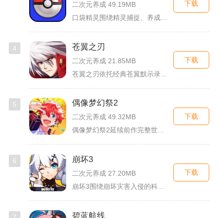
下载
二次元养成 49.19MB
口袋精灵围绕精灵捕捉、养成、回合对战搭建完整冒险体系，玩家化...
苍翼之刃
4
下载
二次元养成 21.85MB
苍翼之刃依托经典苍翼默示录IP打造横版指尖格斗手游，完整收录...
偶像梦幻祭2
5
下载
二次元养成 49.32MB
偶像梦幻祭2延续前作完整世界观，玩家以制作人身份陪伴49位少...
崩坏3
6
下载
二次元养成 27.20MB
崩坏3围绕崩坏灾害入侵的科幻世界观展开，玩家以舰长身份操控多...
碧蓝航线
7