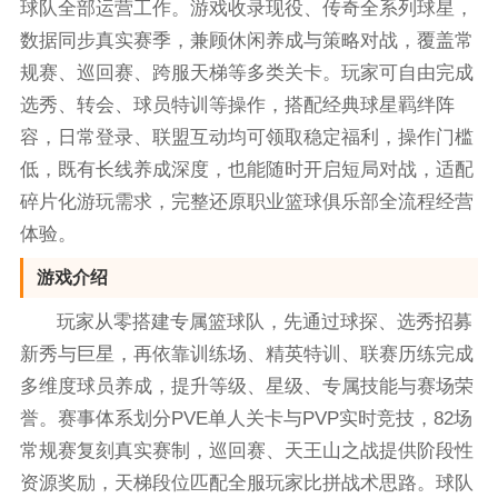
球队全部运营工作。游戏收录现役、传奇全系列球星，
数据同步真实赛季，兼顾休闲养成与策略对战，覆盖常
规赛、巡回赛、跨服天梯等多类关卡。玩家可自由完成
选秀、转会、球员特训等操作，搭配经典球星羁绊阵
容，日常登录、联盟互动均可领取稳定福利，操作门槛
低，既有长线养成深度，也能随时开启短局对战，适配
碎片化游玩需求，完整还原职业篮球俱乐部全流程经营
体验。
游戏介绍
玩家从零搭建专属篮球队，先通过球探、选秀招募
新秀与巨星，再依靠训练场、精英特训、联赛历练完成
多维度球员养成，提升等级、星级、专属技能与赛场荣
誉。赛事体系划分PVE单人关卡与PVP实时竞技，82场
常规赛复刻真实赛制，巡回赛、天王山之战提供阶段性
资源奖励，天梯段位匹配全服玩家比拼战术思路。球队