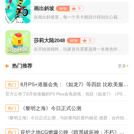
画出斜坡
9
在画出斜坡里，每一个关卡都设计得别出心裁。玩家需要利用手指在...
莎莉大陆2048
9
在开始游戏时，玩家首先需要选择一名角色作为自己的代表，在神秘...
热门推荐
更多
+
8月PS+港服会免：《如龙7》等四款 比欧美服多一款
热门
官方公布了8月份港服的PS Plus会免游戏，包括《如龙7》（PS4/PS5）、《小小梦魇》（PS4）、《托尼霍克职业滑...
《黎明之海》今日正式公测
热门
《黎明之海》今日正式公测，与好莱坞巨星约翰尼·德普，合作拍摄的宣传短片《冒险者的游戏》同步上线！沉浸式环球之旅 打造属于...
庇护之地CG燃爆公映《暗黑破坏神：不朽》今日全平台上线
热门