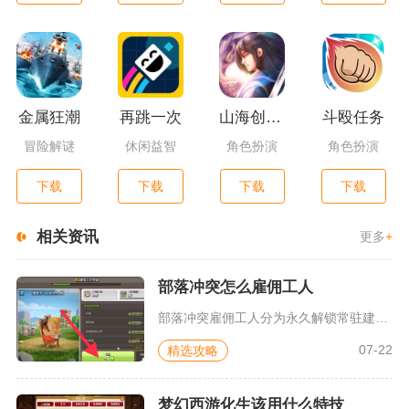
金属狂潮
再跳一次
山海创世录一剑天逆
斗殴任务
冒险解谜
休闲益智
角色扮演
角色扮演
下载
下载
下载
下载
相关资讯
更多
+
部落冲突怎么雇佣工人
部落冲突雇佣工人分为永久解锁常驻建筑工人、临时雇佣辅助帮手、...
07-22
精选攻略
梦幻西游化生该用什么特技