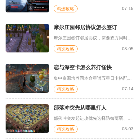
07-15
精选攻略
摩尔庄园邻居协议怎么签订
摩尔庄园签订邻居协议，需要双方同时满足等级、亲密度条件，由申...
08-05
精选攻略
恋与深空卡怎么养打怪快
集中资源培养同本命星谱五星日卡搭配功能高星月卡、同步拉满等级...
07-14
精选攻略
部落冲突先从哪里打人
部落冲突发起进攻优先选择防御薄弱、方便完成清边断边的区域起手...
08-03
精选攻略