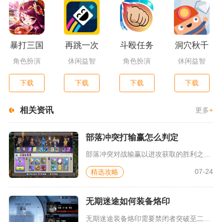
暴打三国
再跳一次
斗殴任务
洞穴秋千
角色扮演
休闲益智
角色扮演
休闲益智
下载
下载
下载
下载
相关资讯
更多
+
部落冲突打输赢怎么判定
部落冲突对战输赢以进攻获取的胜利之星为核心判定标准，单人联机...
07-24
精选攻略
无期迷途如何装备烙印
无期迷途装备烙印需要禁闭者突破至二阶解锁烙印槽位，进入角色详...