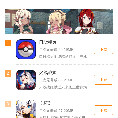
口袋精灵
1
下载
二次元养成 49.19MB
口袋精灵围绕精灵捕捉、养成、回合对战搭建完整冒险体系，玩家化...
火线战姬
2
下载
二次元养成 66.24MB
火线战姬以近未来废土世界为故事舞台，融合二次元战姬收集、轻策...
崩坏3
3
下载
二次元养成 27.20MB
崩坏3围绕崩坏灾害入侵的科幻世界观展开，玩家以舰长身份操控多...