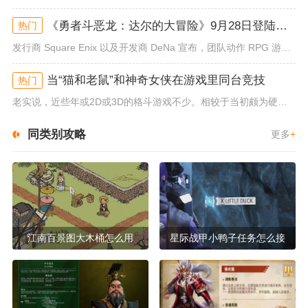
《勇者斗恶龙：达尔的大冒险》9月28日登陆苹果谷歌应用商店
热门
发行商 Square Enix 以及开发商 DeNa 宣布，团队动作 RPG 游戏《勇者斗恶龙：达尔的大冒险 魂之绊》将...
当“猫和老鼠”和神奇女侠在游戏里同台竞技
热门
老实说，近些年或2D或3D的格斗游戏不少。相较于当初颇为硬核的难度。如今这类游戏大都以较低的游玩门槛，独特的技能机制吸引...
同类别攻略
更多
+
江南百景图大木桶怎么用
星际战甲小鸭子任务怎么接