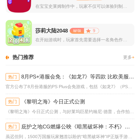
在宝宝史莱姆制作中，玩家不仅可以体验到制作史莱姆的乐趣，还能...
莎莉大陆2048
9
在开始游戏时，玩家首先需要选择一名角色作为自己的代表，在神秘...
热门推荐
更多
+
8月PS+港服会免：《如龙7》等四款 比欧美服多一款
热门
官方公布了8月份港服的PS Plus会免游戏，包括《如龙7》（PS4/PS5）、《小小梦魇》（PS4）、《托尼霍克职业滑...
《黎明之海》今日正式公测
热门
《黎明之海》今日正式公测，与好莱坞巨星约翰尼·德普，合作拍摄的宣传短片《冒险者的游戏》同步上线！沉浸式环球之旅 打造属于...
庇护之地CG燃爆公映《暗黑破坏神：不朽》今日全平台上线
热门
虽迟但到，1500万国服玩家翘首以盼的“暗黑破坏神”IP正版手游《暗黑破坏神：不朽》已于今日全平台上线！动作RPG王者再...