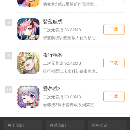
偶像梦幻祭2延续前作完整世界观，玩家以制作人身份陪伴49位少...
碧蓝航线
8
下载
二次元养成 36.82MB
碧蓝航线以舰船拟人化为核心载体，将各类历史战舰塑造成风格各异...
夜行档案
9
下载
二次元养成 92.42MB
夜行档案以未来科幻都市奥米勒斯为舞台，玩家任职特勤部调查员，...
爱养成3
10
下载
二次元养成 60.68MB
爱养成3属于爱养成系列第三部单机模拟养成手游，故事依托天使堕...
关于我们
联系我们
商务洽谈