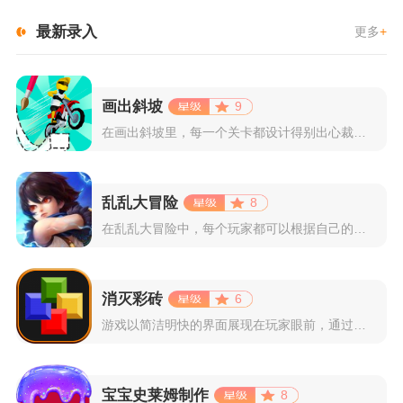
最新录入
更多
+
画出斜坡
9
在画出斜坡里，每一个关卡都设计得别出心裁。玩家需要利用手指在...
乱乱大冒险
8
在乱乱大冒险中，每个玩家都可以根据自己的喜好选择和培养角色，...
消灭彩砖
6
游戏以简洁明快的界面展现在玩家眼前，通过简单的滑动屏幕即可控...
宝宝史莱姆制作
8