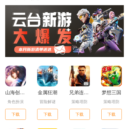
山海创世录一剑天逆
金属狂潮
兄弟连3：战争之子
梦想三国
角色扮演
冒险解谜
策略塔防
策略塔防
下载
下载
下载
下载