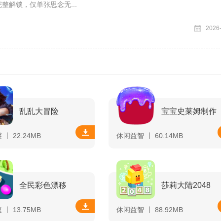
整解锁，仅单张思念无...
2026
乱乱大冒险
宝宝史莱姆制作
丨 22.24MB
休闲益智 丨 60.14MB
全民彩色漂移
莎莉大陆2048
丨 13.75MB
休闲益智 丨 88.92MB