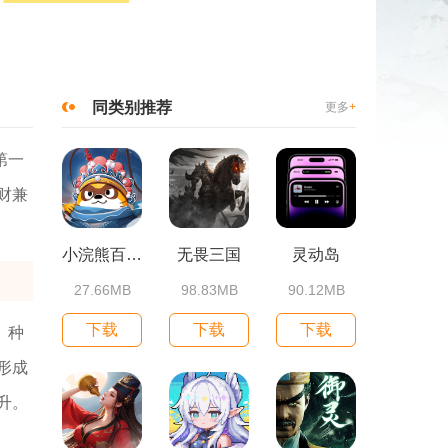
同类别推荐
更多
+
第一
财兼
小浣熊百将传
无畏三国
灵动岛
27.66MB
98.83MB
90.12MB
下载
下载
下载
、种
形成
升。