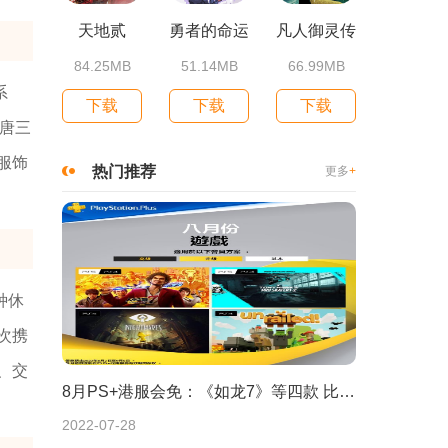
天地贰
勇者的命运
凡人御灵传
84.25MB
51.14MB
66.99MB
系
下载
下载
下载
唐三
服饰
热门推荐
更多
+
种休
次携
、交
8月PS+港服会免：《如龙7》等四款 比欧美服多一款
2022-07-28