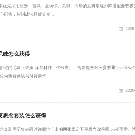
副本优先采用赵云、曹操、夏侯惇、关羽、周瑜的五将常规排阵搭配全套极
心副将，控制战法释放节奏...
2026
毛妹怎么获得
俗称的毛妹（佐娅·庞琴科娃，代号蛊），需要提升对应赛季通行证等级至
分为免费路线与付费豪华...
2026
夜思念套装怎么获得
念套装需要集齐限时许愿池产出的两张限定五星思念沈星回·末夜雨意、