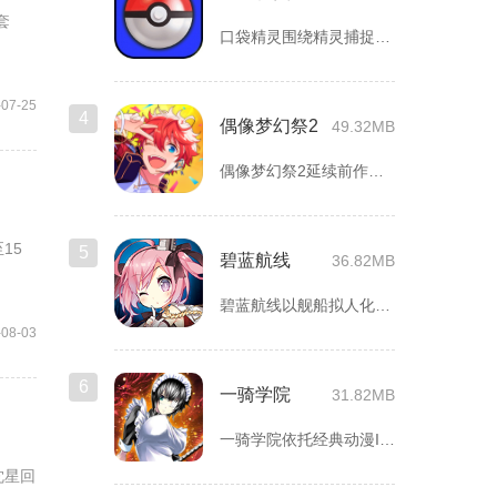
套
口袋精灵围绕精灵捕捉、养成、回合对战搭建完整冒险体系，玩家化...
-07-25
4
偶像梦幻祭2
49.32MB
偶像梦幻祭2延续前作完整世界观，玩家以制作人身份陪伴49位少...
15
5
碧蓝航线
36.82MB
碧蓝航线以舰船拟人化为核心载体，将各类历史战舰塑造成风格各异...
-08-03
6
一骑学院
31.82MB
一骑学院依托经典动漫IP改编，把三国武将化身学院少女角色，主...
沈星回