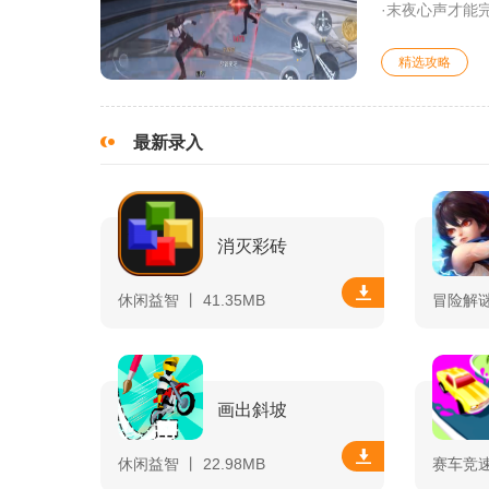
·末夜心声才能完
精选攻略
最新录入
消灭彩砖
休闲益智 丨 41.35MB
冒险解谜 
画出斜坡
休闲益智 丨 22.98MB
赛车竞速 