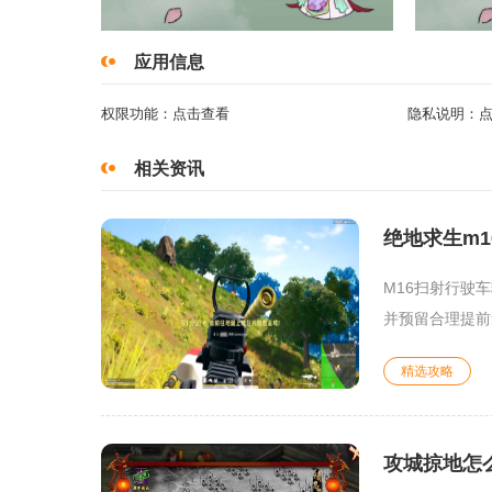
应用信息
权限功能：
点击查看
隐私说明：
相关资讯
绝地求生m1
M16扫射行驶
并预留合理提前
精选攻略
攻城掠地怎么