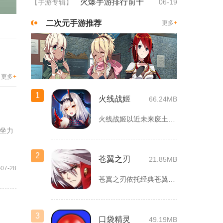
火爆手游排行前十
【手游专辑】
06-19
二次元手游推荐
更多
+
更多
+
1
火线战姬
66.24MB
火线战姬以近未来废土世界为故事舞台，融合二次元战姬收集、轻策...
坐力
2
苍翼之刃
21.85MB
-07-28
苍翼之刃依托经典苍翼默示录IP打造横版指尖格斗手游，完整收录...
3
口袋精灵
49.19MB