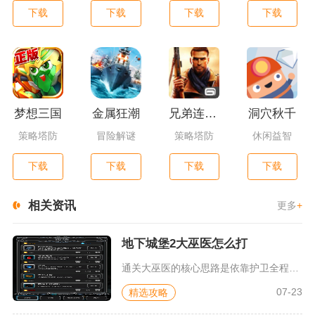
下载
下载
下载
下载
梦想三国
金属狂潮
兄弟连3：战争之子
洞穴秋千
策略塔防
冒险解谜
策略塔防
休闲益智
下载
下载
下载
下载
相关资讯
更多
+
地下城堡2大巫医怎么打
通关大巫医的核心思路是依靠护卫全程嘲讽承伤，双治疗职业稳住全...
07-23
精选攻略