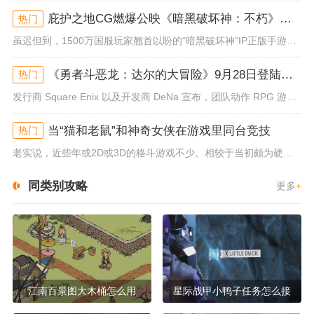
庇护之地CG燃爆公映《暗黑破坏神：不朽》今日全平台上线
热门
虽迟但到，1500万国服玩家翘首以盼的“暗黑破坏神”IP正版手游《暗黑破坏神：不朽》已于今日全平台上线！动作RPG王者再...
《勇者斗恶龙：达尔的大冒险》9月28日登陆苹果谷歌应用商店
热门
发行商 Square Enix 以及开发商 DeNa 宣布，团队动作 RPG 游戏《勇者斗恶龙：达尔的大冒险 魂之绊》将...
当“猫和老鼠”和神奇女侠在游戏里同台竞技
热门
老实说，近些年或2D或3D的格斗游戏不少。相较于当初颇为硬核的难度。如今这类游戏大都以较低的游玩门槛，独特的技能机制吸引...
同类别攻略
更多
+
江南百景图大木桶怎么用
星际战甲小鸭子任务怎么接