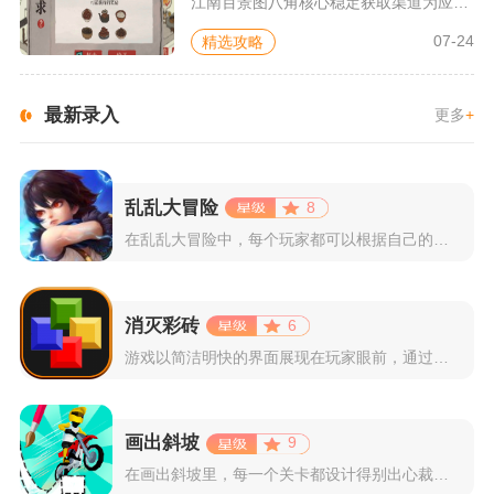
江南百景图八角核心稳定获取渠道为应天府客栈接待食客随机产出，...
07-24
精选攻略
最新录入
更多
+
乱乱大冒险
8
在乱乱大冒险中，每个玩家都可以根据自己的喜好选择和培养角色，...
消灭彩砖
6
游戏以简洁明快的界面展现在玩家眼前，通过简单的滑动屏幕即可控...
画出斜坡
9
在画出斜坡里，每一个关卡都设计得别出心裁。玩家需要利用手指在...