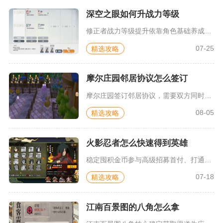
深空之眼如何升战力等级
修正者战力等级提升依靠角色基础养成、权钥、刻印、跃迁、神格、...
07-25
精选攻略
摩尔庄园邻居协议怎么签订
摩尔庄园签订邻居协议，需要双方同时满足等级、亲密度条件，由申...
08-05
精选攻略
火影忍者怎么快速得到英雄
稳定囤积金币参与高级招募首付、打通日常碎片产出渠道、利用组织...
07-18
精选攻略
江南百景图的八角怎么拿