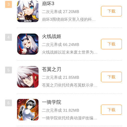
崩坏3
3
下载
二次元养成 27.20MB
崩坏3围绕崩坏灾害入侵的科幻世界观展开，玩家以舰长身份操控多...
火线战姬
4
下载
二次元养成 66.24MB
火线战姬以近未来废土世界为故事舞台，融合二次元战姬收集、轻策...
苍翼之刃
5
下载
二次元养成 21.85MB
苍翼之刃依托经典苍翼默示录IP打造横版指尖格斗手游，完整收录...
一骑学院
6
下载
二次元养成 31.82MB
一骑学院依托经典动漫IP改编，把三国武将化身学院少女角色，主...