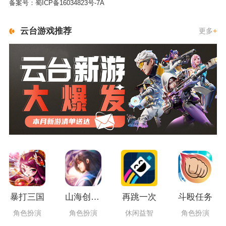
备案号：
蜀ICP备16034823号-7A
云台游戏推荐
更多
+
暴打三国
山海创世录一剑天逆
再跳一次
斗殴任务
角色扮演
角色扮演
休闲益智
角色扮演