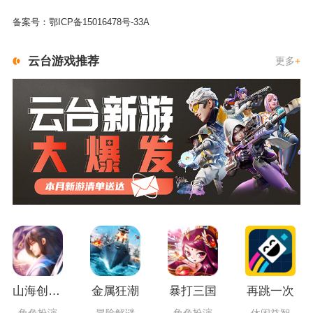
备案号：
鄂ICP备15016478号-33A
云台游戏推荐
更多
+
山海创世录一剑天逆
金属狂潮
暴打三国
再跳一次
角色扮演
冒险解谜
角色扮演
休闲益智