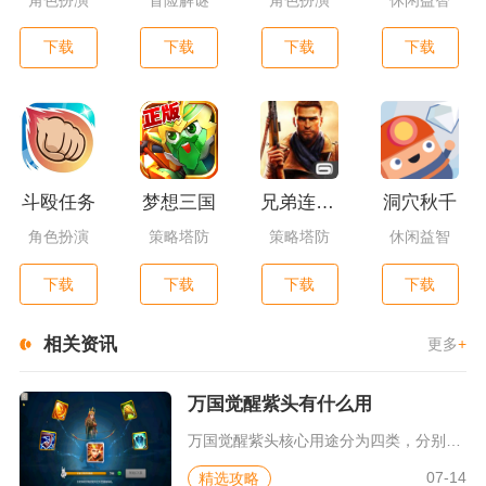
下载
下载
下载
下载
斗殴任务
梦想三国
兄弟连3：战争之子
洞穴秋千
角色扮演
策略塔防
策略塔防
休闲益智
下载
下载
下载
下载
相关资讯
更多
+
万国觉醒紫头有什么用
万国觉醒紫头核心用途分为四类，分别是召唤未解锁史诗统帅、升级...
07-14
精选攻略