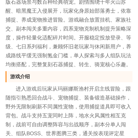
版石器场景与数百种经典萌宠。剧情围绕千年火山苏
醒、暗黑魔王入侵展开，玩家化身原始部落勇士，依靠
捕捉、养成宠物推进冒险。游戏融合放置挂机、家族社
交、副本闯关多重内容，四系宠物克制机制提升策略深
度，操作轻量化适配碎片时间。开服稳定投放登录、等
级、七日系列福利，兼顾怀旧老玩家与休闲新用户，养
成路线平缓无强制氪金门槛，单人探索与多人组队玩法
均衡搭配，完整复刻石器捕捉、转生、骑宠核心乐趣。
游戏介绍
进入游戏后玩家从玛丽娜斯渔村开启主线冒险，跟
随指引熟悉回合战斗、宠物捕捉、装备锻造基础操作，
野外无限制刷新不同属性宠物，使用捕捉道具即可收入
背包。战斗支持五宠同时上阵，地水火风属性相互克
制，战前可自由调整阵容与出战顺序，副本分单人闯
关、组队BOSS、世界图腾三类，通关按表现评定星