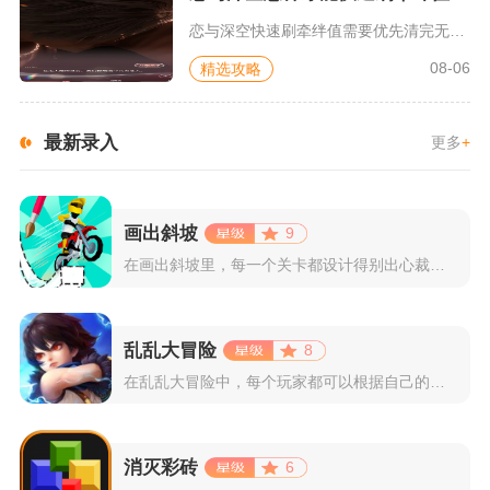
恋与深空快速刷牵绊值需要优先清完无获取上限的收藏类成就，再循...
08-06
精选攻略
最新录入
更多
+
画出斜坡
9
在画出斜坡里，每一个关卡都设计得别出心裁。玩家需要利用手指在...
乱乱大冒险
8
在乱乱大冒险中，每个玩家都可以根据自己的喜好选择和培养角色，...
消灭彩砖
6