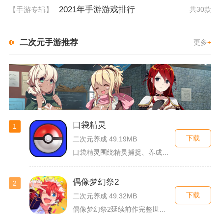
2021年手游游戏排行
【手游专辑】
共30款
二次元手游推荐
更多
+
口袋精灵
1
下载
二次元养成 49.19MB
口袋精灵围绕精灵捕捉、养成、回合对战搭建完整冒险体系，玩家化...
偶像梦幻祭2
2
下载
二次元养成 49.32MB
偶像梦幻祭2延续前作完整世界观，玩家以制作人身份陪伴49位少...