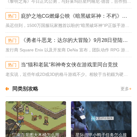
《黎明之海》今日正式公测，与好莱坞巨星约翰尼·德普，合作拍摄的宣传短片《冒险者的游戏》同步上线！沉浸式环球之旅 打造属于...
庇护之地CG燃爆公映《暗黑破坏神：不朽》今日全平台上线
热门
虽迟但到，1500万国服玩家翘首以盼的“暗黑破坏神”IP正版手游《暗黑破坏神：不朽》已于今日全平台上线！动作RPG王者再...
《勇者斗恶龙：达尔的大冒险》9月28日登陆苹果谷歌应用商店
热门
发行商 Square Enix 以及开发商 DeNa 宣布，团队动作 RPG 游戏《勇者斗恶龙：达尔的大冒险 魂之绊》将...
当“猫和老鼠”和神奇女侠在游戏里同台竞技
热门
老实说，近些年或2D或3D的格斗游戏不少。相较于当初颇为硬核的难度。如今这类游戏大都以较低的游玩门槛，独特的技能机制吸引...
同类别攻略
更多
+
江南百景图大木桶怎么用
星际战甲小鸭子任务怎么接