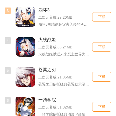
崩坏3
3
下载
二次元养成 27.20MB
崩坏3围绕崩坏灾害入侵的科幻世界观展开，玩家以舰长身份操控多...
火线战姬
4
下载
二次元养成 66.24MB
火线战姬以近未来废土世界为故事舞台，融合二次元战姬收集、轻策...
苍翼之刃
5
下载
二次元养成 21.85MB
苍翼之刃依托经典苍翼默示录IP打造横版指尖格斗手游，完整收录...
一骑学院
6
下载
二次元养成 31.82MB
一骑学院依托经典动漫IP改编，把三国武将化身学院少女角色，主...