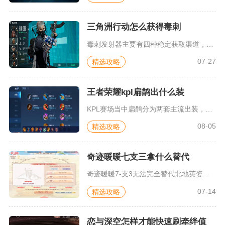
三角洲行动怎么获得毒刺
毒刺发射器主要有四种稳定获取渠道，分别为对局空投拾取、高危区...
07-27
精选攻略
王者荣耀kpl扁鹊出什么装
KPL赛场当中扁鹊分为两套主流出装，分别是半肉阵地输出出装以...
08-05
精选攻略
奇迹暖暖七支三拿什么替代
奇迹暖暖7-支3无法完全替代北地英姿上衣与下装两件核心部件，...
07-14
精选攻略
恋与深空怎样才能快速刷牵绊值