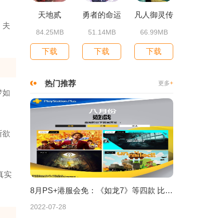
天地贰
勇者的命运
凡人御灵传
、夫
84.25MB
51.14MB
66.99MB
下载
下载
下载
热门推荐
更多
+
梦如
所欲
真实
8月PS+港服会免：《如龙7》等四款 比欧美服多一款
2022-07-28