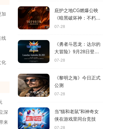
庇护之地CG燃爆公映
更加
《暗黑破坏神：不朽》
今日全平台上线
07-28
在线
《勇者斗恶龙：达尔的
大冒险》9月28日登陆
苹果谷歌应用商店
07-28
文化
《黎明之海》今日正式
公测
07-28
玩
当“猫和老鼠”和神奇女
立深
侠在游戏里同台竞技
带来
07-28