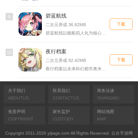
碧蓝航线
9
下载
二次元养成 36.82MB
碧蓝航线以舰船拟人化为核心载体，将各类历史战舰塑造成风格各异...
夜行档案
10
下载
二次元养成 92.42MB
夜行档案以未来科幻都市奥米勒斯为舞台，玩家任职特勤部调查员，...
关于我们
联系我们
商务洽谈
ABOUTUS
CONTACTUS
SHANGWU
免责声明
家长监护
网站地图
COPYRIGHT
CUSTODY
MAP
Copyright 2011-2026 ytjiage.com All Rights Reserved. 云台手游网