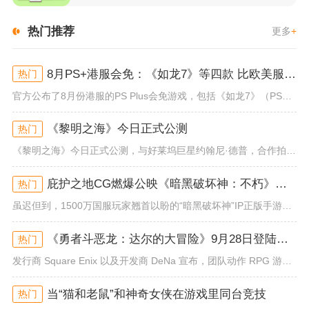
热门推荐
更多
+
8月PS+港服会免：《如龙7》等四款 比欧美服多一款
热门
官方公布了8月份港服的PS Plus会免游戏，包括《如龙7》（PS4/PS5）、《小小梦魇》（PS4）、《托尼霍克职业滑...
《黎明之海》今日正式公测
热门
《黎明之海》今日正式公测，与好莱坞巨星约翰尼·德普，合作拍摄的宣传短片《冒险者的游戏》同步上线！沉浸式环球之旅 打造属于...
庇护之地CG燃爆公映《暗黑破坏神：不朽》今日全平台上线
热门
虽迟但到，1500万国服玩家翘首以盼的“暗黑破坏神”IP正版手游《暗黑破坏神：不朽》已于今日全平台上线！动作RPG王者再...
《勇者斗恶龙：达尔的大冒险》9月28日登陆苹果谷歌应用商店
热门
发行商 Square Enix 以及开发商 DeNa 宣布，团队动作 RPG 游戏《勇者斗恶龙：达尔的大冒险 魂之绊》将...
当“猫和老鼠”和神奇女侠在游戏里同台竞技
热门