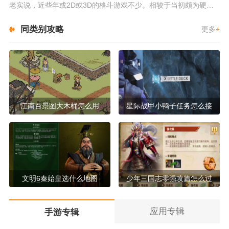
老实说，近些年或2D或3D的格斗游戏不少。相较于当初颇为硬核的难度。如今这类游戏大都以较低的游玩门槛，独特的技能机制吸引...
同类别攻略
更多
+
江南百景图大木桶怎么用
星际战甲小鸭子任务怎么接
文明6秦始皇选什么地图
少年三国志零强攻篇怎么过
应用专辑
手游专辑