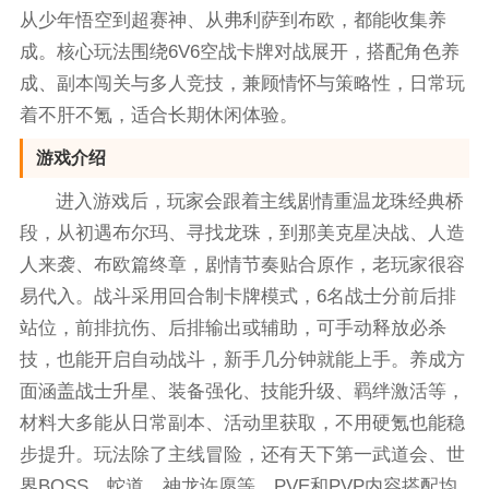
从少年悟空到超赛神、从弗利萨到布欧，都能收集养
成。核心玩法围绕6V6空战卡牌对战展开，搭配角色养
成、副本闯关与多人竞技，兼顾情怀与策略性，日常玩
着不肝不氪，适合长期休闲体验。
游戏介绍
进入游戏后，玩家会跟着主线剧情重温龙珠经典桥
段，从初遇布尔玛、寻找龙珠，到那美克星决战、人造
人来袭、布欧篇终章，剧情节奏贴合原作，老玩家很容
易代入。战斗采用回合制卡牌模式，6名战士分前后排
站位，前排抗伤、后排输出或辅助，可手动释放必杀
技，也能开启自动战斗，新手几分钟就能上手。养成方
面涵盖战士升星、装备强化、技能升级、羁绊激活等，
材料大多能从日常副本、活动里获取，不用硬氪也能稳
步提升。玩法除了主线冒险，还有天下第一武道会、世
界BOSS、蛇道、神龙许愿等，PVE和PVP内容搭配均