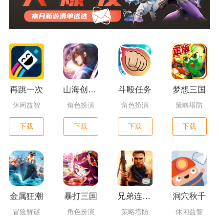
再跳一次
山海创世录一剑天逆
斗殴任务
梦想三国
休闲益智
角色扮演
角色扮演
策略塔防
下载
下载
下载
下载
金属狂潮
暴打三国
兄弟连3：战争之子
洞穴秋千
冒险解谜
角色扮演
策略塔防
休闲益智