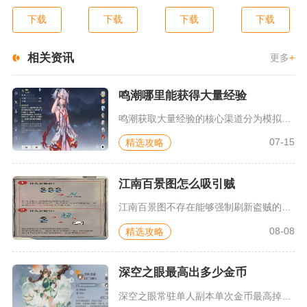
下载
下载
下载
下载
相关资讯
更多
+
鸣潮哪里能获得大量经验
鸣潮获取大量经验的核心渠道分为模拟领域副本、主线支线配套任务...
07-15
精选攻略
江南百景图怎么吸引贼
江南百景图不存在能够强制刷新盗贼的方式，但通过优化城市布局与...
08-08
精选攻略
深空之眼最高出多少金币
深空之眼常驻单人副本单次金币最高掉落数值为13800艾因索菲...