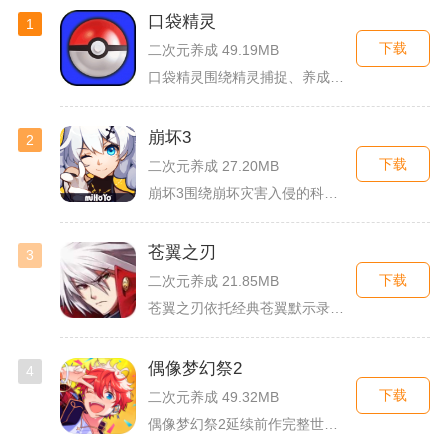
口袋精灵
1
下载
二次元养成 49.19MB
口袋精灵围绕精灵捕捉、养成、回合对战搭建完整冒险体系，玩家化...
崩坏3
2
下载
二次元养成 27.20MB
崩坏3围绕崩坏灾害入侵的科幻世界观展开，玩家以舰长身份操控多...
苍翼之刃
3
下载
二次元养成 21.85MB
苍翼之刃依托经典苍翼默示录IP打造横版指尖格斗手游，完整收录...
偶像梦幻祭2
4
下载
二次元养成 49.32MB
偶像梦幻祭2延续前作完整世界观，玩家以制作人身份陪伴49位少...