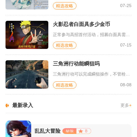
07-25
精选攻略
火影忍者白面具多少金币
正常参与高招首付活动，招募白面具需要250至330抽，折算金...
07-15
精选攻略
三角洲行动能瞬狙吗
三角洲行动可以完成瞬狙操作，不管栓狙还是连狙都能实现近距离快...
08-08
精选攻略
最新录入
更多
+
乱乱大冒险
8