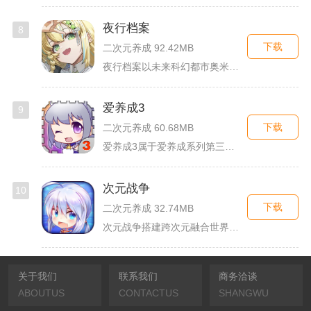
夜行档案
8
下载
二次元养成 92.42MB
夜行档案以未来科幻都市奥米勒斯为舞台，玩家任职特勤部调查员，...
爱养成3
9
下载
二次元养成 60.68MB
爱养成3属于爱养成系列第三部单机模拟养成手游，故事依托天使堕...
次元战争
10
下载
二次元养成 32.74MB
次元战争搭建跨次元融合世界观，玩家作为次元调停者穿梭破碎平行...
关于我们
联系我们
商务洽谈
ABOUTUS
CONTACTUS
SHANGWU