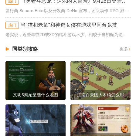
《勇者斗恶龙：达尔的大冒险》9月28日登陆苹果谷歌应用商店
热门
发行商 Square Enix 以及开发商 DeNa 宣布，团队动作 RPG 游戏《勇者斗恶龙：达尔的大冒险 魂之绊》将...
当“猫和老鼠”和神奇女侠在游戏里同台竞技
热门
老实说，近些年或2D或3D的格斗游戏不少。相较于当初颇为硬核的难度。如今这类游戏大都以较低的游玩门槛，独特的技能机制吸引...
同类别攻略
更多
+
文明6秦始皇选什么地图
江南百景图大木桶怎么用