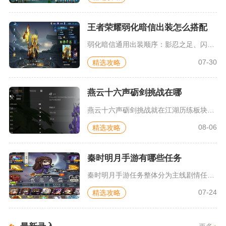
王者荣耀弱化暗信出装怎么搭配
弱化暗信通用出装顺序：影忍之足、闪电匕首、末世、暴烈之甲、纯...
07-30
精选攻略
燕云十六声砺剑挑战在哪
燕云十六声砺剑挑战就在江湖历练板块内的秘境试炼分类当中，玩家...
08-06
精选攻略
秦时明月手游有哪些任务
秦时明月手游任务整体分为主线剧情任务、支线逸闻任务、日常循环...
07-24
精选攻略