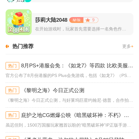
莎莉大陆2048
9
在开始游戏时，玩家首先需要选择一名角色作为自己的代表，在神秘...
热门推荐
更多
+
8月PS+港服会免：《如龙7》等四款 比欧美服多一款
热门
官方公布了8月份港服的PS Plus会免游戏，包括《如龙7》（PS4/PS5）、《小小梦魇》（PS4）、《托尼霍克职业滑...
《黎明之海》今日正式公测
热门
《黎明之海》今日正式公测，与好莱坞巨星约翰尼·德普，合作拍摄的宣传短片《冒险者的游戏》同步上线！沉浸式环球之旅 打造属于...
庇护之地CG燃爆公映《暗黑破坏神：不朽》今日全平台上线
热门
虽迟但到，1500万国服玩家翘首以盼的“暗黑破坏神”IP正版手游《暗黑破坏神：不朽》已于今日全平台上线！动作RPG王者再...