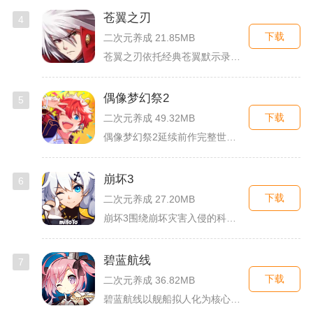
苍翼之刃
4
下载
二次元养成 21.85MB
苍翼之刃依托经典苍翼默示录IP打造横版指尖格斗手游，完整收录...
偶像梦幻祭2
5
下载
二次元养成 49.32MB
偶像梦幻祭2延续前作完整世界观，玩家以制作人身份陪伴49位少...
崩坏3
6
下载
二次元养成 27.20MB
崩坏3围绕崩坏灾害入侵的科幻世界观展开，玩家以舰长身份操控多...
碧蓝航线
7
下载
二次元养成 36.82MB
碧蓝航线以舰船拟人化为核心载体，将各类历史战舰塑造成风格各异...