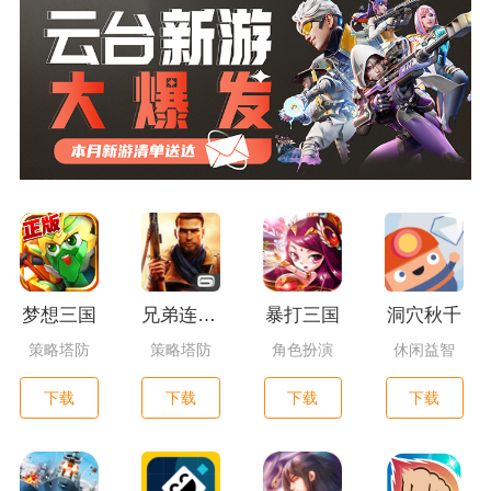
梦想三国
兄弟连3：战争之子
暴打三国
洞穴秋千
策略塔防
策略塔防
角色扮演
休闲益智
下载
下载
下载
下载