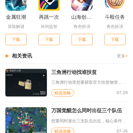
金属狂潮
再跳一次
山海创世录一剑天逆
斗殴任务
冒险解谜
休闲益智
角色扮演
角色扮演
下载
下载
下载
下载
相关资讯
更多
+
三角洲行动找谁扶贫
三角洲行动里想要获取官方扶贫物资，直接对接烽火地带地图选择界...
07-29
精选攻略
万国觉醒怎么同时出征三个队伍
想要同时派出三支队伍出征，核心条件是将市政厅升级至11级，解...
07-16
精选攻略