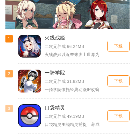
火线战姬
1
下载
二次元养成 66.24MB
火线战姬以近未来废土世界为故事舞台，融合二次元战姬收集、轻策...
一骑学院
2
下载
二次元养成 31.82MB
一骑学院依托经典动漫IP改编，把三国武将化身学院少女角色，主...
口袋精灵
3
下载
二次元养成 49.19MB
口袋精灵围绕精灵捕捉、养成、回合对战搭建完整冒险体系，玩家化...