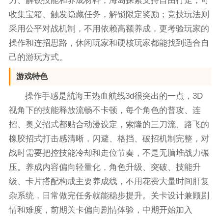
力、解锁技能和养成材料；海岛探索支持自由行走，可
收集宝箱、触发隐藏任务，解锁限定奖励；竞技玩法则
采用公平对战机制，不用依赖高额养成，更考验玩家的
操作和连招思路，休闲玩家和硬核玩家都能找到适合自
己的游玩方式。
游戏特色
操作手感是航海王热血航线3d很突出的一点，3D
视角下的技能释放流畅不卡顿，每个角色的普攻、连
招、奥义招式都贴合动漫设定，索隆的三刀流、路飞的
橡胶招式打击感清晰，闪避、格挡、破招机制完整，对
战时需要把控技能冷却和走位节奏，不是无脑堆战力碾
压。养成内容偏向轻量化，角色升级、突破、技能升
级、卡片搭配构成主要养成线，不用花费大量时间肝复
杂系统，日常做完任务就能稳步提升。关卡设计兼顾剧
情和难度，前期关卡偏向剧情体验，中期开始加入