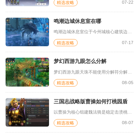
07-22
精选攻略
鸣潮边城休息室在哪
鸣潮边城休息室位于今州城核心建筑边庭内部，完成主线潮汐任务嘤...
07-17
精选攻略
梦幻西游九眼怎么分解
梦幻西游九眼天珠不能使用分解符分解，想要分解提炼精魄灵石，需...
08-05
精选攻略
三国志战略版曹操如何打桃园盾
以曹操为核心组建魏法骑是稳定击溃桃园盾的最优解，依靠骑兵克制...
08-07
精选攻略