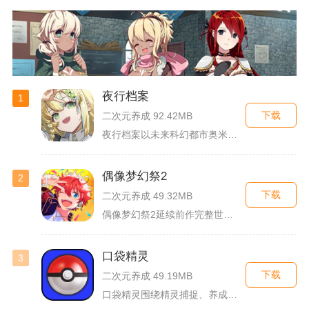
夜行档案
1
下载
二次元养成 92.42MB
夜行档案以未来科幻都市奥米勒斯为舞台，玩家任职特勤部调查员，...
偶像梦幻祭2
2
下载
二次元养成 49.32MB
偶像梦幻祭2延续前作完整世界观，玩家以制作人身份陪伴49位少...
口袋精灵
3
下载
二次元养成 49.19MB
口袋精灵围绕精灵捕捉、养成、回合对战搭建完整冒险体系，玩家化...