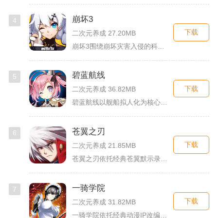
崩坏3
4
下载
二次元养成 27.20MB
崩坏3围绕崩坏灾害入侵的科幻世界观展开，玩家以舰长身份操控多...
碧蓝航线
5
下载
二次元养成 36.82MB
碧蓝航线以舰船拟人化为核心载体，将各类历史战舰塑造成风格各异...
苍翼之刃
6
下载
二次元养成 21.85MB
苍翼之刃依托经典苍翼默示录IP打造横版指尖格斗手游，完整收录...
一骑学院
7
下载
二次元养成 31.82MB
一骑学院依托经典动漫IP改编，把三国武将化身学院少女角色，主...