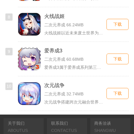
火线战姬
8
下载
二次元养成 66.24MB
火线战姬以近未来废土世界为故事舞台，融合二次元战姬收集、轻策...
爱养成3
9
下载
二次元养成 60.68MB
爱养成3属于爱养成系列第三部单机模拟养成手游，故事依托天使堕...
次元战争
10
下载
二次元养成 32.74MB
次元战争搭建跨次元融合世界观，玩家作为次元调停者穿梭破碎平行...
关于我们
联系我们
商务洽谈
ABOUTUS
CONTACTUS
SHANGWU