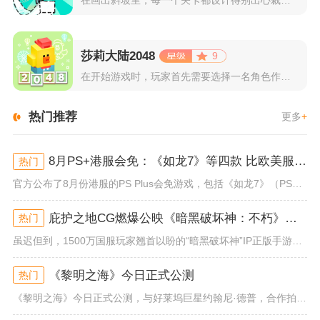
在画出斜坡里，每一个关卡都设计得别出心裁。玩家需要利用手指在...
莎莉大陆2048
9
在开始游戏时，玩家首先需要选择一名角色作为自己的代表，在神秘...
热门推荐
更多
+
8月PS+港服会免：《如龙7》等四款 比欧美服多一款
热门
官方公布了8月份港服的PS Plus会免游戏，包括《如龙7》（PS4/PS5）、《小小梦魇》（PS4）、《托尼霍克职业滑...
庇护之地CG燃爆公映《暗黑破坏神：不朽》今日全平台上线
热门
虽迟但到，1500万国服玩家翘首以盼的“暗黑破坏神”IP正版手游《暗黑破坏神：不朽》已于今日全平台上线！动作RPG王者再...
《黎明之海》今日正式公测
热门
《黎明之海》今日正式公测，与好莱坞巨星约翰尼·德普，合作拍摄的宣传短片《冒险者的游戏》同步上线！沉浸式环球之旅 打造属于...