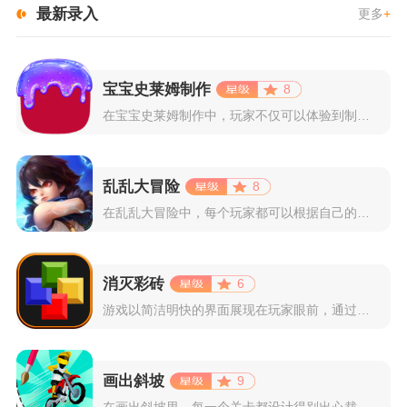
最新录入
更多
+
宝宝史莱姆制作
8
在宝宝史莱姆制作中，玩家不仅可以体验到制作史莱姆的乐趣，还能...
乱乱大冒险
8
在乱乱大冒险中，每个玩家都可以根据自己的喜好选择和培养角色，...
消灭彩砖
6
游戏以简洁明快的界面展现在玩家眼前，通过简单的滑动屏幕即可控...
画出斜坡
9