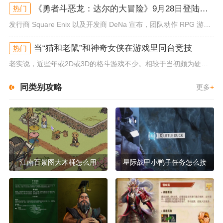
《勇者斗恶龙：达尔的大冒险》9月28日登陆苹果谷歌应用商店
热门
发行商 Square Enix 以及开发商 DeNa 宣布，团队动作 RPG 游戏《勇者斗恶龙：达尔的大冒险 魂之绊》将...
当“猫和老鼠”和神奇女侠在游戏里同台竞技
热门
老实说，近些年或2D或3D的格斗游戏不少。相较于当初颇为硬核的难度。如今这类游戏大都以较低的游玩门槛，独特的技能机制吸引...
同类别攻略
更多
+
江南百景图大木桶怎么用
星际战甲小鸭子任务怎么接