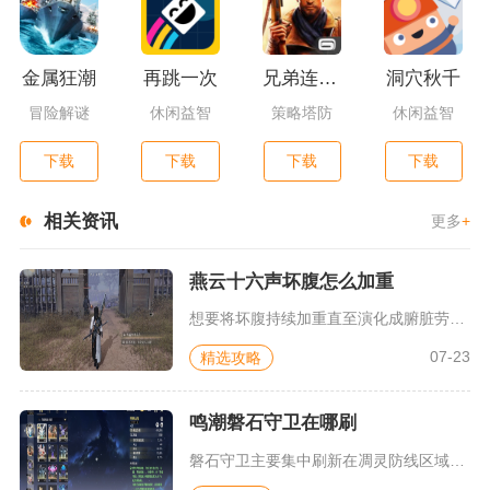
金属狂潮
再跳一次
兄弟连3：战争之子
洞穴秋千
冒险解谜
休闲益智
策略塔防
休闲益智
下载
下载
下载
下载
相关资讯
更多
+
燕云十六声坏腹怎么加重
想要将坏腹持续加重直至演化成腑脏劳损，核心方式是保持病症存续...
07-23
精选攻略
鸣潮磐石守卫在哪刷
磐石守卫主要集中刷新在凋灵防线区域，原点科考站北侧水域对岸、...