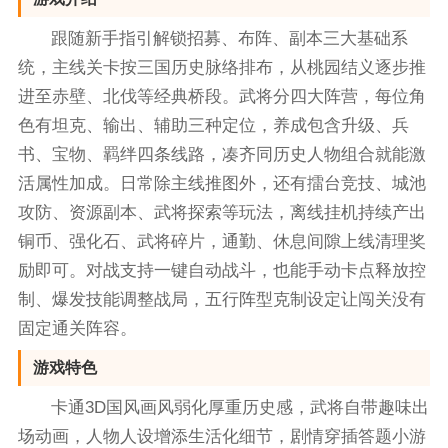
跟随新手指引解锁招募、布阵、副本三大基础系
统，主线关卡按三国历史脉络排布，从桃园结义逐步推
进至赤壁、北伐等经典桥段。武将分四大阵营，每位角
色有坦克、输出、辅助三种定位，养成包含升级、兵
书、宝物、羁绊四条线路，凑齐同历史人物组合就能激
活属性加成。日常除主线推图外，还有擂台竞技、城池
攻防、资源副本、武将探索等玩法，离线挂机持续产出
铜币、强化石、武将碎片，通勤、休息间隙上线清理奖
励即可。对战支持一键自动战斗，也能手动卡点释放控
制、爆发技能调整战局，五行阵型克制设定让闯关没有
固定通关阵容。
游戏特色
卡通3D国风画风弱化厚重历史感，武将自带趣味出
场动画，人物人设增添生活化细节，剧情穿插答题小游