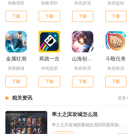
策略塔防
策略塔防
角色扮演
休闲益智
下载
下载
下载
下载
金属狂潮
再跳一次
山海创世录一剑天逆
斗殴任务
冒险解谜
休闲益智
角色扮演
角色扮演
下载
下载
下载
下载
相关资讯
更多
+
率土之滨攻城怎么混
率土之滨攻城想要稳定混到同盟奖励、赛季荣誉与征服名额，核心思...