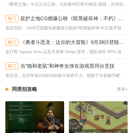
《黎明之海》今日正式公测，与好莱坞巨星约翰尼·德普，合作拍摄的宣传短片《冒险者的游戏》同步上线！沉浸式环球之旅 打造属于...
庇护之地CG燃爆公映《暗黑破坏神：不朽》今日全平台上线
热门
虽迟但到，1500万国服玩家翘首以盼的“暗黑破坏神”IP正版手游《暗黑破坏神：不朽》已于今日全平台上线！动作RPG王者再...
《勇者斗恶龙：达尔的大冒险》9月28日登陆苹果谷歌应用商店
热门
发行商 Square Enix 以及开发商 DeNa 宣布，团队动作 RPG 游戏《勇者斗恶龙：达尔的大冒险 魂之绊》将...
当“猫和老鼠”和神奇女侠在游戏里同台竞技
热门
老实说，近些年或2D或3D的格斗游戏不少。相较于当初颇为硬核的难度。如今这类游戏大都以较低的游玩门槛，独特的技能机制吸引...
同类别攻略
更多
+