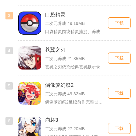
口袋精灵
3
下载
二次元养成 49.19MB
口袋精灵围绕精灵捕捉、养成、回合对战搭建完整冒险体系，玩家化...
苍翼之刃
4
下载
二次元养成 21.85MB
苍翼之刃依托经典苍翼默示录IP打造横版指尖格斗手游，完整收录...
偶像梦幻祭2
5
下载
二次元养成 49.32MB
偶像梦幻祭2延续前作完整世界观，玩家以制作人身份陪伴49位少...
崩坏3
6
下载
二次元养成 27.20MB