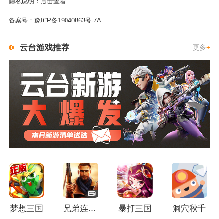
隐私说明：
点击查看
备案号：
豫ICP备19040863号-7A
云台游戏推荐
更多
+
梦想三国
兄弟连3：战争之子
暴打三国
洞穴秋千