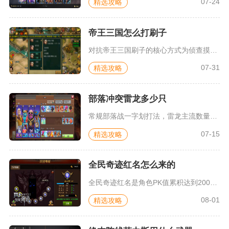
07-24
精选攻略
帝王三国怎么打刷子
对抗帝王三国刷子的核心方式为侦查摸底、灵活避战、持续骚扰、联...
07-31
精选攻略
部落冲突雷龙多少只
常规部落战一字划打法，雷龙主流数量稳定在7到8只，高本冲三星...
07-15
精选攻略
全民奇迹红名怎么来的
全民奇迹红名是角色PK值累积达到200点及以上触发的名称变色...
08-01
精选攻略