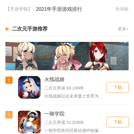
2021年手游游戏排行
【手游专辑】
共30款
二次元手游推荐
更多
+
火线战姬
1
下载
二次元养成 66.24MB
火线战姬以近未来废土世界为故事舞台，融合二次元战姬收集、轻策...
一骑学院
2
下载
二次元养成 31.82MB
一骑学院依托经典动漫IP改编，把三国武将化身学院少女角色，主...