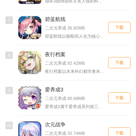
崩坏3围绕崩坏灾害入侵的科幻世界观展开，玩家以舰长身份操控多...
碧蓝航线
7
下载
二次元养成 36.82MB
碧蓝航线以舰船拟人化为核心载体，将各类历史战舰塑造成风格各异...
夜行档案
8
下载
二次元养成 92.42MB
夜行档案以未来科幻都市奥米勒斯为舞台，玩家任职特勤部调查员，...
爱养成3
9
下载
二次元养成 60.68MB
爱养成3属于爱养成系列第三部单机模拟养成手游，故事依托天使堕...
次元战争
10
下载
二次元养成 32.74MB