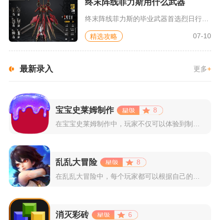
终末阵线菲力斯用什么武器
终末阵线菲力斯的毕业武器首选烈日行者刃枪，缺少该武器时可以优...
07-10
精选攻略
最新录入
更多
+
宝宝史莱姆制作
8
在宝宝史莱姆制作中，玩家不仅可以体验到制作史莱姆的乐趣，还能...
乱乱大冒险
8
在乱乱大冒险中，每个玩家都可以根据自己的喜好选择和培养角色，...
消灭彩砖
6