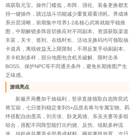
戏获取元宝。操作门槛低，布阵、强化、装备更换都支
持一键操作，跳过战斗功能减少重复观看消耗。养成体
系分层清晰，前期集中培养1-2名核心武将就能平稳推
图，中期解锁多阵容切换应对不同副本。资源获取渠道
丰富，关卡、签到、在线时长、活动兑换码均可领取抽
卡道具，离线收益无上限限制，不用反复手动刷副本。
关卡机制多样，部分地图包含机关破解、限时击杀
BOSS、保护NPC等不同通关条件，避免长期推图产生
乏味感。
游戏亮点
新服开局叠加千抽福利，登录直接领取自选阵营武
将宝箱，七日签到稳定拿到S+品质名将与专属宝物。羁
绊搭配自由度高，刘关张、卧龙凤雏、东吴夫妻等多组
组合，搭配不同阵型能打出灼烧、反伤、续航多种流
派。挂机收益覆盖全部养成材料，睡前离线放置，次日