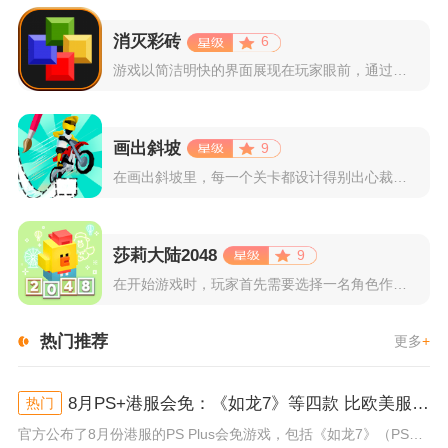
消灭彩砖
6
游戏以简洁明快的界面展现在玩家眼前，通过简单的滑动屏幕即可控...
画出斜坡
9
在画出斜坡里，每一个关卡都设计得别出心裁。玩家需要利用手指在...
莎莉大陆2048
9
在开始游戏时，玩家首先需要选择一名角色作为自己的代表，在神秘...
热门推荐
更多
+
8月PS+港服会免：《如龙7》等四款 比欧美服多一款
热门
官方公布了8月份港服的PS Plus会免游戏，包括《如龙7》（PS4/PS5）、《小小梦魇》（PS4）、《托尼霍克职业滑...