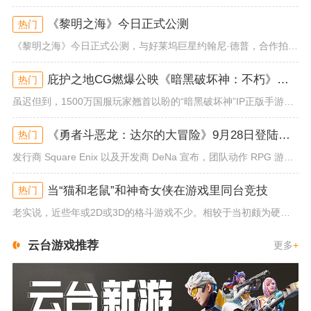
《黎明之海》今日正式公测
热门
《黎明之海》今日正式公测，与好莱坞巨星约翰尼·德普，合作拍摄的宣传短片《冒险者的游戏》同步上线！沉浸式环球之旅 打造属于...
庇护之地CG燃爆公映《暗黑破坏神：不朽》今日全平台上线
热门
虽迟但到，1500万国服玩家翘首以盼的“暗黑破坏神”IP正版手游《暗黑破坏神：不朽》已于今日全平台上线！动作RPG王者再...
《勇者斗恶龙：达尔的大冒险》9月28日登陆苹果谷歌应用商店
热门
发行商 Square Enix 以及开发商 DeNa 宣布，团队动作 RPG 游戏《勇者斗恶龙：达尔的大冒险 魂之绊》将...
当“猫和老鼠”和神奇女侠在游戏里同台竞技
热门
老实说，近些年或2D或3D的格斗游戏不少。相较于当初颇为硬核的难度。如今这类游戏大都以较低的游玩门槛，独特的技能机制吸引...
云台游戏推荐
更多
+