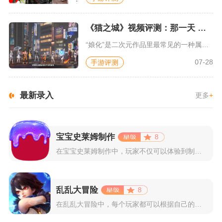
《猫之城》视频评测：那一天 我家的猫变成了猫娘
“娘化”是二次元作品里最常见的一种属性，这种属性不分物种、不...
07-28
手游评测
最新录入
更多
+
宝宝史莱姆制作
8
在宝宝史莱姆制作中，玩家不仅可以体验到制作史莱姆的乐趣，还能...
乱乱大冒险
8
在乱乱大冒险中，每个玩家都可以根据自己的喜好选择和培养角色，...