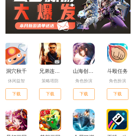
洞穴秋千
兄弟连3：战争之子
山海创世录一剑天逆
斗殴任务
休闲益智
策略塔防
角色扮演
角色扮演
下载
下载
下载
下载