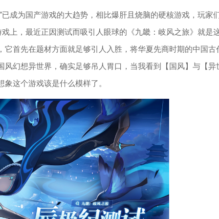
负”已成为国产游戏的大趋势，相比爆肝且烧脑的硬核游戏，玩家
肝游戏上，最近正因测试而吸引人眼球的《九畿：岐风之旅》就是
，它首先在题材方面就足够引人入胜，将华夏先商时期的中国古
国风幻想异世界，确实足够吊人胃口，当我看到【国风】与【异
想象这个游戏该是什么模样了。