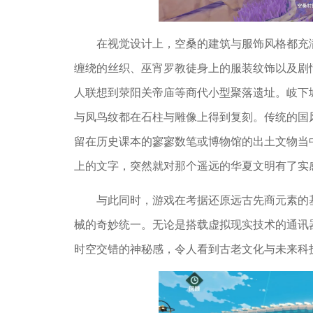
在视觉设计上，空桑的建筑与服饰风格都充
缠绕的丝织、巫宵罗教徒身上的服装纹饰以及剧
人联想到荥阳关帝庙等商代小型聚落遗址。岐下
与凤鸟纹都在石柱与雕像上得到复刻。传统的国
留在历史课本的寥寥数笔或博物馆的出土文物当
上的文字，突然就对那个遥远的华夏文明有了实
与此同时，游戏在考据还原远古先商元素的
械的奇妙统一。无论是搭载虚拟现实技术的通讯
时空交错的神秘感，令人看到古老文化与未来科