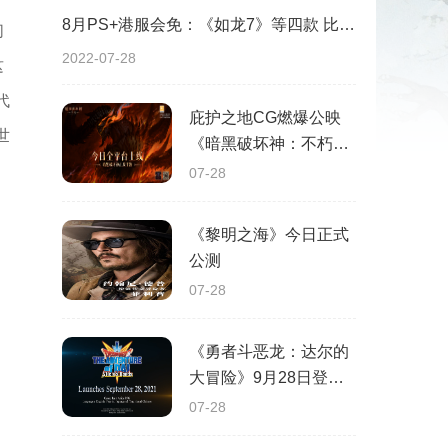
8月PS+港服会免：《如龙7》等四款 比欧美服多一款
们
2022-07-28
这
代
庇护之地CG燃爆公映
世
《暗黑破坏神：不朽》
今日全平台上线
07-28
《黎明之海》今日正式
公测
07-28
《勇者斗恶龙：达尔的
大冒险》9月28日登陆
苹果谷歌应用商店
07-28