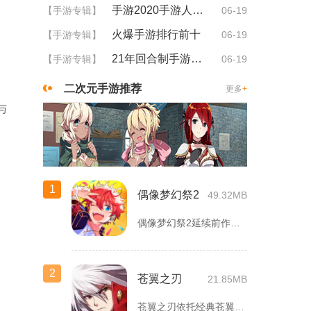
手游2020手游人气排行
【手游专辑】
06-19
火爆手游排行前十
【手游专辑】
06-19
21年回合制手游排行
【手游专辑】
06-19
二次元手游推荐
更多
+
与
1
偶像梦幻祭2
49.32MB
偶像梦幻祭2延续前作完整世界观，玩家以制作人身份陪伴49位少...
2
苍翼之刃
21.85MB
苍翼之刃依托经典苍翼默示录IP打造横版指尖格斗手游，完整收录...