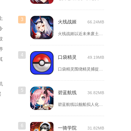
上
3
火线战姬
66.24MB
令
火线战姬以近未来废土世界为故事舞台，融合二次元战姬收集、轻策...
纹
停
4
口袋精灵
49.19MB
其
口袋精灵围绕精灵捕捉、养成、回合对战搭建完整冒险体系，玩家化...
机
5
碧蓝航线
36.82MB
层
碧蓝航线以舰船拟人化为核心载体，将各类历史战舰塑造成风格各异...
6
一骑学院
31.82MB