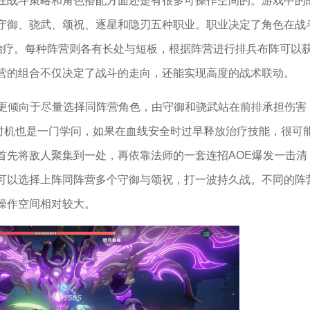
在战斗策略和角色搭配方面还是有很多可操作空间的。游戏中的
守御、骁武、颂祝、逐星和隐刃五种职业。职业决定了角色在战
治疗。每种阵营则各有长处与短板，根据阵营进行排兵布阵可以
营的组合不仅决定了战斗的走向，还能实现高度的战术联动。
我更倾向于尽量选择同阵营角色，由守御和骁武站在前排承担伤害
时机也是一门学问，如果在血线安全时过早释放治疗技能，很可
首先将敌⼈聚集到一处，再依靠法师的一套连招AOE爆发一击清
可以选择上阵同阵营多个守御与颂祝，打一波持久战。不同的阵
操作空间相对较大。