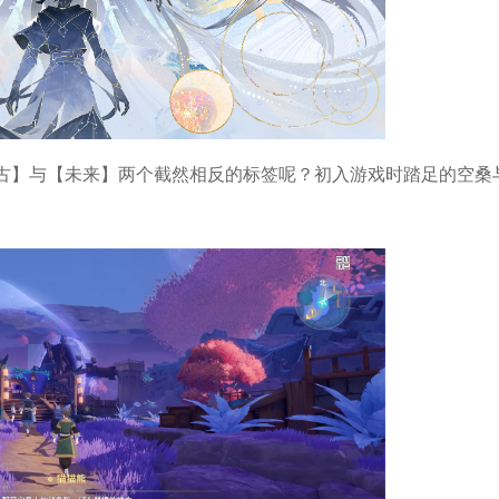
古】与【未来】两个截然相反的标签呢？初入游戏时踏足的空桑