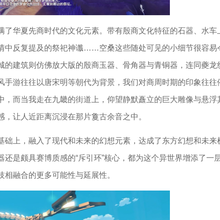
满了华夏先商时代的文化元素。带有殷商文化特征的石器、水车
情中反复提及的祭祀神谶……空桑这些随处可见的小细节很容易
城的建筑则仿佛放大版的殷商玉器、骨角器与青铜器，连同夔龙
风手游往往以唐宋明等朝代为背景，我们对商周时期的印象往往
中，而当我走在九畿的街道上，仰望静默矗立的巨大雕像与悬浮
感，让人近距离沉浸在那片敻古余音之中。
基础上，融入了现代和未来的幻想元素，达成了东方幻想和未来
器还是颇具赛博质感的“斥引环”核心，都为这个异世界增添了一
技相融合的更多可能性与延展性。