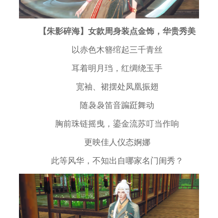
【朱影碎海】女款周身装点金饰，华贵秀美
以赤色木簪绾起三千青丝
耳着明月珰，红绸绕玉手
宽袖、裙摆处凤凰振翅
随袅袅笛音蹁跹舞动
胸前珠链摇曳，鎏金流苏叮当作响
更映佳人仪态婀娜
此等风华，不知出自哪家名门闺秀？