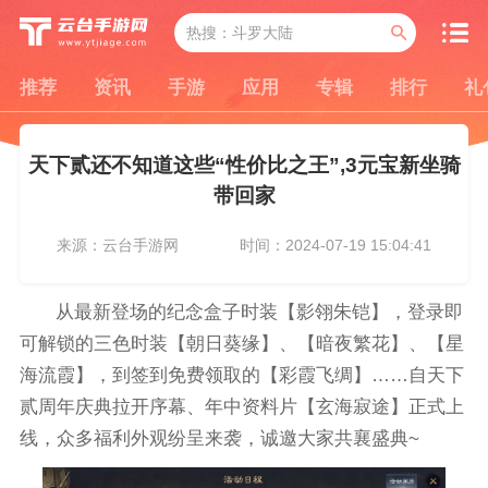
推荐
资讯
手游
应用
专辑
排行
礼
天下贰还不知道这些“性价比之王”,3元宝新坐骑
带回家
来源：云台手游网
时间：2024-07-19 15:04:41
从最新登场的纪念盒子时装【影翎朱铠】，登录即
可解锁的三色时装【朝日葵缘】、【暗夜繁花】、【星
海流霞】，到签到免费领取的【彩霞飞绸】……自天下
贰周年庆典拉开序幕、年中资料片【玄海寂途】正式上
线，众多福利外观纷呈来袭，诚邀大家共襄盛典~