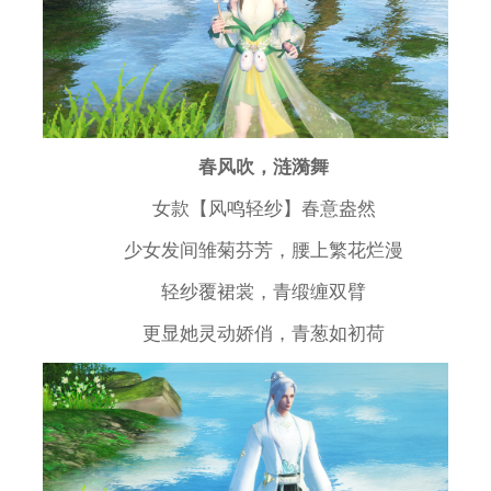
春风吹，涟漪舞
女款【风鸣轻纱】春意盎然
少女发间雏菊芬芳，腰上繁花烂漫
轻纱覆裙裳，青缎缠双臂
更显她灵动娇俏，青葱如初荷