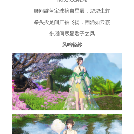
腰间靛蓝宝珠摘自星辰，熠熠生辉
举头投足间广袖飞扬，翻涌如云霞
步履间尽显君子之风
风鸣轻纱