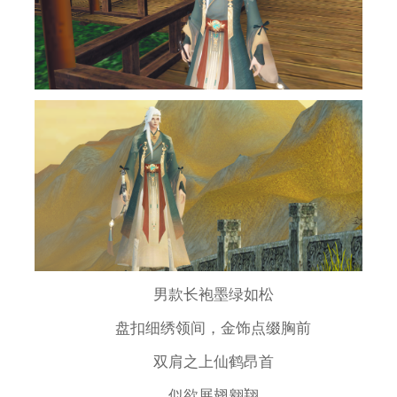
男款长袍墨绿如松
盘扣细绣领间，金饰点缀胸前
双肩之上仙鹤昂首
似欲展翅翱翔