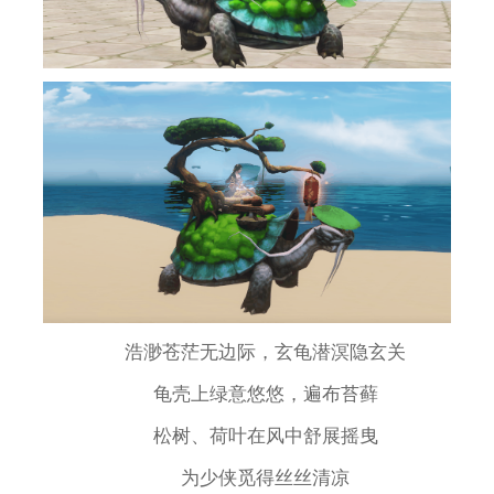
浩渺苍茫无边际，玄龟潜溟隐玄关
龟壳上绿意悠悠，遍布苔藓
松树、荷叶在风中舒展摇曳
为少侠觅得丝丝清凉