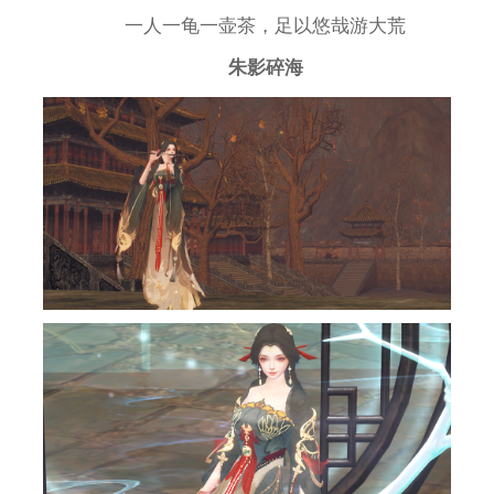
一人一龟一壶茶，足以悠哉游大荒
朱影碎海