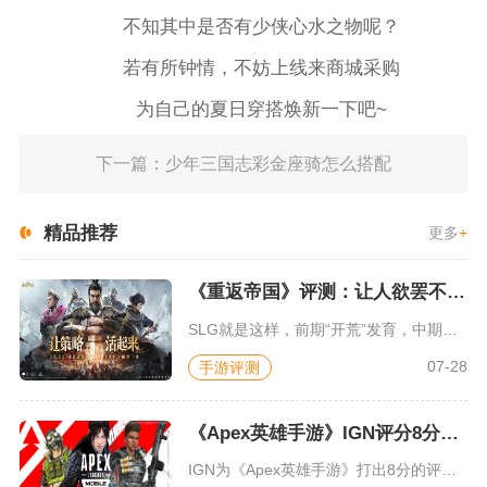
不知其中是否有少侠心水之物呢？
若有所钟情，不妨上线来商城采购
为自己的夏日穿搭焕新一下吧~
下一篇：少年三国志彩金座骑怎么搭配
精品推荐
更多
+
《重返帝国》评测：让人欲罢不能的新一代策略游戏
SLG就是这样，前期“开荒”发育，中期同盟混战抢地盘，后期争...
07-28
手游评测
《Apex英雄手游》IGN评分8分：对游戏未来抱有期待
IGN为《Apex英雄手游》打出8分的评价，测评者认为，《A...