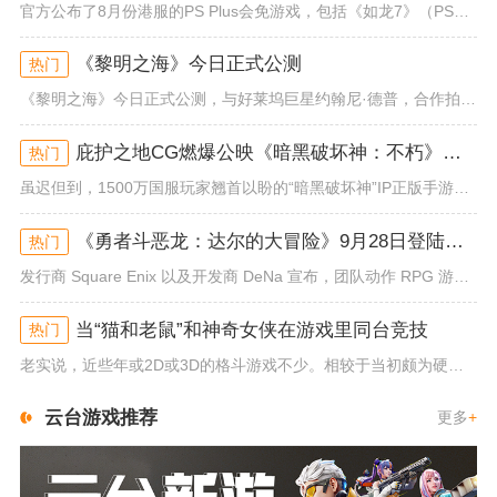
官方公布了8月份港服的PS Plus会免游戏，包括《如龙7》（PS4/PS5）、《小小梦魇》（PS4）、《托尼霍克职业滑...
《黎明之海》今日正式公测
热门
《黎明之海》今日正式公测，与好莱坞巨星约翰尼·德普，合作拍摄的宣传短片《冒险者的游戏》同步上线！沉浸式环球之旅 打造属于...
庇护之地CG燃爆公映《暗黑破坏神：不朽》今日全平台上线
热门
虽迟但到，1500万国服玩家翘首以盼的“暗黑破坏神”IP正版手游《暗黑破坏神：不朽》已于今日全平台上线！动作RPG王者再...
《勇者斗恶龙：达尔的大冒险》9月28日登陆苹果谷歌应用商店
热门
发行商 Square Enix 以及开发商 DeNa 宣布，团队动作 RPG 游戏《勇者斗恶龙：达尔的大冒险 魂之绊》将...
当“猫和老鼠”和神奇女侠在游戏里同台竞技
热门
老实说，近些年或2D或3D的格斗游戏不少。相较于当初颇为硬核的难度。如今这类游戏大都以较低的游玩门槛，独特的技能机制吸引...
云台游戏推荐
更多
+