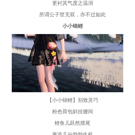
更衬其气度之温润
所谓公子世无双，亦不过如此
小小锦鲤
【小小锦鲤】别致灵巧
粉色荷包斜挂腰间
鲤鱼儿跃然摆尾
更添几分勃勃生机