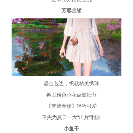
芳馨金缕
鎏金包边，织就精美绣球
再以粉色小花点缀细节
【芳馨金缕】轻巧可爱
不失为夏日一大“出片”利器
小鱼干