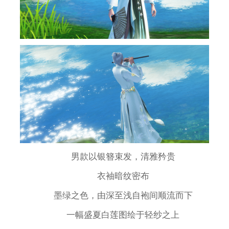
男款以银簪束发，清雅矜贵
衣袖暗纹密布
墨绿之色，由深至浅自袍间顺流而下
一幅盛夏白莲图绘于轻纱之上