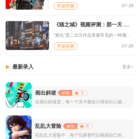
07-28
手游评测
《猫之城》视频评测：那一天 我家的猫变成了猫娘
“娘化”是二次元作品里最常见的一种属性，这种属性不分物种、不...
07-28
手游评测
最新录入
更多
+
画出斜坡
9
在画出斜坡里，每一个关卡都设计得别出心裁。玩家需要利用手指在...
乱乱大冒险
8
在乱乱大冒险中，每个玩家都可以根据自己的喜好选择和培养角色，...