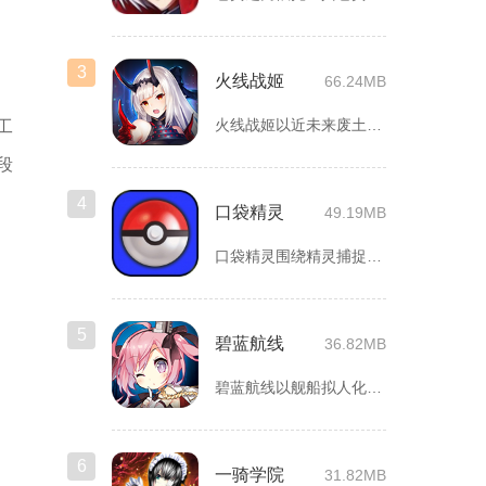
3
火线战姬
66.24MB
火线战姬以近未来废土世界为故事舞台，融合二次元战姬收集、轻策...
工
段
4
口袋精灵
49.19MB
口袋精灵围绕精灵捕捉、养成、回合对战搭建完整冒险体系，玩家化...
5
碧蓝航线
36.82MB
碧蓝航线以舰船拟人化为核心载体，将各类历史战舰塑造成风格各异...
6
一骑学院
31.82MB