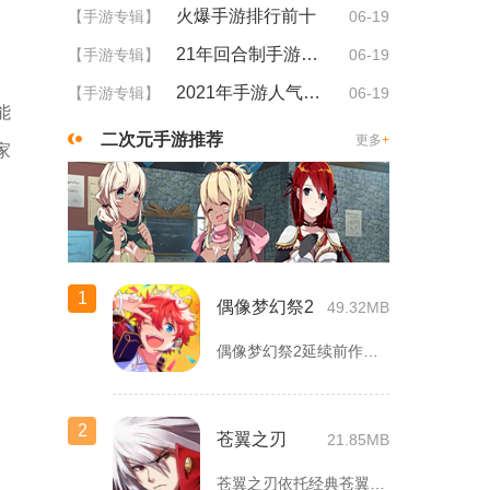
火爆手游排行前十
【手游专辑】
06-19
21年回合制手游排行
【手游专辑】
06-19
2021年手游人气排行
【手游专辑】
06-19
能
二次元手游推荐
更多
+
家
1
偶像梦幻祭2
49.32MB
偶像梦幻祭2延续前作完整世界观，玩家以制作人身份陪伴49位少...
2
苍翼之刃
21.85MB
苍翼之刃依托经典苍翼默示录IP打造横版指尖格斗手游，完整收录...