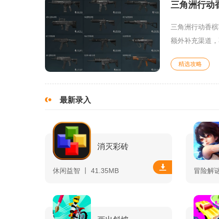
三角洲行动
三角洲行动香槟
额外补充渠道，
精选攻略
最新录入
消灭彩砖
休闲益智 丨 41.35MB
冒险解谜 