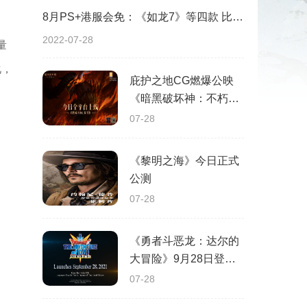
8月PS+港服会免：《如龙7》等四款 比欧美服多一款
2022-07-28
量
化，
庇护之地CG燃爆公映
《暗黑破坏神：不朽》
今日全平台上线
07-28
《黎明之海》今日正式
公测
07-28
《勇者斗恶龙：达尔的
大冒险》9月28日登陆
苹果谷歌应用商店
07-28