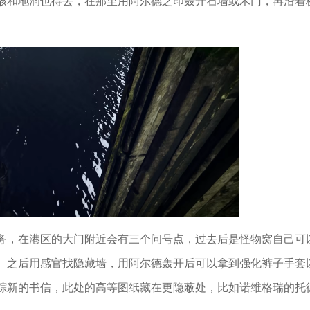
骸和地洞也得去，在那里用阿尔德之印轰开石墙或木门，再沿着
务，在港区的大门附近会有三个问号点，过去后是怪物窝自己可
。之后用感官找隐藏墙，用阿尔德轰开后可以拿到强化裤子手套
踪新的书信，此处的高等图纸藏在更隐蔽处，比如诺维格瑞的托