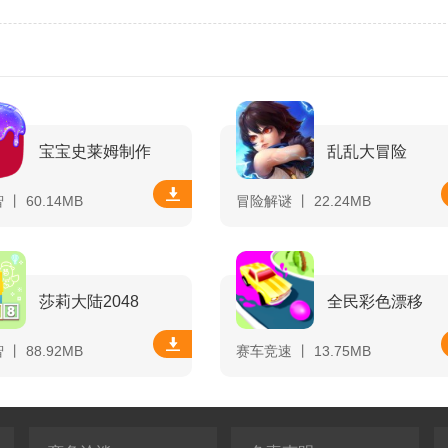
宝宝史莱姆制作
乱乱大冒险
丨 60.14MB
冒险解谜 丨 22.24MB
莎莉大陆2048
全民彩色漂移
丨 88.92MB
赛车竞速 丨 13.75MB