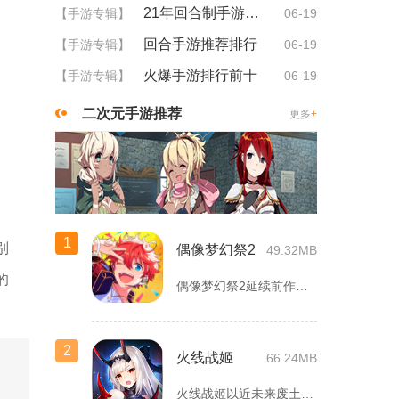
21年回合制手游排行
【手游专辑】
06-19
回合手游推荐排行
【手游专辑】
06-19
火爆手游排行前十
【手游专辑】
06-19
二次元手游推荐
更多
+
1
别
偶像梦幻祭2
49.32MB
的
偶像梦幻祭2延续前作完整世界观，玩家以制作人身份陪伴49位少...
2
火线战姬
66.24MB
火线战姬以近未来废土世界为故事舞台，融合二次元战姬收集、轻策...