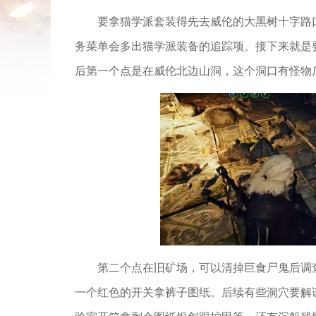
要拿猫学派套装得先去威伦的大黑树十字路
务菜单会多出猫学派装备的追踪项。接下来就是
后第一个点是在威伦北边山洞，这个洞口有怪物
第二个点在旧矿场，可以清掉巨食尸鬼后调
一个红色的开关拿裤子图纸。后续有些洞穴要解