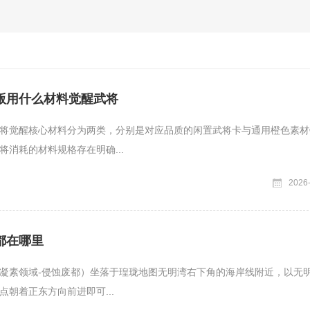
版用什么材料觉醒武将
将觉醒核心材料分为两类，分别是对应品质的闲置武将卡与通用橙色素材
将消耗的材料规格存在明确...
2026
都在哪里
凝素领域‑侵蚀废都）坐落于瑝珑地图无明湾右下角的海岸线附近，以无
点朝着正东方向前进即可...