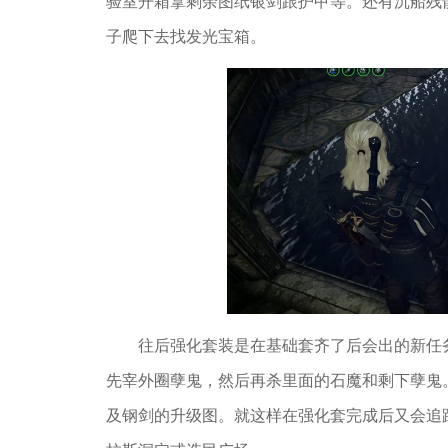
验室开箱拿剩余图纸银剑跟护甲等。还有沉船残
子爬下去找发光宝箱。
往后强化套装是在基础套齐了后会出的新任
先宰外圈孽鬼，然后再杀里面的石魔和剩下孽鬼
及钢剑的升级图。就这样在强化套完成后又会追