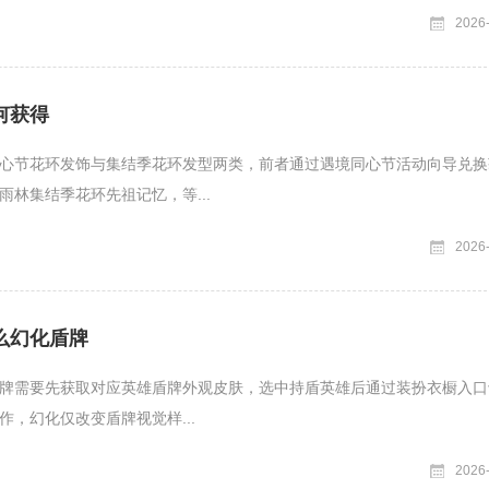
2026
何获得
心节花环发饰与集结季花环发型两类，前者通过遇境同心节活动向导兑换
雨林集结季花环先祖记忆，等...
2026
么幻化盾牌
牌需要先获取对应英雄盾牌外观皮肤，选中持盾英雄后通过装扮衣橱入口
作，幻化仅改变盾牌视觉样...
2026