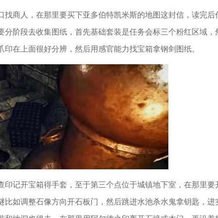
口找商人，在那里要买下亚多伯特凯米斯的地图这封信，读完后
要分阶段去收集图纸，首先基础套装是任务会标三个粉红区域，
爪印在上面很好分辨，然后用感官能力找宝箱拿钢剑图纸。
查印记开宝箱得手套，至于第三个点位于城镇地下室，在那里要
谜比如调整石像方向开石板门，然后跳进水池杀水鬼拿钥匙，进