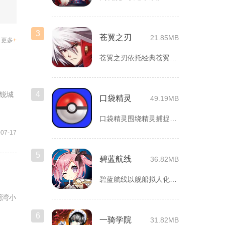
3
苍翼之刃
21.85MB
更多
+
苍翼之刃依托经典苍翼默示录IP打造横版指尖格斗手游，完整收录...
4
锐城
口袋精灵
49.19MB
口袋精灵围绕精灵捕捉、养成、回合对战搭建完整冒险体系，玩家化...
-07-17
5
碧蓝航线
36.82MB
碧蓝航线以舰船拟人化为核心载体，将各类历史战舰塑造成风格各异...
明湾小
6
一骑学院
31.82MB