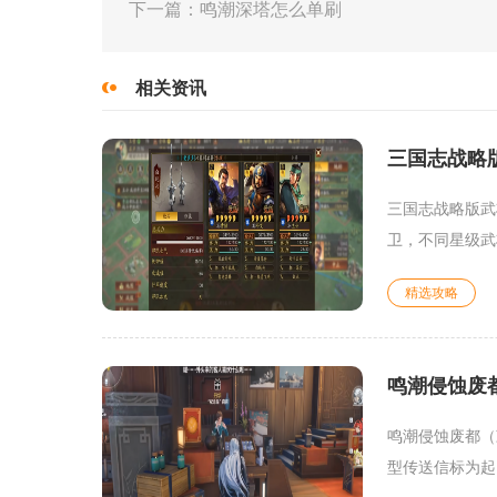
下一篇：鸣潮深塔怎么单刷
相关资讯
三国志战略
三国志战略版武
卫，不同星级武
精选攻略
鸣潮侵蚀废
鸣潮侵蚀废都（
型传送信标为起