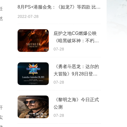
8月PS+港服会免：《如龙7》等四款 比欧美服多一款
任
2022-07-28
然
庇护之地CG燃爆公映
《暗黑破坏神：不朽》
今日全平台上线
07-28
《勇者斗恶龙：达尔的
大冒险》9月28日登陆
苹果谷歌应用商店
07-28
《黎明之海》今日正式
公测
开
07-28
实