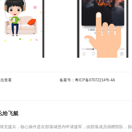
点击查看
备案号：
粤ICP备07072214号-4A
么给飞艇
填充援兵，核心操作是在部落城堡内申请援军，由部落成员捐赠部队，捐