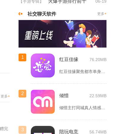
火爆手游排行前十
【手游专辑】
06-19
社交聊天软件
更多
+
1
红豆佳缘
76.20MB
红豆佳缘聚焦都市单身人群严肃婚恋需求，搭建线上线下联动的真实...
2
倾惜
22.59MB
更多
+
倾惜主打同城真人情感社交，面向有交友、脱单需求的年轻用户，依...
赠完
3
陪玩电竞
56.74MB