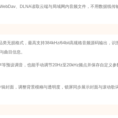
WebDav、DLNA读取云端与局域网内音频文件，不用数据线传
全品类无损格式，最高支持384kHz/64bit高规格音频源码输出，识
面与曲目信息。
声等预设调音，也能手动调节20Hz至20kHz频点并保存自定义参
、专辑封面，调整背景模糊与透明度，锁屏同步展示封面与滚动歌