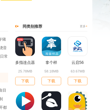
同类别推荐
更多
+
存储
绕音
，日常
多指连点器
拿个样
云启56
25.78MB
58.18MB
63.67MB
下载
下载
下载
曲目
制
开都