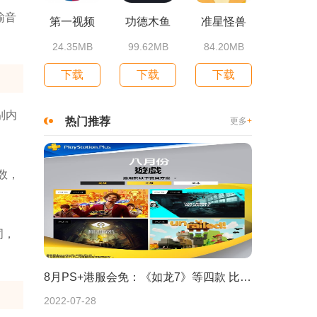
输音
第一视频
功德木鱼
准星怪兽
24.35MB
99.62MB
84.20MB
下载
下载
下载
别内
热门推荐
更多
+
数，
词，
8月PS+港服会免：《如龙7》等四款 比欧美服多一款
2022-07-28