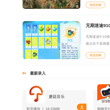
精选攻略
无期迷途91
无期迷途9-1
难点在于多路敌
精选攻略
最新录入
蘑菇音乐
影音播放 丨 16.53MB
购物支付 