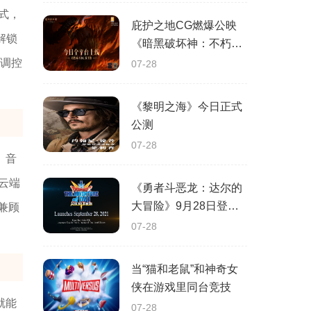
式，
庇护之地CG燃爆公映
解锁
《暗黑破坏神：不朽》
今日全平台上线
程调控
07-28
《黎明之海》今日正式
公测
07-28
、音
云端
《勇者斗恶龙：达尔的
大冒险》9月28日登陆
兼顾
苹果谷歌应用商店
07-28
当“猫和老鼠”和神奇女
侠在游戏里同台竞技
就能
07-28