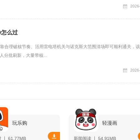
2026
0怎么过
0依靠合理破核节奏、活用雷电塔机关与诺克斯大范围清场即可顺利通关，
人分批刷新，大量带核...
2026
玩乐购
轻漫画
丨 61.77MB
新闻阅读 丨 54.91MB