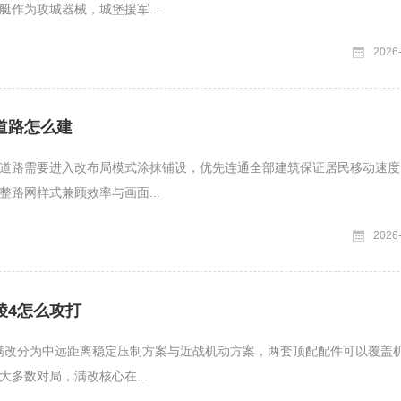
艇作为攻城器械，城堡援军...
2026
道路怎么建
道路需要进入改布局模式涂抹铺设，优先连通全部建筑保证居民移动速度
整路网样式兼顾效率与画面...
2026
陵4怎么攻打
满改分为中远距离稳定压制方案与近战机动方案，两套顶配配件可以覆盖
大多数对局，满改核心在...