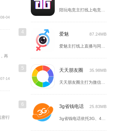
陪玩电竞主打线上电竞组队、游戏陪练服务，覆盖手游、端游多款热...
-08-04
4
爱魅
87.24MB
爱魅主打线上直播与同城轻社交融合服务，整合影音直播、兴趣社群...
，再
5
天天朋友圈
35.98MB
-07-14
天天朋友圈主打为微信以及各类社交平台提供全套发圈素材，涵盖文...
6
3g省钱电话
25.83MB
机密行
3g省钱电话依托3G、4G、5G及WiFi网络实现低资费通话...