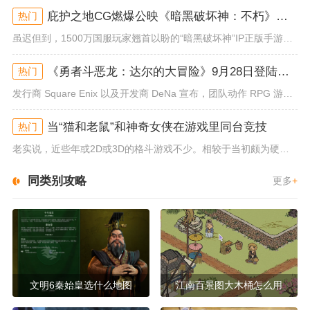
庇护之地CG燃爆公映《暗黑破坏神：不朽》今日全平台上线
热门
虽迟但到，1500万国服玩家翘首以盼的“暗黑破坏神”IP正版手游《暗黑破坏神：不朽》已于今日全平台上线！动作RPG王者再...
《勇者斗恶龙：达尔的大冒险》9月28日登陆苹果谷歌应用商店
热门
发行商 Square Enix 以及开发商 DeNa 宣布，团队动作 RPG 游戏《勇者斗恶龙：达尔的大冒险 魂之绊》将...
当“猫和老鼠”和神奇女侠在游戏里同台竞技
热门
老实说，近些年或2D或3D的格斗游戏不少。相较于当初颇为硬核的难度。如今这类游戏大都以较低的游玩门槛，独特的技能机制吸引...
同类别攻略
更多
+
文明6秦始皇选什么地图
江南百景图大木桶怎么用