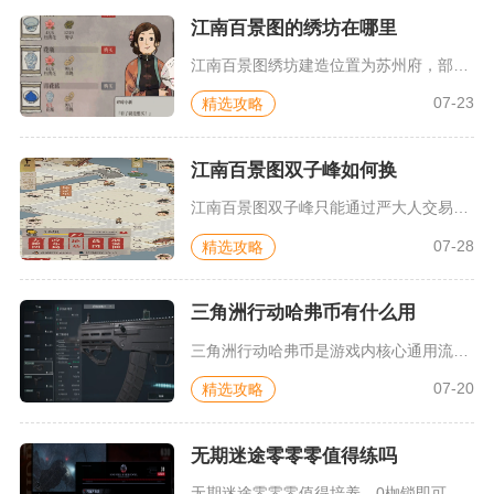
江南百景图的绣坊在哪里
江南百景图绣坊建造位置为苏州府，部分拓展区域余杭县、桃花源地...
07-23
精选攻略
江南百景图双子峰如何换
江南百景图双子峰只能通过严大人交易界面，凑满150点建筑积分...
07-28
精选攻略
三角洲行动哈弗币有什么用
三角洲行动哈弗币是游戏内核心通用流通货币，核心用途分为战备物...
07-20
精选攻略
无期迷途零零零值得练吗
无期迷途零零零值得培养，0枷锁即可投入实战，拥有全游戏稀缺的...