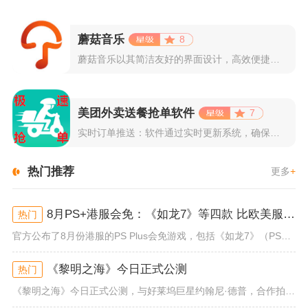
蘑菇音乐
8
蘑菇音乐以其简洁友好的界面设计，高效便捷的操作体验著称。用户...
美团外卖送餐抢单软件
7
实时订单推送：软件通过实时更新系统，确保所有外卖订单能够即时...
热门推荐
更多
+
8月PS+港服会免：《如龙7》等四款 比欧美服多一款
热门
官方公布了8月份港服的PS Plus会免游戏，包括《如龙7》（PS4/PS5）、《小小梦魇》（PS4）、《托尼霍克职业滑...
《黎明之海》今日正式公测
热门
《黎明之海》今日正式公测，与好莱坞巨星约翰尼·德普，合作拍摄的宣传短片《冒险者的游戏》同步上线！沉浸式环球之旅 打造属于...