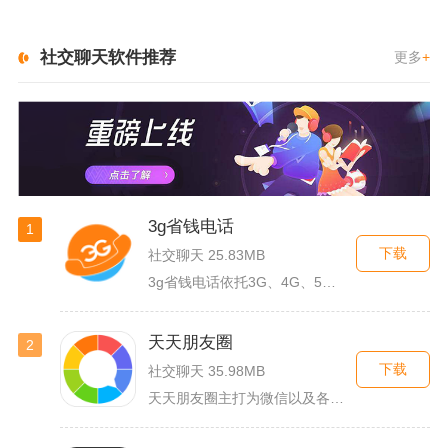
社交聊天软件推荐
更多
+
3g省钱电话
1
下载
社交聊天 25.83MB
3g省钱电话依托3G、4G、5G及WiFi网络实现低资费通话...
天天朋友圈
2
下载
社交聊天 35.98MB
天天朋友圈主打为微信以及各类社交平台提供全套发圈素材，涵盖文...