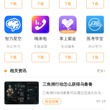
下载
下载
下载
下载
智力星空
嗨来电
掌上紫金
医考学堂
办公学习
主题桌面
生活服务
办公学习
下载
下载
下载
下载
相关资讯
更多
+
三角洲行动怎么获得乌鲁鲁
三角洲行动乌鲁鲁可以通过完成大兵乌鲁鲁系列限时任务免费解锁，...
07-19
精选攻略