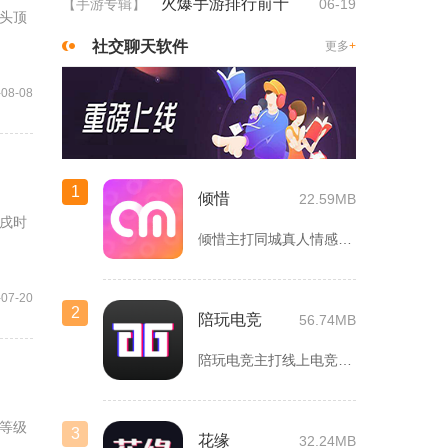
火爆手游排行前十
【手游专辑】
06-19
头顶
社交聊天软件
更多
+
-08-08
1
倾惜
22.59MB
戌时
倾惜主打同城真人情感社交，面向有交友、脱单需求的年轻用户，依...
-07-20
2
陪玩电竞
56.74MB
陪玩电竞主打线上电竞组队、游戏陪练服务，覆盖手游、端游多款热...
等级
3
花缘
32.24MB