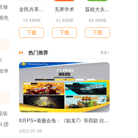
意修
全民共享平台
无界学术
荔枝大夫医生版
颜色
74.49MB
41.93MB
64.30MB
下载
下载
下载
热门推荐
更多
+
卡
效率
现场
8月PS+港服会免：《如龙7》等四款 比欧美服多一款
人团
2022-07-28