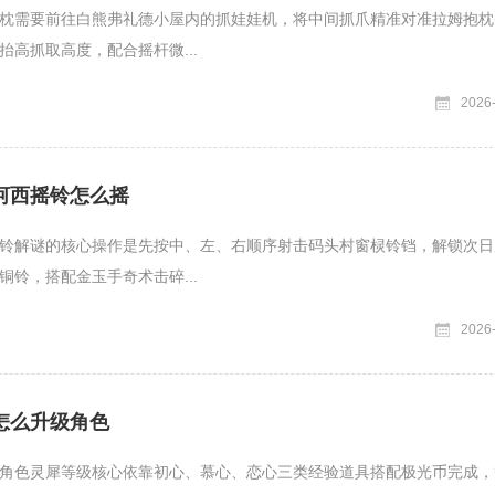
枕需要前往白熊弗礼德小屋内的抓娃娃机，将中间抓爪精准对准拉姆抱枕
抬高抓取高度，配合摇杆微...
2026
河西摇铃怎么摇
铃解谜的核心操作是先按中、左、右顺序射击码头村窗棂铃铛，解锁次日
铜铃，搭配金玉手奇术击碎...
2026
怎么升级角色
角色灵犀等级核心依靠初心、慕心、恋心三类经验道具搭配极光币完成，