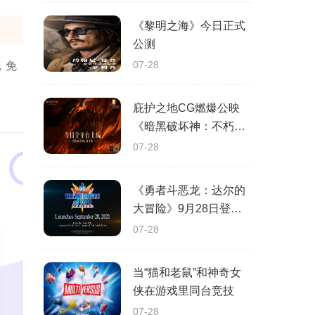
《黎明之海》今日正式
公测
07-28
，免
庇护之地CG燃爆公映
《暗黑破坏神：不朽》
今日全平台上线
07-28
《勇者斗恶龙：达尔的
大冒险》9月28日登陆
苹果谷歌应用商店
07-28
当“猫和老鼠”和神奇女
侠在游戏里同台竞技
07-28