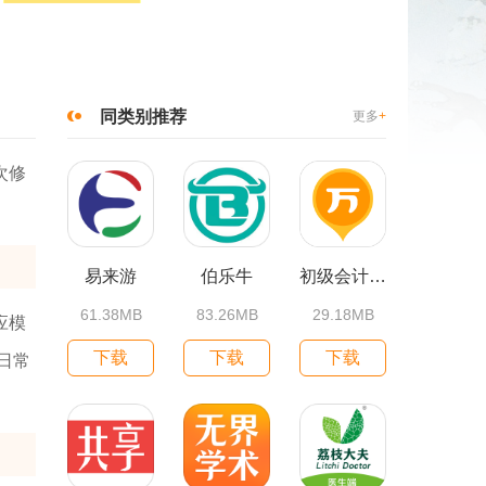
同类别推荐
更多
+
次修
易来游
伯乐牛
初级会计职称万题库
61.38MB
83.26MB
29.18MB
应模
下载
下载
下载
日常