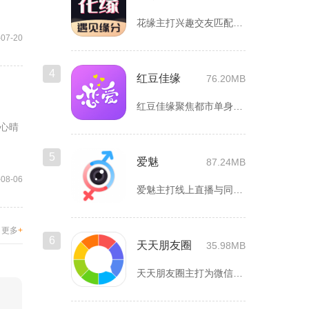
花缘主打兴趣交友匹配，聚焦喜欢花卉、园艺的人群搭建线上社交空...
-07-20
4
红豆佳缘
76.20MB
红豆佳缘聚焦都市单身人群严肃婚恋需求，搭建线上线下联动的真实...
心晴
5
爱魅
87.24MB
-08-06
爱魅主打线上直播与同城轻社交融合服务，整合影音直播、兴趣社群...
更多
+
6
天天朋友圈
35.98MB
天天朋友圈主打为微信以及各类社交平台提供全套发圈素材，涵盖文...