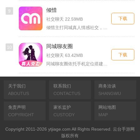
倾惜
9
下载
社交聊天 22.59MB
倾惜主打同城真人情感社交，面向有交友、脱单需求的年轻用户，依...
同城聊友圈
10
下载
社交聊天 63.42MB
同城聊友圈依托手机定位搭建本地线上社交渠道，面向同城独居上班...
关于我们
联系我们
商务洽谈
ABOUTUS
CONTACTUS
SHANGWU
免责声明
家长监护
网站地图
COPYRIGHT
CUSTODY
MAP
Copyright 2011-2026 ytjiage.com All Rights Reserved. 云台手游网
版权所有