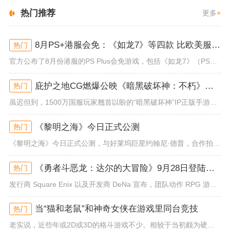
热门推荐
更多
+
8月PS+港服会免：《如龙7》等四款 比欧美服多一款
热门
官方公布了8月份港服的PS Plus会免游戏，包括《如龙7》（PS4/PS5）、《小小梦魇》（PS4）、《托尼霍克职业滑...
庇护之地CG燃爆公映《暗黑破坏神：不朽》今日全平台上线
热门
虽迟但到，1500万国服玩家翘首以盼的“暗黑破坏神”IP正版手游《暗黑破坏神：不朽》已于今日全平台上线！动作RPG王者再...
《黎明之海》今日正式公测
热门
《黎明之海》今日正式公测，与好莱坞巨星约翰尼·德普，合作拍摄的宣传短片《冒险者的游戏》同步上线！沉浸式环球之旅 打造属于...
《勇者斗恶龙：达尔的大冒险》9月28日登陆苹果谷歌应用商店
热门
发行商 Square Enix 以及开发商 DeNa 宣布，团队动作 RPG 游戏《勇者斗恶龙：达尔的大冒险 魂之绊》将...
当“猫和老鼠”和神奇女侠在游戏里同台竞技
热门
老实说，近些年或2D或3D的格斗游戏不少。相较于当初颇为硬核的难度。如今这类游戏大都以较低的游玩门槛，独特的技能机制吸引...