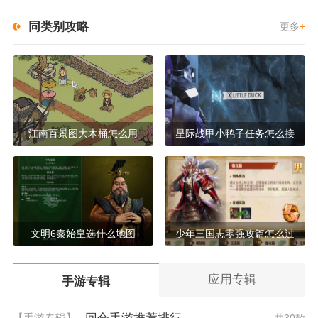
同类别攻略
更多
+
江南百景图大木桶怎么用
星际战甲小鸭子任务怎么接
文明6秦始皇选什么地图
少年三国志零强攻篇怎么过
应用专辑
手游专辑
【手游专辑】
共30款