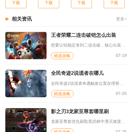
下载
下载
下载
下载
相关资讯
更多
+
王者荣耀二连击破铠怎么出装
想要让铠稳定拿到二连击破，核心出装为抵抗之靴、暗影战斧、反伤...
07-19
精选攻略
全民奇迹2说谎者在哪儿
全民奇迹2说谎者奇遇触发位置在埋骨沙漠地图最底端，沙漠锯齿兽...
07-25
精选攻略
影之刃3龙家至尊套哪里刷
龙家至尊套优先刷取里武林中湮灭难度的正道陨落副本，里武林深层...
07-25
精选攻略