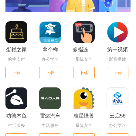
蛋糕之家
拿个样
多指连点器
第一视频
购物支付
办公学习
系统安全
影音播放
下载
下载
下载
下载
功德木鱼
雷达汽车
准星怪兽
云启56
生活服务
生活服务
系统安全
办公学习