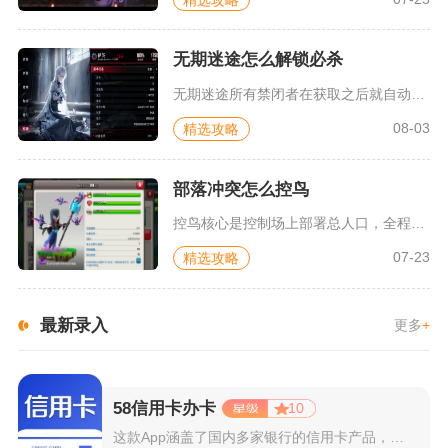
无期迷途怎么解锁必杀
无期迷途所有禁闭者在获取之后就自动解锁必杀技能，无需额外养成...
08-03
精选攻略
部落冲突怎么控鸟
控鸟核心是控制场上部署总人口，全程卡在天鹰火炮200人口触发...
07-23
精选攻略
最新录入
更多
+
58信用卡办卡
10
这款App涵盖了国内多家银行的信用卡产品，支持用户根据自己的...