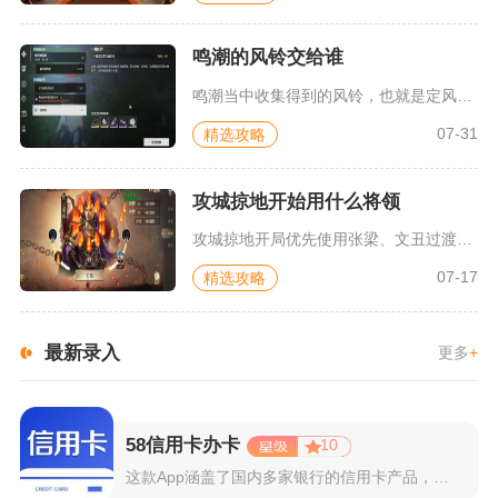
鸣潮的风铃交给谁
鸣潮当中收集得到的风铃，也就是定风铎，需要交给位于乘霄山虹镇...
07-31
精选攻略
攻城掠地开始用什么将领
攻城掠地开局优先使用张梁、文丑过渡，解锁红将后转庞德、夏侯惇...
07-17
精选攻略
最新录入
更多
+
58信用卡办卡
10
这款App涵盖了国内多家银行的信用卡产品，支持用户根据自己的...