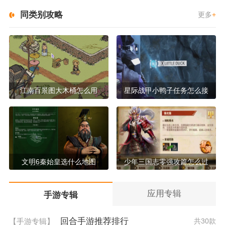
同类别攻略
更多
+
江南百景图大木桶怎么用
星际战甲小鸭子任务怎么接
文明6秦始皇选什么地图
少年三国志零强攻篇怎么过
应用专辑
手游专辑
回合手游推荐排行
【手游专辑】
共30款