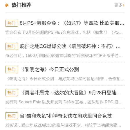
热门推荐
更多
+
8月PS+港服会免：《如龙7》等四款 比欧美服多一款
热门
官方公布了8月份港服的PS Plus会免游戏，包括《如龙7》（PS4/PS5）、《小小梦魇》（PS4）、《托尼霍克职业滑...
庇护之地CG燃爆公映《暗黑破坏神：不朽》今日全平台上线
热门
虽迟但到，1500万国服玩家翘首以盼的“暗黑破坏神”IP正版手游《暗黑破坏神：不朽》已于今日全平台上线！动作RPG王者再...
《黎明之海》今日正式公测
热门
《黎明之海》今日正式公测，与好莱坞巨星约翰尼·德普，合作拍摄的宣传短片《冒险者的游戏》同步上线！沉浸式环球之旅 打造属于...
《勇者斗恶龙：达尔的大冒险》9月28日登陆苹果谷歌应用商店
热门
发行商 Square Enix 以及开发商 DeNa 宣布，团队动作 RPG 游戏《勇者斗恶龙：达尔的大冒险 魂之绊》将...
当“猫和老鼠”和神奇女侠在游戏里同台竞技
热门
老实说，近些年或2D或3D的格斗游戏不少。相较于当初颇为硬核的难度。如今这类游戏大都以较低的游玩门槛，独特的技能机制吸引...