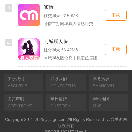
倾惜
9
下载
社交聊天 22.59MB
倾惜主打同城真人情感社交，面向有交友、脱单需求的年轻用户，依...
同城聊友圈
10
下载
社交聊天 63.42MB
同城聊友圈依托手机定位搭建本地线上社交渠道，面向同城独居上班...
关于我们
联系我们
商务洽谈
ABOUTUS
CONTACTUS
SHANGWU
免责声明
家长监护
网站地图
COPYRIGHT
CUSTODY
MAP
Copyright 2011-2026 ytjiage.com All Rights Reserved. 云台手游网
版权所有
鄂ICP备19015743号-6