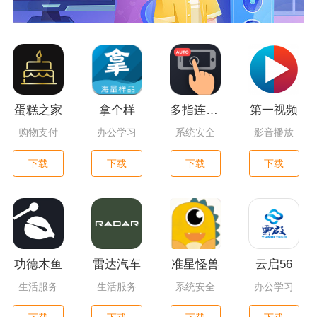
蛋糕之家
拿个样
多指连点器
第一视频
购物支付
办公学习
系统安全
影音播放
下载
下载
下载
下载
功德木鱼
雷达汽车
准星怪兽
云启56
生活服务
生活服务
系统安全
办公学习