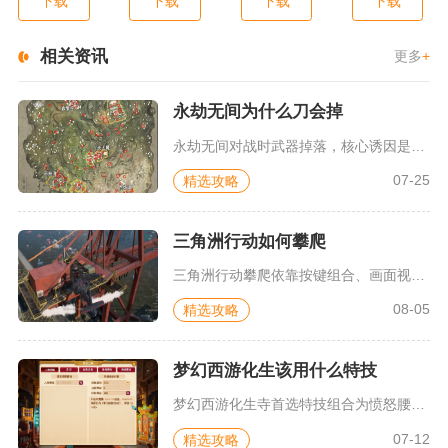
下载
下载
下载
下载
相关资讯
更多
+
永劫无间为什么刀会掉
永劫无间对战时武器掉落，核心诱因是自身释放蓝霸体蓄力招式时被...
07-25
精选攻略
三角洲行动如何攀爬
三角洲行动攀爬依靠按键组合、画面视角校准与设置搭配实现，基础...
08-05
精选攻略
梦幻西游化生该用什么特技
梦幻西游化生寺首选特技组合为愤怒腰带搭配罗汉金钟、晶清诀、笑...
07-12
精选攻略