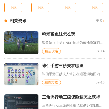
下载
下载
下载
下载
相关资讯
更多
+
鸣潮鲨鱼妹怎么玩
鲨鱼妹（卜灵）核心玩法为依托急冻附魔叠加巡游层数，依靠蓄力重...
07-14
精选攻略
诛仙手游三妙夫在哪里
诛仙手游三妙夫人常驻在逍遥涧地图内，作为合欢派的掌门NPC坐...
07-16
精选攻略
三角洲行动三级保险箱怎么获得
三角洲行动三级保险箱也就是3×3规格顶级安全箱，唯一获取途径...