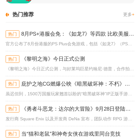
热门推荐
更多
+
8月PS+港服会免：《如龙7》等四款 比欧美服多一款
热门
官方公布了8月份港服的PS Plus会免游戏，包括《如龙7》（PS4/PS5）、《小小梦魇》（PS4）、《托尼霍克职业滑...
《黎明之海》今日正式公测
热门
《黎明之海》今日正式公测，与好莱坞巨星约翰尼·德普，合作拍摄的宣传短片《冒险者的游戏》同步上线！沉浸式环球之旅 打造属于...
庇护之地CG燃爆公映《暗黑破坏神：不朽》今日全平台上线
热门
虽迟但到，1500万国服玩家翘首以盼的“暗黑破坏神”IP正版手游《暗黑破坏神：不朽》已于今日全平台上线！动作RPG王者再...
《勇者斗恶龙：达尔的大冒险》9月28日登陆苹果谷歌应用商店
热门
发行商 Square Enix 以及开发商 DeNa 宣布，团队动作 RPG 游戏《勇者斗恶龙：达尔的大冒险 魂之绊》将...
当“猫和老鼠”和神奇女侠在游戏里同台竞技
热门