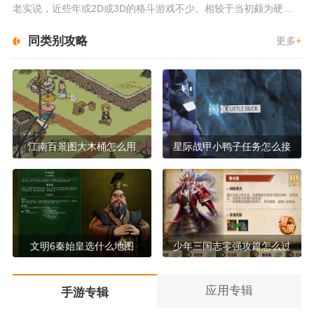
老实说，近些年或2D或3D的格斗游戏不少。相较于当初颇为硬核的难度。如今这类游戏大都以较低的游玩门槛，独特的技能机制吸引...
同类别攻略
更多
+
江南百景图大木桶怎么用
星际战甲小鸭子任务怎么接
文明6秦始皇选什么地图
少年三国志零强攻篇怎么过
应用专辑
手游专辑