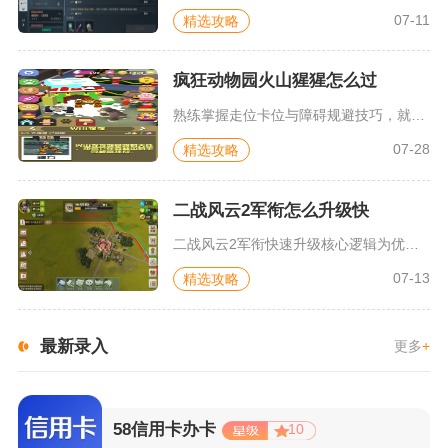
07-11
精选攻略
疯狂动物园火山猩猩怎么过
熟练掌握走位卡位与障碍规避技巧，就能稳定通关驯服疯狂动物园火...
07-28
精选攻略
二战风云2军衔怎么升级快
二战风云2军衔快速升级核心逻辑为优先拉满声望获取渠道、提前囤...
07-13
精选攻略
最新录入
更多
+
58信用卡办卡
10