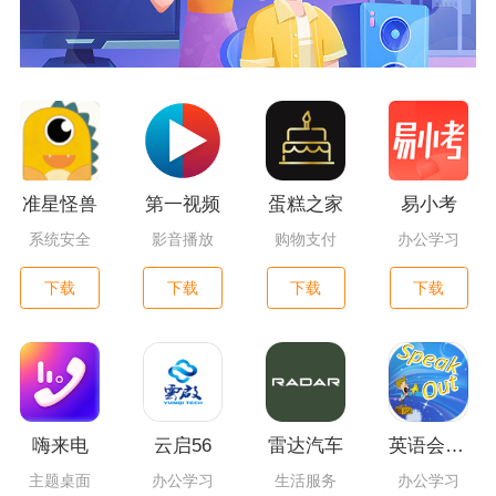
准星怪兽
第一视频
蛋糕之家
易小考
系统安全
影音播放
购物支付
办公学习
下载
下载
下载
下载
嗨来电
云启56
雷达汽车
英语会话达人
主题桌面
办公学习
生活服务
办公学习