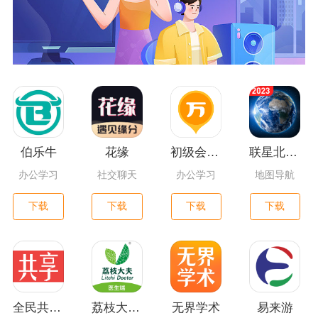
伯乐牛
花缘
初级会计职称万题库
联星北斗街景地图
办公学习
社交聊天
办公学习
地图导航
下载
下载
下载
下载
全民共享平台
荔枝大夫医生版
无界学术
易来游