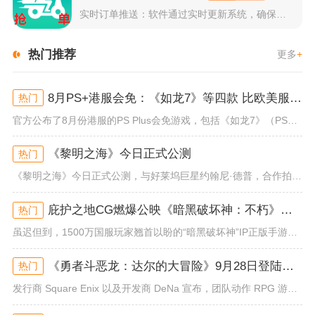
实时订单推送：软件通过实时更新系统，确保所有外卖订单能够即时...
热门推荐
更多
+
8月PS+港服会免：《如龙7》等四款 比欧美服多一款
热门
官方公布了8月份港服的PS Plus会免游戏，包括《如龙7》（PS4/PS5）、《小小梦魇》（PS4）、《托尼霍克职业滑...
《黎明之海》今日正式公测
热门
《黎明之海》今日正式公测，与好莱坞巨星约翰尼·德普，合作拍摄的宣传短片《冒险者的游戏》同步上线！沉浸式环球之旅 打造属于...
庇护之地CG燃爆公映《暗黑破坏神：不朽》今日全平台上线
热门
虽迟但到，1500万国服玩家翘首以盼的“暗黑破坏神”IP正版手游《暗黑破坏神：不朽》已于今日全平台上线！动作RPG王者再...
《勇者斗恶龙：达尔的大冒险》9月28日登陆苹果谷歌应用商店
热门
发行商 Square Enix 以及开发商 DeNa 宣布，团队动作 RPG 游戏《勇者斗恶龙：达尔的大冒险 魂之绊》将...