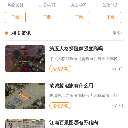
购物支付
办公学习
办公学习
生活服务
下载
下载
下载
下载
相关资讯
更多
+
第五人格探险家强度高吗
第五人格探险家（冒险家）属于上限极高、下限偏低的偏强势求生者...
07-24
精选攻略
攻城掠地旗有什么用
攻城掠地内所有旗帜分为装备军旗、战车帅旗、三军战旗、汉室旌旗...
07-26
精选攻略
江南百景图哪有野猪肉