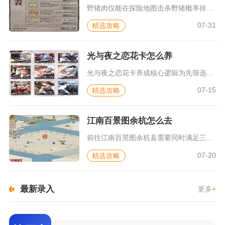
野猪肉仅能在探险地图击杀野猪概率掉落，刷取效率最高的点位为应...
07-31
精选攻略
光与夜之恋花卡怎么养
光与夜之恋花卡养成核心逻辑为先筛选高性价比卡牌，遵循等级突破...
07-15
精选攻略
江南百景图余杭怎么去
前往江南百景图余杭县需要同时满足三项硬性前置条件，分别是知府...
07-20
精选攻略
最新录入
更多
+