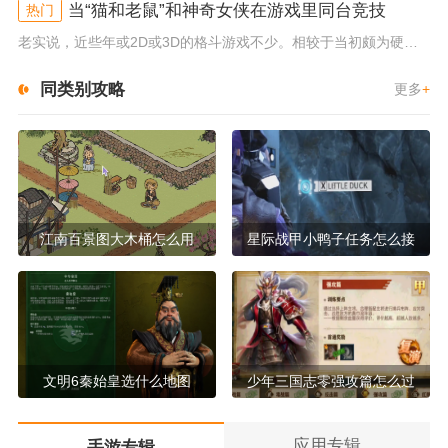
当“猫和老鼠”和神奇女侠在游戏里同台竞技
热门
老实说，近些年或2D或3D的格斗游戏不少。相较于当初颇为硬核的难度。如今这类游戏大都以较低的游玩门槛，独特的技能机制吸引...
同类别攻略
更多
+
江南百景图大木桶怎么用
星际战甲小鸭子任务怎么接
文明6秦始皇选什么地图
少年三国志零强攻篇怎么过
应用专辑
手游专辑