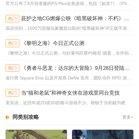
官方公布了8月份港服的PS Plus会免游戏，包括《如龙7》（PS4/PS5）、《小小梦魇》（PS4）、《托尼霍克职业滑...
庇护之地CG燃爆公映《暗黑破坏神：不朽》今日全平台上线
热门
虽迟但到，1500万国服玩家翘首以盼的“暗黑破坏神”IP正版手游《暗黑破坏神：不朽》已于今日全平台上线！动作RPG王者再...
《黎明之海》今日正式公测
热门
《黎明之海》今日正式公测，与好莱坞巨星约翰尼·德普，合作拍摄的宣传短片《冒险者的游戏》同步上线！沉浸式环球之旅 打造属于...
《勇者斗恶龙：达尔的大冒险》9月28日登陆苹果谷歌应用商店
热门
发行商 Square Enix 以及开发商 DeNa 宣布，团队动作 RPG 游戏《勇者斗恶龙：达尔的大冒险 魂之绊》将...
当“猫和老鼠”和神奇女侠在游戏里同台竞技
热门
老实说，近些年或2D或3D的格斗游戏不少。相较于当初颇为硬核的难度。如今这类游戏大都以较低的游玩门槛，独特的技能机制吸引...
同类别攻略
更多
+