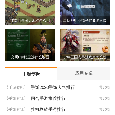
江南百景图大木桶怎么用
星际战甲小鸭子任务怎么接
文明6秦始皇选什么地图
少年三国志零强攻篇怎么过
应用专辑
手游专辑
手游2020手游人气排行
【手游专辑】
共30款
回合手游推荐排行
【手游专辑】
共30款
挂机搬砖手游排行
【手游专辑】
共30款