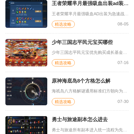
王者荣耀芈月最强吸血出装ad装是什么
王者荣耀芈月最强吸血AD出装为急速战靴、影刃、无尽战刃、噬神...
08-05
精选攻略
少年三国志平民元宝买哪些
少年三国志平民元宝优先购买成长基金、每日体力精力限购、限时半...
07-16
精选攻略
原神海底岛8个方格怎么解
海祇岛八方格解谜通用标准幻方朝向为：左上西、中上南、右上西，...
07-30
精选攻略
勇士与旅途副本怎么进去
勇士与旅途所有副本进入统一流程为先推进主线解锁副本入口，在主...