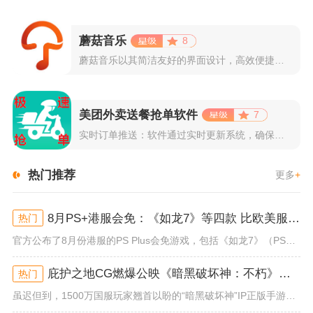
蘑菇音乐
8
蘑菇音乐以其简洁友好的界面设计，高效便捷的操作体验著称。用户...
美团外卖送餐抢单软件
7
实时订单推送：软件通过实时更新系统，确保所有外卖订单能够即时...
热门推荐
更多
+
8月PS+港服会免：《如龙7》等四款 比欧美服多一款
热门
官方公布了8月份港服的PS Plus会免游戏，包括《如龙7》（PS4/PS5）、《小小梦魇》（PS4）、《托尼霍克职业滑...
庇护之地CG燃爆公映《暗黑破坏神：不朽》今日全平台上线
热门
虽迟但到，1500万国服玩家翘首以盼的“暗黑破坏神”IP正版手游《暗黑破坏神：不朽》已于今日全平台上线！动作RPG王者再...