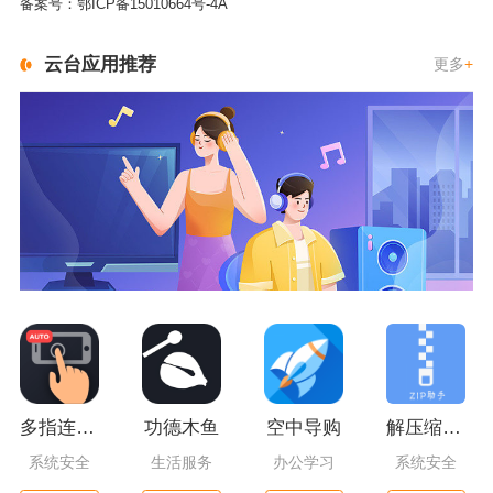
备案号：
鄂ICP备15010664号-4A
云台应用推荐
更多
+
多指连点器
功德木鱼
空中导购
解压缩精灵
系统安全
生活服务
办公学习
系统安全