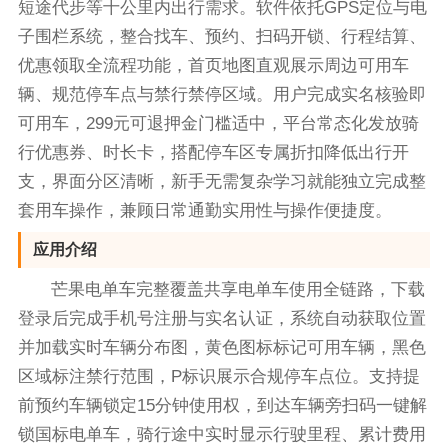
短途代步等十公里内出行需求。软件依托GPS定位与电
子围栏系统，整合找车、预约、扫码开锁、行程结算、
优惠领取全流程功能，首页地图直观展示周边可用车
辆、规范停车点与禁行禁停区域。用户完成实名核验即
可用车，299元可退押金门槛适中，平台常态化发放骑
行优惠券、时长卡，搭配停车区专属折扣降低出行开
支，界面分区清晰，新手无需复杂学习就能独立完成整
套用车操作，兼顾日常通勤实用性与操作便捷度。
应用介绍
芒果电单车完整覆盖共享电单车使用全链路，下载
登录后完成手机号注册与实名认证，系统自动获取位置
并加载实时车辆分布图，黄色图标标记可用车辆，黑色
区域标注禁行范围，P标识展示合规停车点位。支持提
前预约车辆锁定15分钟使用权，到达车辆旁扫码一键解
锁国标电单车，骑行途中实时显示行驶里程、累计费用