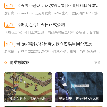
《勇者斗恶龙：达尔的大冒险》9月28日登陆苹果谷歌应用商店
热门
发行商 Square Enix 以及开发商 DeNa 宣布，团队动作 RPG 游戏《勇者斗恶龙：达尔的大冒险 魂之绊》将...
《黎明之海》今日正式公测
热门
《黎明之海》今日正式公测，与好莱坞巨星约翰尼·德普，合作拍摄的宣传短片《冒险者的游戏》同步上线！沉浸式环球之旅 打造属于...
当“猫和老鼠”和神奇女侠在游戏里同台竞技
热门
老实说，近些年或2D或3D的格斗游戏不少。相较于当初颇为硬核的难度。如今这类游戏大都以较低的游玩门槛，独特的技能机制吸引...
同类别攻略
更多
+
江南百景图大木桶怎么用
星际战甲小鸭子任务怎么接