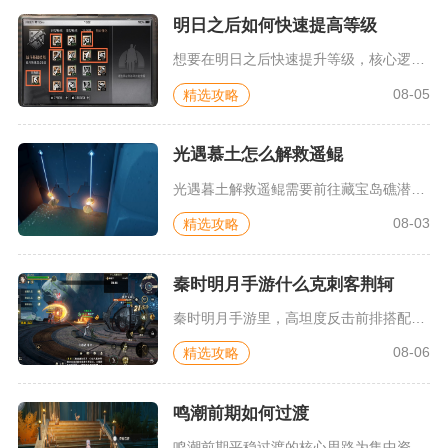
明日之后如何快速提高等级
想要在明日之后快速提升等级，核心逻辑是同步拉满采集、制作、战...
08-05
精选攻略
光遇慕土怎么解救遥鲲
光遇暮土解救遥鲲需要前往藏宝岛礁潜海季区域，解锁潜水能力后深...
08-03
精选攻略
秦时明月手游什么克刺客荆轲
秦时明月手游里，高坦度反击前排搭配先手强控辅助、阴阳家减益角...
08-06
精选攻略
鸣潮前期如何过渡
鸣潮前期平稳过渡的核心思路为集中资源培养单一主C，按主线、角...