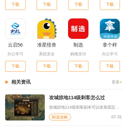
下载
下载
下载
下载
云启56
准星怪兽
制选
拿个样
办公学习
系统安全
购物支付
办公学习
下载
下载
下载
下载
相关资讯
更多
+
攻城掠地114级刺客怎么过
攻城掠地114级刺客副本可以依靠固定武将排序、套装搭配以及精...
07-31
精选攻略