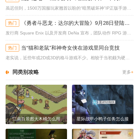
虽迟但到，1500万国服玩家翘首以盼的“暗黑破坏神”IP正版手游《暗黑破坏神：不朽》已于今日全平台上线！动作RPG王者再...
《勇者斗恶龙：达尔的大冒险》9月28日登陆苹果谷歌应用商店
热门
发行商 Square Enix 以及开发商 DeNa 宣布，团队动作 RPG 游戏《勇者斗恶龙：达尔的大冒险 魂之绊》将...
当“猫和老鼠”和神奇女侠在游戏里同台竞技
热门
老实说，近些年或2D或3D的格斗游戏不少。相较于当初颇为硬核的难度。如今这类游戏大都以较低的游玩门槛，独特的技能机制吸引...
同类别攻略
更多
+
江南百景图大木桶怎么用
星际战甲小鸭子任务怎么接