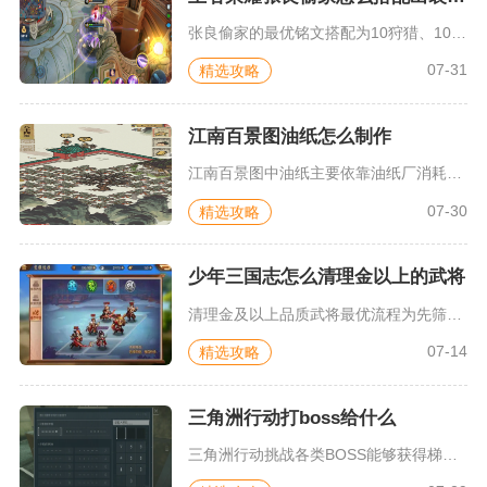
张良偷家的最优铭文搭配为10狩猎、10虚空、10宿命，偷家专...
07-31
精选攻略
江南百景图油纸怎么制作
江南百景图中油纸主要依靠油纸厂消耗桐油与菜肴批量制作，限时建...
07-30
精选攻略
少年三国志怎么清理金以上的武将
清理金及以上品质武将最优流程为先筛选可留存核心武将，再依次使...
07-14
精选攻略
三角洲行动打boss给什么
三角洲行动挑战各类BOSS能够获得梯度分明的武器防具、稀有信...