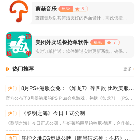
蘑菇音乐
8
蘑菇音乐以其简洁友好的界面设计，高效便捷的操作体验著称。用户...
美团外卖送餐抢单软件
7
实时订单推送：软件通过实时更新系统，确保所有外卖订单能够即时...
热门推荐
更多
+
8月PS+港服会免：《如龙7》等四款 比欧美服多一款
热门
官方公布了8月份港服的PS Plus会免游戏，包括《如龙7》（PS4/PS5）、《小小梦魇》（PS4）、《托尼霍克职业滑...
《黎明之海》今日正式公测
热门
《黎明之海》今日正式公测，与好莱坞巨星约翰尼·德普，合作拍摄的宣传短片《冒险者的游戏》同步上线！沉浸式环球之旅 打造属于...
庇护之地CG燃爆公映《暗黑破坏神：不朽》今日全平台上线
热门