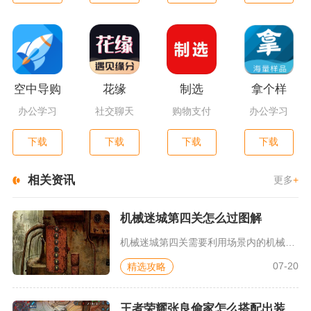
空中导购
花缘
制选
拿个样
办公学习
社交聊天
购物支付
办公学习
下载
下载
下载
下载
相关资讯
更多
+
机械迷城第四关怎么过图解
机械迷城第四关需要利用场景内的机械抓爪完成两次位移，调整线路...
07-20
精选攻略
王者荣耀张良偷家怎么搭配出装铭文