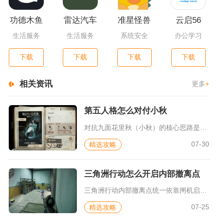
功德木鱼
雷达汽车
准星怪兽
云启56
生活服务
生活服务
系统安全
办公学习
下载
下载
下载
下载
相关资讯
更多
+
第五人格怎么对付小秋
对抗九面花里秋（小秋）的核心思路是拆分药剂技能限制、分散站位...
07-30
精选攻略
三角洲行动怎么开启内部撤离点
三角洲行动内部撤离点统一依靠闸机启动、专属道具交付、局内特殊...
07-25
精选攻略