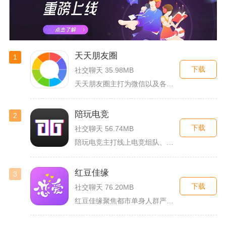
天天朋友圈
1
下载
社交聊天 35.98MB
天天朋友圈主打为微信以及各类社交平台提供全套发圈素材，涵盖文...
陪玩电竞
2
下载
社交聊天 56.74MB
陪玩电竞主打线上电竞组队、游戏陪练服务，覆盖手游、端游多款热...
红豆佳缘
3
下载
社交聊天 76.20MB
红豆佳缘聚焦都市单身人群严肃婚恋需求，搭建线上线下联动的真实...