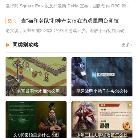
发行商 Square Enix 以及开发商 DeNa 宣布，团队动作 RPG 游戏《勇者斗恶龙：达尔的大冒险 魂之绊》将...
当“猫和老鼠”和神奇女侠在游戏里同台竞技
热门
老实说，近些年或2D或3D的格斗游戏不少。相较于当初颇为硬核的难度。如今这类游戏大都以较低的游玩门槛，独特的技能机制吸引...
同类别攻略
更多
+
江南百景图大木桶怎么用
星际战甲小鸭子任务怎么接
文明6秦始皇选什么地图
少年三国志零强攻篇怎么过