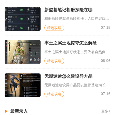
新盗墓笔记相册探险在哪
相册探险也就是探险相册，入口在游戏主界面右侧的图鉴栏内，需要...
07-15
精选攻略
率土之滨土地掠夺怎么解除
率土之滨土地掠夺状态主要依靠自然倒计时自动解除，不存在道具、...
08-06
精选攻略
无期迷途怎么建设异方晶
无期迷途建设异方晶要以监管基建为长期稳定产出核心，搭配主线、...
07-16
精选攻略
最新录入
更多
+