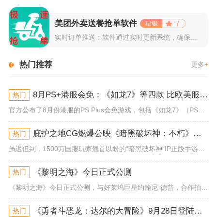
美团外卖送餐抢单软件
7
实时订单推送：软件通过实时更新系统，确保所有外卖订单能够即时...
热门推荐
更多
+
8月PS+港服会免：《如龙7》等四款 比欧美服多一款
热门
官方公布了8月份港服的PS Plus会免游戏，包括《如龙7》（PS4/PS5）、《小小梦魇》（PS4）、《托尼霍克职业滑...
庇护之地CG燃爆公映《暗黑破坏神：不朽》今日全平台上线
热门
虽迟但到，1500万国服玩家翘首以盼的“暗黑破坏神”IP正版手游《暗黑破坏神：不朽》已于今日全平台上线！动作RPG王者再...
《黎明之海》今日正式公测
热门
《黎明之海》今日正式公测，与好莱坞巨星约翰尼·德普，合作拍摄的宣传短片《冒险者的游戏》同步上线！沉浸式环球之旅 打造属于...
《勇者斗恶龙：达尔的大冒险》9月28日登陆苹果谷歌应用商店
热门