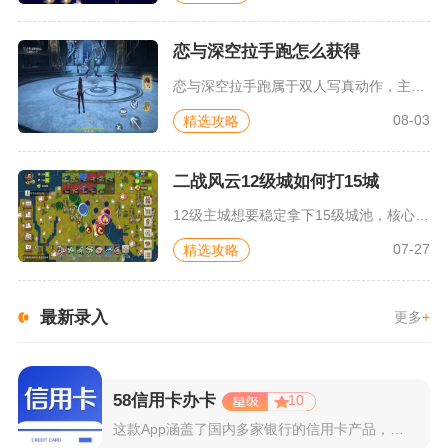
恋与深空拉手跑怎么获得
恋与深空拉手跑属于双人写真动作，主要依靠牵绊等级解锁，部分场...
08-03
精选攻略
二战风云12级城如何打15城
12级主城想要稳定拿下15级城池，核心方案是满配重装攻坚混合...
07-27
精选攻略
最新录入
更多
+
58信用卡办卡
10
这款App涵盖了国内多家银行的信用卡产品，支持用户根据自己的...