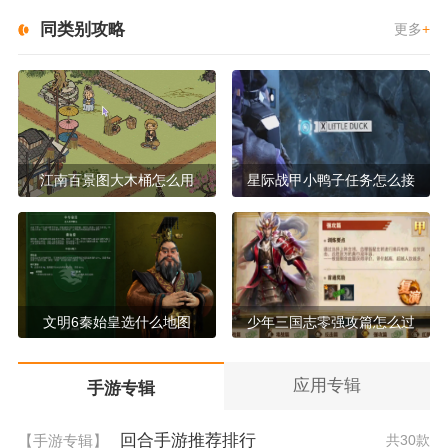
同类别攻略
更多
+
江南百景图大木桶怎么用
星际战甲小鸭子任务怎么接
文明6秦始皇选什么地图
少年三国志零强攻篇怎么过
应用专辑
手游专辑
回合手游推荐排行
【手游专辑】
共30款