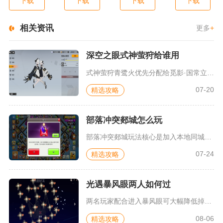
下载
下载
下载
下载
相关资讯
更多
+
深空之眼式神萤狩给谁用
式神萤狩青鹭火优先分配给觅影·国常立使用，其次可以作为真红、...
07-20
精选攻略
部落冲突郯城怎么玩
部落冲突郯城玩法核心是加入本地同城部落，依托同城玩家组队完成...
07-24
精选攻略
光遇暴风眼两人如何过
两名玩家配合进入暴风眼可大幅降低掉翼概率，分工协作走完风暴通...
08-06
精选攻略