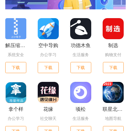
解压缩精灵
空中导购
功德木鱼
制选
系统安全
办公学习
生活服务
购物支付
下载
下载
下载
下载
拿个样
花缘
顷松
联星北斗街景地图
办公学习
社交聊天
生活服务
地图导航