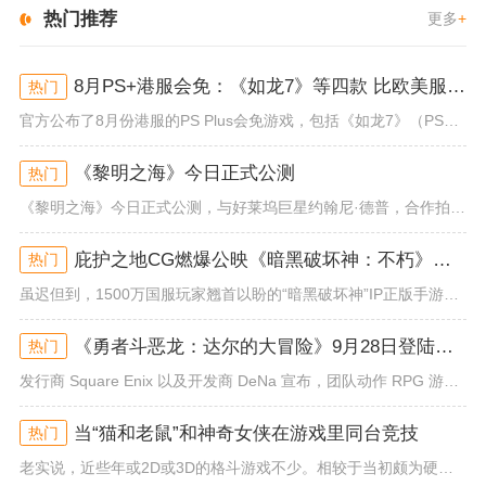
热门推荐
更多
+
8月PS+港服会免：《如龙7》等四款 比欧美服多一款
热门
官方公布了8月份港服的PS Plus会免游戏，包括《如龙7》（PS4/PS5）、《小小梦魇》（PS4）、《托尼霍克职业滑...
《黎明之海》今日正式公测
热门
《黎明之海》今日正式公测，与好莱坞巨星约翰尼·德普，合作拍摄的宣传短片《冒险者的游戏》同步上线！沉浸式环球之旅 打造属于...
庇护之地CG燃爆公映《暗黑破坏神：不朽》今日全平台上线
热门
虽迟但到，1500万国服玩家翘首以盼的“暗黑破坏神”IP正版手游《暗黑破坏神：不朽》已于今日全平台上线！动作RPG王者再...
《勇者斗恶龙：达尔的大冒险》9月28日登陆苹果谷歌应用商店
热门
发行商 Square Enix 以及开发商 DeNa 宣布，团队动作 RPG 游戏《勇者斗恶龙：达尔的大冒险 魂之绊》将...
当“猫和老鼠”和神奇女侠在游戏里同台竞技
热门
老实说，近些年或2D或3D的格斗游戏不少。相较于当初颇为硬核的难度。如今这类游戏大都以较低的游玩门槛，独特的技能机制吸引...