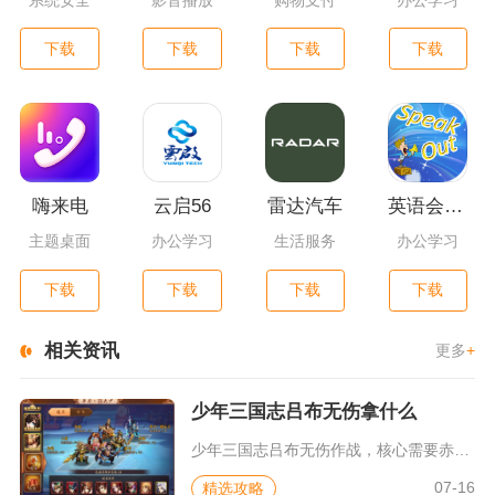
系统安全
影音播放
购物支付
办公学习
下载
下载
下载
下载
嗨来电
云启56
雷达汽车
英语会话达人
主题桌面
办公学习
生活服务
办公学习
下载
下载
下载
下载
相关资讯
更多
+
少年三国志吕布无伤拿什么
少年三国志吕布无伤作战，核心需要赤兔马、破甲暴击类成套装备、...
07-16
精选攻略