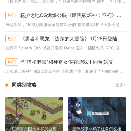
《黎明之海》今日正式公测，与好莱坞巨星约翰尼·德普，合作拍摄的宣传短片《冒险者的游戏》同步上线！沉浸式环球之旅 打造属于...
庇护之地CG燃爆公映《暗黑破坏神：不朽》今日全平台上线
热门
虽迟但到，1500万国服玩家翘首以盼的“暗黑破坏神”IP正版手游《暗黑破坏神：不朽》已于今日全平台上线！动作RPG王者再...
《勇者斗恶龙：达尔的大冒险》9月28日登陆苹果谷歌应用商店
热门
发行商 Square Enix 以及开发商 DeNa 宣布，团队动作 RPG 游戏《勇者斗恶龙：达尔的大冒险 魂之绊》将...
当“猫和老鼠”和神奇女侠在游戏里同台竞技
热门
老实说，近些年或2D或3D的格斗游戏不少。相较于当初颇为硬核的难度。如今这类游戏大都以较低的游玩门槛，独特的技能机制吸引...
同类别攻略
更多
+
江南百景图大木桶怎么用
星际战甲小鸭子任务怎么接