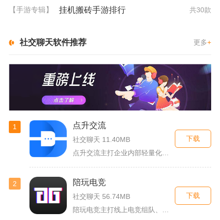
挂机搬砖手游排行
【手游专辑】
共30款
社交聊天软件推荐
更多
+
点升交流
1
下载
社交聊天 11.40MB
点升交流主打企业内部轻量化即时协作沟通，面向中小团队搭建专属...
陪玩电竞
2
下载
社交聊天 56.74MB
陪玩电竞主打线上电竞组队、游戏陪练服务，覆盖手游、端游多款热...