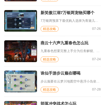
新笑傲江湖7万银两宠物买哪个
7万银两预算下最优购入选择为青黛儿，这款治疗辅助型紫宠精准卡...
07-26
精选攻略
燕云十六声九重春色怎么玩
九重春色想要完整上手分为任务解锁、基础技能操作、实战连招搭配...
07-24
精选攻略
诛仙手游步云巅在哪喝
步云巅要在云梦川地图空中悬浮小岛坐标143,36的位置饮用，...
07-28
精选攻略
部落冲突战术怎么玩