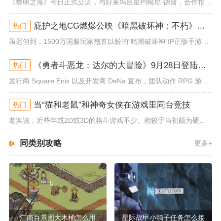
《黎明之海》今日正式公测，与好莱坞巨星约翰尼·德普，合作拍摄的宣传短片《冒险者的游戏》同步上线！沉浸式环球之旅 打造属于...
庇护之地CG燃爆公映《暗黑破坏神：不朽》今日全平台上线
热门
虽迟但到，1500万国服玩家翘首以盼的“暗黑破坏神”IP正版手游《暗黑破坏神：不朽》已于今日全平台上线！动作RPG王者再...
《勇者斗恶龙：达尔的大冒险》9月28日登陆苹果谷歌应用商店
热门
发行商 Square Enix 以及开发商 DeNa 宣布，团队动作 RPG 游戏《勇者斗恶龙：达尔的大冒险 魂之绊》将...
当“猫和老鼠”和神奇女侠在游戏里同台竞技
热门
老实说，近些年或2D或3D的格斗游戏不少。相较于当初颇为硬核的难度。如今这类游戏大都以较低的游玩门槛，独特的技能机制吸引...
同类别攻略
更多
+
江南百景图大木桶怎么用
星际战甲小鸭子任务怎么接