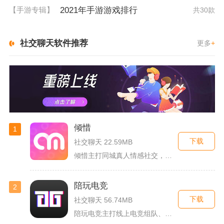
2021年手游游戏排行
【手游专辑】
共30款
社交聊天软件推荐
更多
+
倾惜
1
下载
社交聊天 22.59MB
倾惜主打同城真人情感社交，面向有交友、脱单需求的年轻用户，依...
陪玩电竞
2
下载
社交聊天 56.74MB
陪玩电竞主打线上电竞组队、游戏陪练服务，覆盖手游、端游多款热...