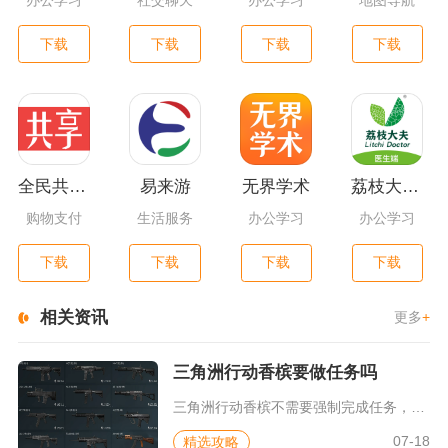
办公学习
社交聊天
办公学习
地图导航
下载
下载
下载
下载
全民共享平台
易来游
无界学术
荔枝大夫医生版
购物支付
生活服务
办公学习
办公学习
下载
下载
下载
下载
相关资讯
更多
+
三角洲行动香槟要做任务吗
三角洲行动香槟不需要强制完成任务，对局内直接拾取是该道具最主...
07-18
精选攻略