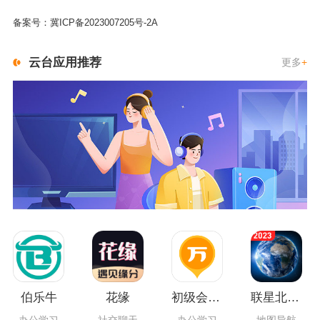
备案号：
冀ICP备2023007205号-2A
云台应用推荐
更多
+
伯乐牛
花缘
初级会计职称万题库
联星北斗街景地图