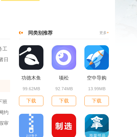
同类别推荐
更多
+
务工
者日
功德木鱼
顷松
空中导购
99.62MB
92.74MB
13.99MB
下载
下载
下载
下班
网约
假审