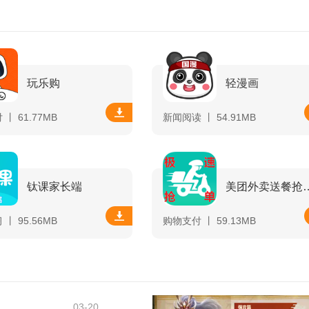
玩乐购
轻漫画
丨 61.77MB
新闻阅读 丨 54.91MB
钛课家长端
美团外卖送
丨 95.56MB
购物支付 丨 59.13MB
03-20