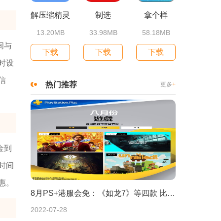
解压缩精灵
制选
拿个样
13.20MB
33.98MB
58.18MB
间与
下载
下载
下载
时设
信
热门推荐
更多
+
金到
时间
惠。
8月PS+港服会免：《如龙7》等四款 比欧美服多一款
2022-07-28