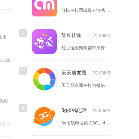
倾惜主打同城真人情感社交，面向有交友、脱单需求的年轻用户，依...
4
红豆佳缘
76.20MB
输出
红豆佳缘聚焦都市单身人群严肃婚恋需求，搭建线上线下联动的真实...
-07-20
5
天天朋友圈
35.98MB
天天朋友圈主打为微信以及各类社交平台提供全套发圈素材，涵盖文...
奖励
6
3g省钱电话
25.83MB
3g省钱电话依托3G、4G、5G及WiFi网络实现低资费通话...
-07-13