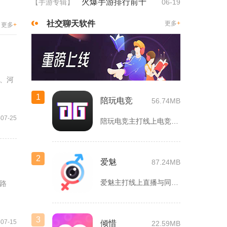
火爆手游排行前十
【手游专辑】
06-19
社交聊天软件
更多
+
更多
+
、河
1
陪玩电竞
56.74MB
-07-25
陪玩电竞主打线上电竞组队、游戏陪练服务，覆盖手游、端游多款热...
2
爱魅
87.24MB
爱魅主打线上直播与同城轻社交融合服务，整合影音直播、兴趣社群...
路
3
-07-15
倾惜
22.59MB