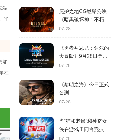
云端
庇护之地CG燃爆公映
。平
《暗黑破坏神：不朽》
今日全平台上线
07-28
《勇者斗恶龙：达尔的
大冒险》9月28日登陆
都能
苹果谷歌应用商店
07-28
年在
《黎明之海》今日正式
公测
07-28
当“猫和老鼠”和神奇女
侠在游戏里同台竞技
07-28