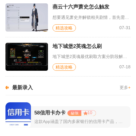
燕云十六声萧史怎么触发
想要遇见萧史并解锁相关剧情，首先需要前往开封寿昌坊附近祠堂屋...
07-31
精选攻略
地下城堡2英魂怎么刷
地下城堡2英魂最优刷取方案分阶段解锁地图循环刷取，新手依托图...
07-18
精选攻略
最新录入
更多
+
58信用卡办卡
10
这款App涵盖了国内多家银行的信用卡产品，支持用户根据自己的...