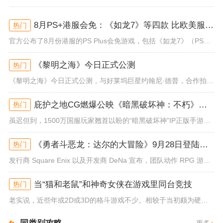
8月PS+港服会免：《如龙7》等四款 比欧美服多一款
热门
官方公布了8月份港服的PS Plus会免游戏，包括《如龙7》（PS4/PS5）、《小小梦魇》（PS4）、《托尼霍克职业滑...
《黎明之海》今日正式公测
热门
《黎明之海》今日正式公测，与好莱坞巨星约翰尼·德普，合作拍摄的宣传短片《冒险者的游戏》同步上线！沉浸式环球之旅 打造属于...
庇护之地CG燃爆公映《暗黑破坏神：不朽》今日全平台上线
热门
虽迟但到，1500万国服玩家翘首以盼的“暗黑破坏神”IP正版手游《暗黑破坏神：不朽》已于今日全平台上线！动作RPG王者再...
《勇者斗恶龙：达尔的大冒险》9月28日登陆苹果谷歌应用商店
热门
发行商 Square Enix 以及开发商 DeNa 宣布，团队动作 RPG 游戏《勇者斗恶龙：达尔的大冒险 魂之绊》将...
当“猫和老鼠”和神奇女侠在游戏里同台竞技
热门
老实说，近些年或2D或3D的格斗游戏不少。相较于当初颇为硬核的难度。如今这类游戏大都以较低的游玩门槛，独特的技能机制吸引...