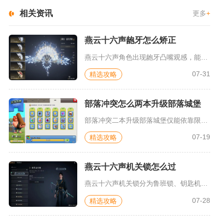
相关资讯
更多
+
燕云十六声龅牙怎么矫正
燕云十六声角色出现龅牙凸嘴观感，能够通过捏脸界面调整唇部、下...
07-31
精选攻略
部落冲突怎么两本升级部落城堡
部落冲突二本升级部落城堡仅能依靠限时资源减半活动、魔法物品、...
07-19
精选攻略
燕云十六声机关锁怎么过
燕云十六声机关锁分为鲁班锁、钥匙机关锁、场景联动机关三类，全...
07-28
精选攻略