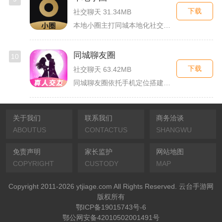
下载
社交聊天 31.34MB
本地小圈主打同城本地化社交，主要面向同城单身人群搭建线上交流...
同城聊友圈
10
下载
社交聊天 63.42MB
同城聊友圈依托手机定位搭建本地线上社交渠道，面向同城独居上班...
关于我们
联系我们
商务洽谈
ABOUTUS
CONTACTUS
SHANGWU
免责声明
家长监护
网站地图
COPYRIGHT
CUSTODY
MAP
Copyright 2011-2026 ytjiage.com All Rights Reserved. 云台手游网
版权所有
鄂ICP备19015743号-6
鄂公网安备42010502001491号