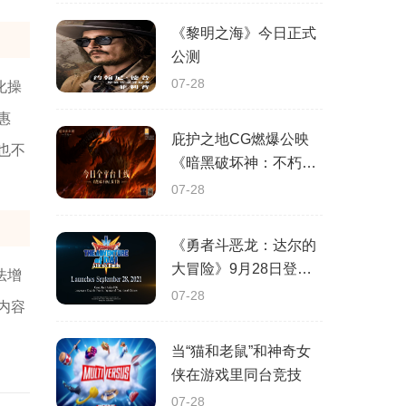
《黎明之海》今日正式
公测
07-28
化操
惠
庇护之地CG燃爆公映
也不
《暗黑破坏神：不朽》
今日全平台上线
07-28
《勇者斗恶龙：达尔的
大冒险》9月28日登陆
法增
苹果谷歌应用商店
07-28
内容
当“猫和老鼠”和神奇女
侠在游戏里同台竞技
07-28