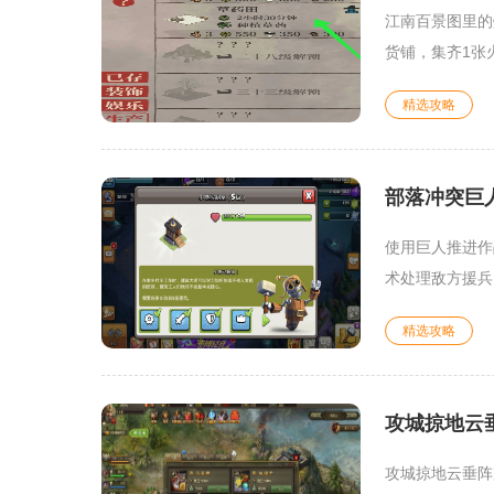
江南百景图里的
货铺，集齐1张火
精选攻略
部落冲突巨
使用巨人推进作
术处理敌方援兵
精选攻略
攻城掠地云
攻城掠地云垂阵