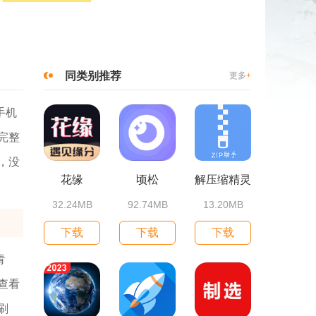
同类别推荐
更多
+
手机
完整
，没
花缘
顷松
解压缩精灵
32.24MB
92.74MB
13.20MB
下载
下载
下载
青
查看
刷