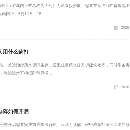
炸药（游戏内正式名称为火药）无法直接拾取，需要在秦淮河畔冒险地图
药图纸、5份硝石、15...
2026
人用什么药打
战，首选治疗药水保障生存，搭配狂暴药水提升拆建筑效率，同时常备毒
，弹跳法术可根据阵型灵活...
2026
垂阵如何开启
完整开启需要完成前置阵法解锁、双武将觉醒、破甲战车打造三项硬性条