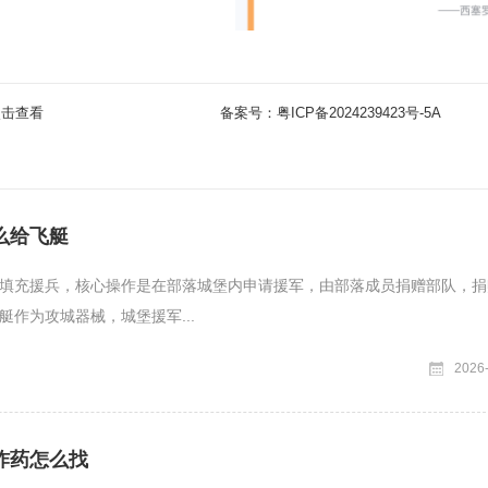
点击查看
备案号：
粤ICP备2024239423号-5A
么给飞艇
填充援兵，核心操作是在部落城堡内申请援军，由部落成员捐赠部队，捐
艇作为攻城器械，城堡援军...
2026
炸药怎么找