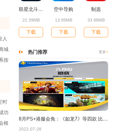
联星北斗街景地图
空中导购
制选
22.39MB
13.99MB
33.98MB
下载
下载
下载
轻人
商城
热门推荐
更多
+
系按
定时
成功
8月PS+港服会免：《如龙7》等四款 比欧美服多一款
会根
2022-07-28