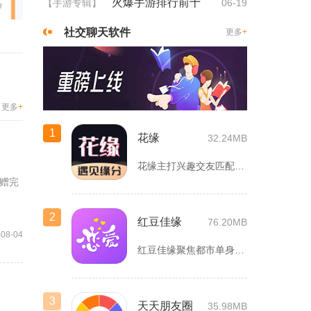
火爆手游排行前十
【手游专辑】
06-19
社交聊天软件
更多
+
更多
+
1
花缘
32.24MB
花缘主打兴趣交友匹配，聚焦喜欢花卉、园艺的人群搭建线上社交空...
赠完
2
红豆佳缘
76.20MB
-08-04
红豆佳缘聚焦都市单身人群严肃婚恋需求，搭建线上线下联动的真实...
3
天天朋友圈
35.98MB