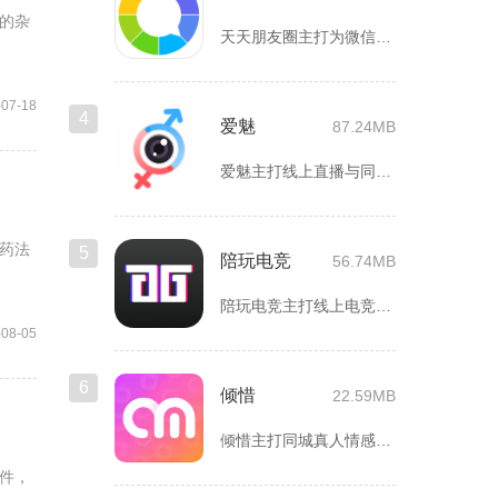
的杂
天天朋友圈主打为微信以及各类社交平台提供全套发圈素材，涵盖文...
-07-18
4
爱魅
87.24MB
爱魅主打线上直播与同城轻社交融合服务，整合影音直播、兴趣社群...
药法
5
陪玩电竞
56.74MB
陪玩电竞主打线上电竞组队、游戏陪练服务，覆盖手游、端游多款热...
-08-05
6
倾惜
22.59MB
倾惜主打同城真人情感社交，面向有交友、脱单需求的年轻用户，依...
件，