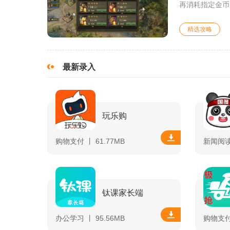
再消耗指定金币
精选攻略
最新录入
玩乐购
购物支付 丨 61.77MB
新闻阅读 
钛课家长端
办公学习 丨 95.56MB
购物支付 