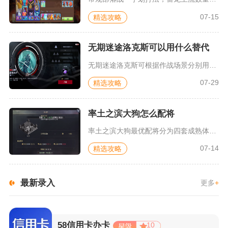
07-15
精选攻略
无期迷途洛克斯可以用什么替代
无期迷途洛克斯可根据作战场景分别用幽冕·海拉、唐、雷比尼斯、...
07-29
精选攻略
率土之滨大狗怎么配将
率土之滨大狗最优配将分为四套成熟体系，分别是神兵狗刀、魏智、...
07-14
精选攻略
最新录入
更多
+
58信用卡办卡
10