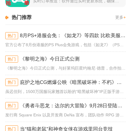
实时订单推送：软件通过实时更新系统，确保所有外卖订单能够即时...
热门推荐
更多
+
8月PS+港服会免：《如龙7》等四款 比欧美服多一款
热门
官方公布了8月份港服的PS Plus会免游戏，包括《如龙7》（PS4/PS5）、《小小梦魇》（PS4）、《托尼霍克职业滑...
《黎明之海》今日正式公测
热门
《黎明之海》今日正式公测，与好莱坞巨星约翰尼·德普，合作拍摄的宣传短片《冒险者的游戏》同步上线！沉浸式环球之旅 打造属于...
庇护之地CG燃爆公映《暗黑破坏神：不朽》今日全平台上线
热门
虽迟但到，1500万国服玩家翘首以盼的“暗黑破坏神”IP正版手游《暗黑破坏神：不朽》已于今日全平台上线！动作RPG王者再...
《勇者斗恶龙：达尔的大冒险》9月28日登陆苹果谷歌应用商店
热门
发行商 Square Enix 以及开发商 DeNa 宣布，团队动作 RPG 游戏《勇者斗恶龙：达尔的大冒险 魂之绊》将...
当“猫和老鼠”和神奇女侠在游戏里同台竞技
热门