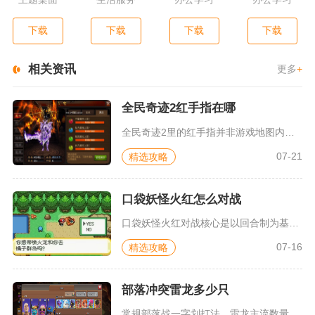
下载
下载
下载
下载
相关资讯
更多
+
全民奇迹2红手指在哪
全民奇迹2里的红手指并非游戏地图内的实体道具或NPC点位，而...
07-21
精选攻略
口袋妖怪火红怎么对战
口袋妖怪火红对战核心是以回合制为基础，依靠属性克制、速度判定...
07-16
精选攻略
部落冲突雷龙多少只
常规部落战一字划打法，雷龙主流数量稳定在7到8只，高本冲三星...