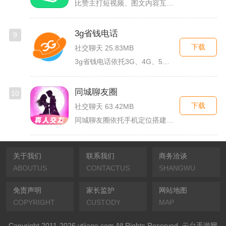
比赞主打短视频、图文内容互动与创作者福利回馈，日常碎片时间打...
3g省钱电话
9
下载
社交聊天 25.83MB
3g省钱电话依托3G、4G、5G及WiFi网络实现低资费通话...
同城聊友圈
10
下载
社交聊天 63.42MB
同城聊友圈依托手机定位搭建本地线上社交渠道，面向同城独居上班...
关于我们
联系我们
商务洽谈
ABOUTUS
CONTACTUS
SHANGWU
免责声明
家长监护
网站地图
COPYRIGHT
CUSTODY
MAP
Copyright 2011-2026 ytjiage.com All Rights Reserved. 云台手游网