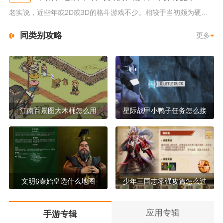
老实说，近些年或2D或3D的格斗游戏不少。相较于当初颇为硬核的难度。如今这类游戏大都以较低的游玩门槛，独特的技能机制吸引...
同类别攻略
更多
+
江南百景图大木桶怎么用
星际战甲小鸭子任务怎么接
文明6秦始皇选什么地图
少年三国志零强攻篇怎么过
应用专辑
手游专辑