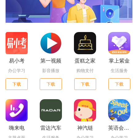
易小考
第一视频
蛋糕之家
掌上紫金
办公学习
影音播放
购物支付
生活服务
下载
下载
下载
下载
嗨来电
雷达汽车
神汽链
英语会话达人
主题桌面
生活服务
办公学习
办公学习