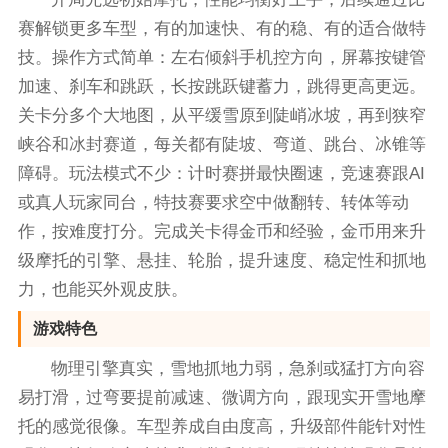
赛解锁更多车型，有的加速快、有的稳、有的适合做特
技。操作方式简单：左右倾斜手机控方向，屏幕按键管
加速、刹车和跳跃，长按跳跃键蓄力，跳得更高更远。
关卡分多个大地图，从平缓雪原到陡峭冰坡，再到狭窄
峡谷和冰封赛道，每关都有陡坡、弯道、跳台、冰锥等
障碍。玩法模式不少：计时赛拼最快圈速，竞速赛跟AI
或真人玩家同台，特技赛要求空中做翻转、转体等动
作，按难度打分。完成关卡得金币和经验，金币用来升
级摩托的引擎、悬挂、轮胎，提升速度、稳定性和抓地
力，也能买外观皮肤。
游戏特色
物理引擎真实，雪地抓地力弱，急刹或猛打方向容
易打滑，过弯要提前减速、微调方向，跟现实开雪地摩
托的感觉很像。车型养成自由度高，升级部件能针对性