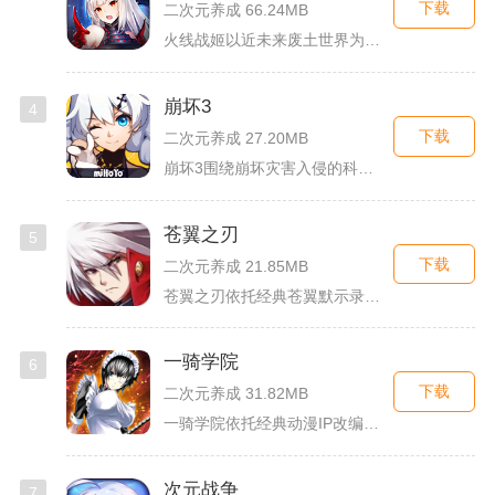
下载
二次元养成 66.24MB
火线战姬以近未来废土世界为故事舞台，融合二次元战姬收集、轻策...
崩坏3
4
下载
二次元养成 27.20MB
崩坏3围绕崩坏灾害入侵的科幻世界观展开，玩家以舰长身份操控多...
苍翼之刃
5
下载
二次元养成 21.85MB
苍翼之刃依托经典苍翼默示录IP打造横版指尖格斗手游，完整收录...
一骑学院
6
下载
二次元养成 31.82MB
一骑学院依托经典动漫IP改编，把三国武将化身学院少女角色，主...
次元战争
7