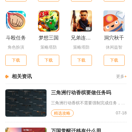
斗殴任务
梦想三国
兄弟连3：战争之子
洞穴秋千
角色扮演
策略塔防
策略塔防
休闲益智
下载
下载
下载
下载
相关资讯
更多
+
三角洲行动香槟要做任务吗
三角洲行动香槟不需要强制完成任务，对局内直接拾取是该道具最主...
07-18
精选攻略
万国觉醒迁移有什么用