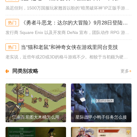
虽迟但到，1500万国服玩家翘首以盼的“暗黑破坏神”IP正版手游《暗黑破坏神：不朽》已于今日全平台上线！动作RPG王者再...
《勇者斗恶龙：达尔的大冒险》9月28日登陆苹果谷歌应用商店
热门
发行商 Square Enix 以及开发商 DeNa 宣布，团队动作 RPG 游戏《勇者斗恶龙：达尔的大冒险 魂之绊》将...
当“猫和老鼠”和神奇女侠在游戏里同台竞技
热门
老实说，近些年或2D或3D的格斗游戏不少。相较于当初颇为硬核的难度。如今这类游戏大都以较低的游玩门槛，独特的技能机制吸引...
同类别攻略
更多
+
江南百景图大木桶怎么用
星际战甲小鸭子任务怎么接