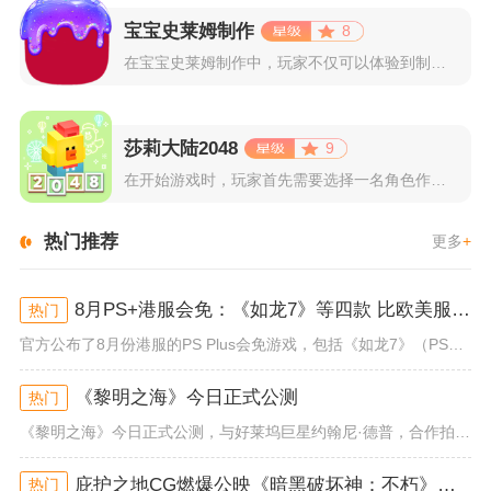
宝宝史莱姆制作
8
在宝宝史莱姆制作中，玩家不仅可以体验到制作史莱姆的乐趣，还能...
莎莉大陆2048
9
在开始游戏时，玩家首先需要选择一名角色作为自己的代表，在神秘...
热门推荐
更多
+
8月PS+港服会免：《如龙7》等四款 比欧美服多一款
热门
官方公布了8月份港服的PS Plus会免游戏，包括《如龙7》（PS4/PS5）、《小小梦魇》（PS4）、《托尼霍克职业滑...
《黎明之海》今日正式公测
热门
《黎明之海》今日正式公测，与好莱坞巨星约翰尼·德普，合作拍摄的宣传短片《冒险者的游戏》同步上线！沉浸式环球之旅 打造属于...
庇护之地CG燃爆公映《暗黑破坏神：不朽》今日全平台上线
热门