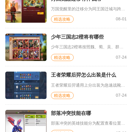
万国觉醒里的迁移分为同王国迁城与跨王国移民两大类，核心作用是...
08-01
精选攻略
少年三国志2橙将有哪些
少年三国志2橙将按照魏、蜀、吴、群雄四大阵营划分完整名单，魏...
07-24
精选攻略
王者荣耀后羿怎么出装是什么
王者荣耀后羿通用上分出装为急速战靴、影刃、无尽战刃、破晓、泣...
07-24
精选攻略
部落冲突技能在哪
部落冲突的英雄技能分为配置查看位置和战场释放位置，技能的装备...