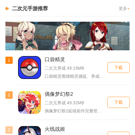
二次元手游推荐
更多
+
口袋精灵
1
下载
二次元养成 49.19MB
口袋精灵围绕精灵捕捉、养成、回合对战搭建完整冒险体系，玩家化...
偶像梦幻祭2
2
下载
二次元养成 49.32MB
偶像梦幻祭2延续前作完整世界观，玩家以制作人身份陪伴49位少...
火线战姬
3