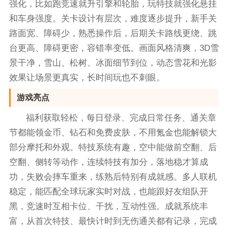
强化，比如跑竞速就升引擎和轮胎，玩特技就强化悬挂
和车身强度。关卡设计有层次，难度逐步提升，新手关
路面宽、障碍少，熟悉操作后，后期关卡路线更绕、跳
台更高、障碍更密，容错率变低。画面风格清爽，3D雪
景干净，雪山、松树、冰面细节到位，动态雪花和光影
效果让场景更真实，长时间玩也不刺眼。
游戏亮点
福利获取轻松，每日登录、完成日常任务、通关章
节都能领金币、钻石和免费皮肤，不用氪金也能解锁大
部分摩托和外观。特技系统有趣，空中能做前空翻、后
空翻、侧转等动作，连续特技有加分，落地稳才算成
功，失败会摔车重来，练熟后特别有成就感。多人联机
稳定，能匹配全球玩家实时对战，也能跟好友组队开
黑，竞速时互相卡位、干扰，互动性强。成就系统丰
富，从首次特技、最快计时到无伤通关都有记录，完成