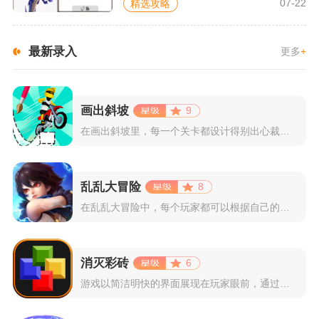
07-22
精选攻略
最新录入
更多
+
画出斜坡
9
在画出斜坡里，每一个关卡都设计得别出心裁。玩家需要利用手指在...
乱乱大冒险
8
在乱乱大冒险中，每个玩家都可以根据自己的喜好选择和培养角色，...
消灭彩砖
6
游戏以简洁明快的界面展现在玩家眼前，通过简单的滑动屏幕即可控...