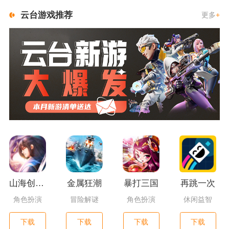
云台游戏推荐
更多
+
山海创世录一剑天逆
金属狂潮
暴打三国
再跳一次
角色扮演
冒险解谜
角色扮演
休闲益智
下载
下载
下载
下载