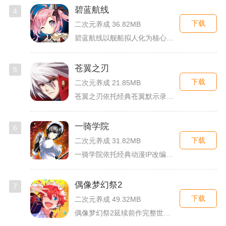
碧蓝航线
4
下载
二次元养成 36.82MB
碧蓝航线以舰船拟人化为核心载体，将各类历史战舰塑造成风格各异...
苍翼之刃
5
下载
二次元养成 21.85MB
苍翼之刃依托经典苍翼默示录IP打造横版指尖格斗手游，完整收录...
一骑学院
6
下载
二次元养成 31.82MB
一骑学院依托经典动漫IP改编，把三国武将化身学院少女角色，主...
偶像梦幻祭2
7
下载
二次元养成 49.32MB
偶像梦幻祭2延续前作完整世界观，玩家以制作人身份陪伴49位少...