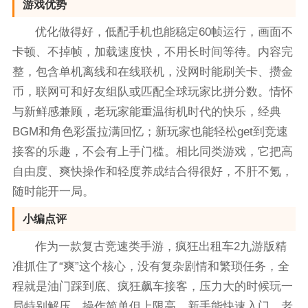
游戏优势
优化做得好，低配手机也能稳定60帧运行，画面不
卡顿、不掉帧，加载速度快，不用长时间等待。内容完
整，包含单机离线和在线联机，没网时能刷关卡、攒金
币，联网可和好友组队或匹配全球玩家比拼分数。情怀
与新鲜感兼顾，老玩家能重温街机时代的快乐，经典
BGM和角色彩蛋拉满回忆；新玩家也能轻松get到竞速
接客的乐趣，不会有上手门槛。相比同类游戏，它把高
自由度、爽快操作和轻度养成结合得很好，不肝不氪，
随时能开一局。
小编点评
作为一款复古竞速类手游，疯狂出租车2九游版精
准抓住了“爽”这个核心，没有复杂剧情和繁琐任务，全
程就是油门踩到底、疯狂飙车接客，压力大的时候玩一
局特别解压。操作简单但上限高，新手能快速入门，老