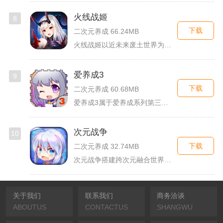
火线战姬
8
下载
二次元养成 66.24MB
火线战姬以近未来废土世界为故事舞台，融合二次元战姬收集、轻策...
爱养成3
9
下载
二次元养成 60.68MB
爱养成3属于爱养成系列第三部单机模拟养成手游，故事依托天使堕...
次元战争
10
下载
二次元养成 32.74MB
次元战争搭建跨次元融合世界观，玩家作为次元调停者穿梭破碎平行...
关于我们
联系我们
商务洽谈
ABOUTUS
CONTACTUS
SHANGWU