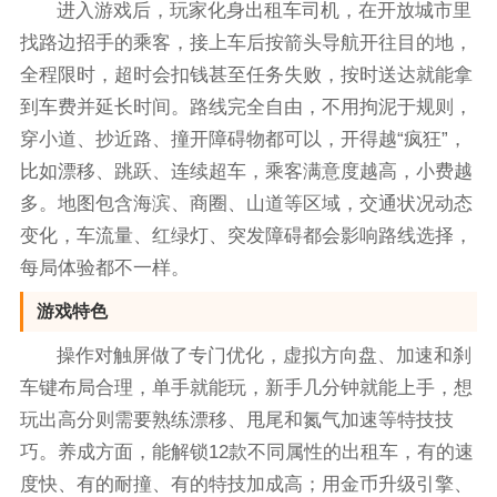
进入游戏后，玩家化身出租车司机，在开放城市里
找路边招手的乘客，接上车后按箭头导航开往目的地，
全程限时，超时会扣钱甚至任务失败，按时送达就能拿
到车费并延长时间。路线完全自由，不用拘泥于规则，
穿小道、抄近路、撞开障碍物都可以，开得越“疯狂”，
比如漂移、跳跃、连续超车，乘客满意度越高，小费越
多。地图包含海滨、商圈、山道等区域，交通状况动态
变化，车流量、红绿灯、突发障碍都会影响路线选择，
每局体验都不一样。
游戏特色
操作对触屏做了专门优化，虚拟方向盘、加速和刹
车键布局合理，单手就能玩，新手几分钟就能上手，想
玩出高分则需要熟练漂移、甩尾和氮气加速等特技技
巧。养成方面，能解锁12款不同属性的出租车，有的速
度快、有的耐撞、有的特技加成高；用金币升级引擎、