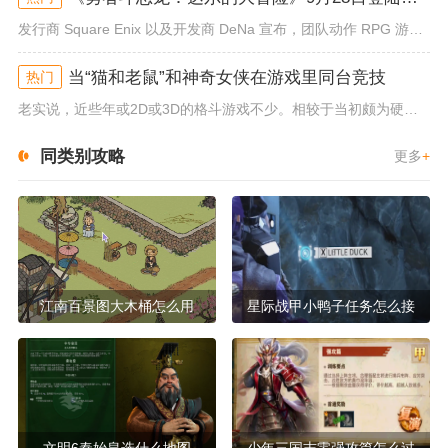
发行商 Square Enix 以及开发商 DeNa 宣布，团队动作 RPG 游戏《勇者斗恶龙：达尔的大冒险 魂之绊》将...
当“猫和老鼠”和神奇女侠在游戏里同台竞技
热门
老实说，近些年或2D或3D的格斗游戏不少。相较于当初颇为硬核的难度。如今这类游戏大都以较低的游玩门槛，独特的技能机制吸引...
同类别攻略
更多
+
江南百景图大木桶怎么用
星际战甲小鸭子任务怎么接
文明6秦始皇选什么地图
少年三国志零强攻篇怎么过