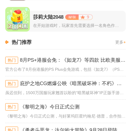
莎莉大陆2048
9
在开始游戏时，玩家首先需要选择一名角色作为自己的代表，在神秘...
热门推荐
更多
+
8月PS+港服会免：《如龙7》等四款 比欧美服多一款
热门
官方公布了8月份港服的PS Plus会免游戏，包括《如龙7》（PS4/PS5）、《小小梦魇》（PS4）、《托尼霍克职业滑...
庇护之地CG燃爆公映《暗黑破坏神：不朽》今日全平台上线
热门
虽迟但到，1500万国服玩家翘首以盼的“暗黑破坏神”IP正版手游《暗黑破坏神：不朽》已于今日全平台上线！动作RPG王者再...
《黎明之海》今日正式公测
热门
《黎明之海》今日正式公测，与好莱坞巨星约翰尼·德普，合作拍摄的宣传短片《冒险者的游戏》同步上线！沉浸式环球之旅 打造属于...
《勇者斗恶龙：达尔的大冒险》9月28日登陆苹果谷歌应用商店
热门