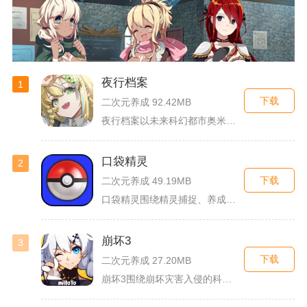
夜行档案
1
下载
二次元养成 92.42MB
夜行档案以未来科幻都市奥米勒斯为舞台，玩家任职特勤部调查员，...
口袋精灵
2
下载
二次元养成 49.19MB
口袋精灵围绕精灵捕捉、养成、回合对战搭建完整冒险体系，玩家化...
崩坏3
3
下载
二次元养成 27.20MB
崩坏3围绕崩坏灾害入侵的科幻世界观展开，玩家以舰长身份操控多...