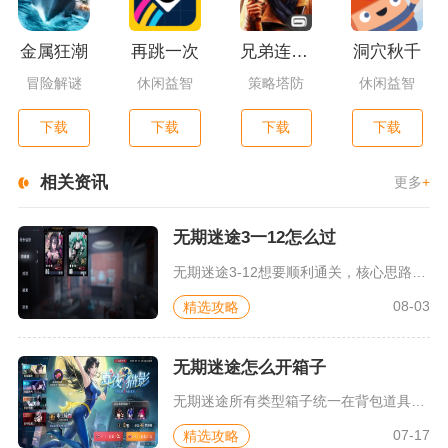
金属狂潮
再跳一次
兄弟连3：战争之子
洞穴秋千
冒险解谜
休闲益智
策略塔防
休闲益智
下载
下载
下载
下载
相关资讯
更多
+
无期迷途3一12怎么过
无期迷途3-12想要顺利通关，核心思路是把控No.99-β幻...
08-03
精选攻略
无期迷途怎么开箱子
无期迷途所有类型箱子统一在背包道具栏开启，场景专属宝箱通关交...
07-17
精选攻略