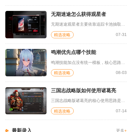
无期迷途怎么获得观星者
无期迷途观星者主要依靠追踪卡池抽取获得，角色不存在主线关卡、...
07-31
精选攻略
鸣潮优先点哪个技能
鸣潮技能加点没有统一模板，核心思路是按照角色定位区分，站场主...
08-03
精选攻略
三国志战略版如何使用诸葛亮
三国志战略版诸葛亮的核心使用思路是以自带指挥战法神机妙算为控...
07-14
精选攻略
最新录入
更多
+