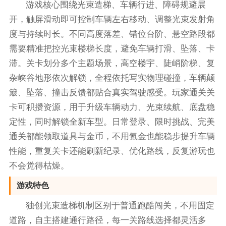
游戏核心围绕光束造梯、车辆行进、障碍规避展
开，触屏滑动即可控制车辆左右移动、调整光束发射角
度与持续时长。不同高度落差、错位台阶、悬空路段都
需要精准把控光束楼梯长度，避免车辆打滑、坠落、卡
滞。关卡划分多个主题场景，高空楼宇、陡峭阶梯、复
杂峡谷地形依次解锁，全程依托写实物理碰撞，车辆颠
簸、坠落、撞击反馈都贴合真实驾驶感受。玩家通关关
卡可积攒资源，用于升级车辆动力、光束续航、底盘稳
定性，同时解锁全新车型。日常登录、限时挑战、完美
通关都能领取道具与金币，不用氪金也能稳步提升车辆
性能，重复关卡还能刷新纪录、优化路线，反复游玩也
不会觉得枯燥。
游戏特色
独创光束造梯机制区别于普通跑酷闯关，不用固定
道路，自主搭建通行路径，每一关路线选择都灵活多