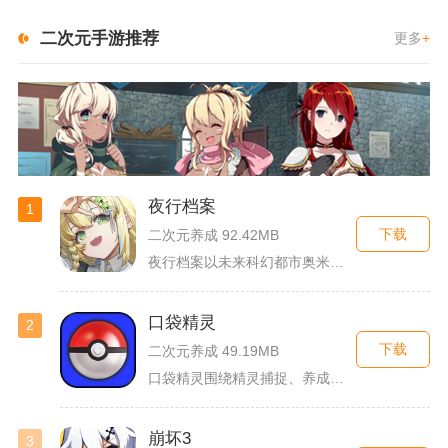
二次元手游推荐
更多
+
夜行档案
1
下载
二次元养成 92.42MB
夜行档案以未来科幻都市奥米勒斯为舞台，玩家任职特勤部调查员，...
口袋精灵
2
下载
二次元养成 49.19MB
口袋精灵围绕精灵捕捉、养成、回合对战搭建完整冒险体系，玩家化...
崩坏3
3