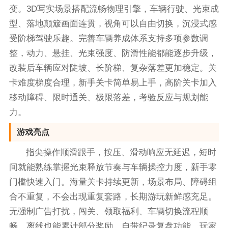
变。3D写实场景搭配流畅物理引擎，车辆行驶、光束成
型、落地颠簸画面连贯，视角可以自由切换，沉浸式感
受阶梯驾驶乐趣。完善车辆养成体系支持多项参数调
整，动力、悬挂、光束强度、防滑性能都能逐步升级，
改装后车辆应对陡坡、长阶梯、复杂落差更加稳定。关
卡难度梯度合理，新手关卡简单易上手，高阶关卡加入
移动障碍、限时通关、极限落差，考验反应与规划能
力。
游戏亮点
指尖操作顺滑跟手，按压、滑动响应无延迟，短时
间就能熟练掌握光束释放节奏与车辆操控力度，新手零
门槛快速入门。海量关卡持续更新，场景布局、障碍组
合不重复，不会出现重复套路，长期游玩新鲜感充足。
无强制广告打扰，闯关、领取福利、车辆切换流程顺
畅，离线也能累计部分奖励。自带纪录复盘功能，玩家