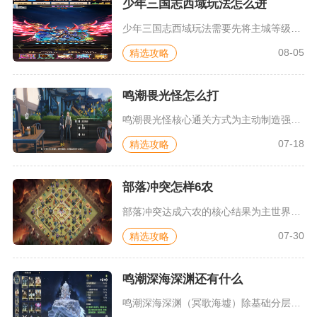
少年三国志西域玩法怎么进
少年三国志西域玩法需要先将主城等级提升至指定门槛，完成前置主...
08-05
精选攻略
鸣潮畏光怪怎么打
鸣潮畏光怪核心通关方式为主动制造强光环境强制破除隐身增抗状态...
07-18
精选攻略
部落冲突怎样6农
部落冲突达成六农的核心结果为主世界凑齐五名宝石解锁工人，再通...
07-30
精选攻略
鸣潮深海深渊还有什么
鸣潮深海深渊（冥歌海墟）除基础分层闯关外，还包含角色疲劳限制...