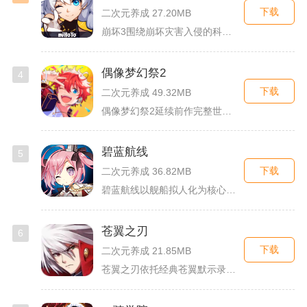
下载
二次元养成 27.20MB
崩坏3围绕崩坏灾害入侵的科幻世界观展开，玩家以舰长身份操控多...
偶像梦幻祭2
4
下载
二次元养成 49.32MB
偶像梦幻祭2延续前作完整世界观，玩家以制作人身份陪伴49位少...
碧蓝航线
5
下载
二次元养成 36.82MB
碧蓝航线以舰船拟人化为核心载体，将各类历史战舰塑造成风格各异...
苍翼之刃
6
下载
二次元养成 21.85MB
苍翼之刃依托经典苍翼默示录IP打造横版指尖格斗手游，完整收录...