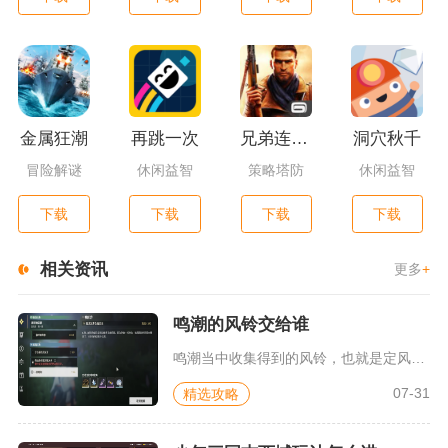
金属狂潮
再跳一次
兄弟连3：战争之子
洞穴秋千
冒险解谜
休闲益智
策略塔防
休闲益智
下载
下载
下载
下载
相关资讯
更多
+
鸣潮的风铃交给谁
鸣潮当中收集得到的风铃，也就是定风铎，需要交给位于乘霄山虹镇...
07-31
精选攻略