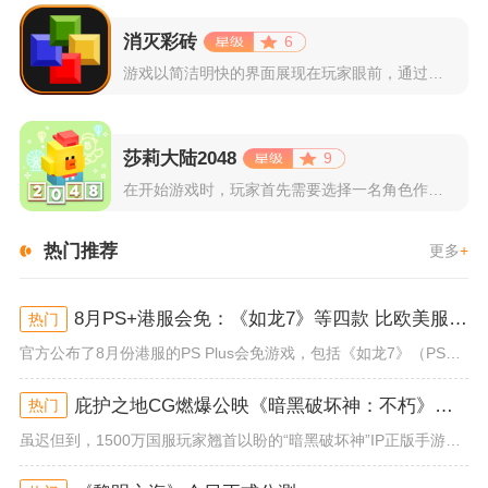
消灭彩砖
6
游戏以简洁明快的界面展现在玩家眼前，通过简单的滑动屏幕即可控...
莎莉大陆2048
9
在开始游戏时，玩家首先需要选择一名角色作为自己的代表，在神秘...
热门推荐
更多
+
8月PS+港服会免：《如龙7》等四款 比欧美服多一款
热门
官方公布了8月份港服的PS Plus会免游戏，包括《如龙7》（PS4/PS5）、《小小梦魇》（PS4）、《托尼霍克职业滑...
庇护之地CG燃爆公映《暗黑破坏神：不朽》今日全平台上线
热门
虽迟但到，1500万国服玩家翘首以盼的“暗黑破坏神”IP正版手游《暗黑破坏神：不朽》已于今日全平台上线！动作RPG王者再...