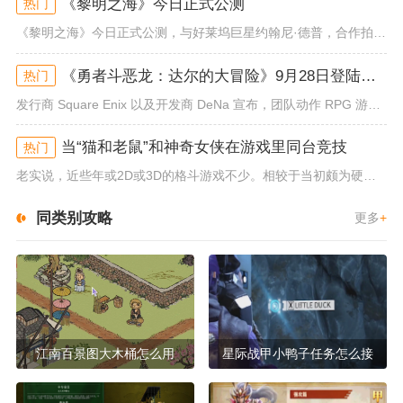
《黎明之海》今日正式公测
热门
《黎明之海》今日正式公测，与好莱坞巨星约翰尼·德普，合作拍摄的宣传短片《冒险者的游戏》同步上线！沉浸式环球之旅 打造属于...
《勇者斗恶龙：达尔的大冒险》9月28日登陆苹果谷歌应用商店
热门
发行商 Square Enix 以及开发商 DeNa 宣布，团队动作 RPG 游戏《勇者斗恶龙：达尔的大冒险 魂之绊》将...
当“猫和老鼠”和神奇女侠在游戏里同台竞技
热门
老实说，近些年或2D或3D的格斗游戏不少。相较于当初颇为硬核的难度。如今这类游戏大都以较低的游玩门槛，独特的技能机制吸引...
同类别攻略
更多
+
江南百景图大木桶怎么用
星际战甲小鸭子任务怎么接