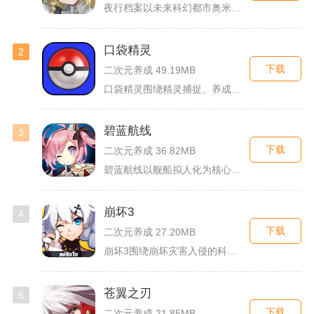
夜行档案以未来科幻都市奥米勒斯为舞台，玩家任职特勤部调查员，...
口袋精灵
2
下载
二次元养成 49.19MB
口袋精灵围绕精灵捕捉、养成、回合对战搭建完整冒险体系，玩家化...
碧蓝航线
3
下载
二次元养成 36.82MB
碧蓝航线以舰船拟人化为核心载体，将各类历史战舰塑造成风格各异...
崩坏3
4
下载
二次元养成 27.20MB
崩坏3围绕崩坏灾害入侵的科幻世界观展开，玩家以舰长身份操控多...
苍翼之刃
5
下载
二次元养成 21.85MB