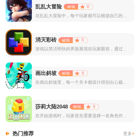
乱乱大冒险
8
在乱乱大冒险中，每个玩家都可以根据自己的喜好选择和培养角色，...
消灭彩砖
6
游戏以简洁明快的界面展现在玩家眼前，通过简单的滑动屏幕即可控...
画出斜坡
9
在画出斜坡里，每一个关卡都设计得别出心裁。玩家需要利用手指在...
莎莉大陆2048
9
在开始游戏时，玩家首先需要选择一名角色作为自己的代表，在神秘...
热门推荐
更多
+