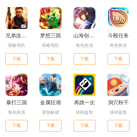
兄弟连3：战争之子
梦想三国
山海创世录一剑天逆
斗殴任务
策略塔防
策略塔防
角色扮演
角色扮演
下载
下载
下载
下载
暴打三国
金属狂潮
再跳一次
洞穴秋千
角色扮演
冒险解谜
休闲益智
休闲益智
下载
下载
下载
下载