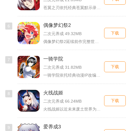
苍翼之刃依托经典苍翼默示录IP打造横版指尖格斗手游，完整收录...
偶像梦幻祭2
6
下载
二次元养成 49.32MB
偶像梦幻祭2延续前作完整世界观，玩家以制作人身份陪伴49位少...
一骑学院
7
下载
二次元养成 31.82MB
一骑学院依托经典动漫IP改编，把三国武将化身学院少女角色，主...
火线战姬
8
下载
二次元养成 66.24MB
火线战姬以近未来废土世界为故事舞台，融合二次元战姬收集、轻策...
爱养成3
9