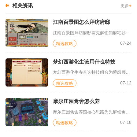
相关资讯
更多
+
江南百景图怎么拜访府邸
江南百景图拜访府邸需先解锁知府宅邸、修复信鸽架与信箱，再通过...
07-24
精选攻略
梦幻西游化生该用什么特技
梦幻西游化生寺首选特技组合为愤怒腰带搭配罗汉金钟、晶清诀、笑...
07-12
精选攻略
摩尔庄园禽舍怎么养
摩尔庄园禽舍养殖核心思路为先解锁禽舍设施，把控家禽日常投喂、...
07-18
精选攻略