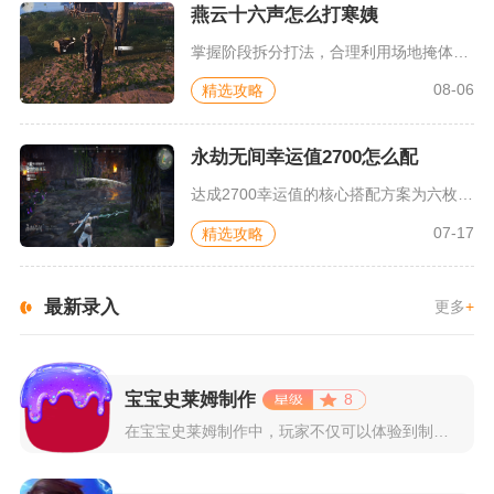
燕云十六声怎么打寒姨
掌握阶段拆分打法，合理利用场地掩体、把控耐力消耗，就能顺利击...
08-06
精选攻略
永劫无间幸运值2700怎么配
达成2700幸运值的核心搭配方案为六枚五级本源气运印记搭配极...
07-17
精选攻略
最新录入
更多
+
宝宝史莱姆制作
8
在宝宝史莱姆制作中，玩家不仅可以体验到制作史莱姆的乐趣，还能...