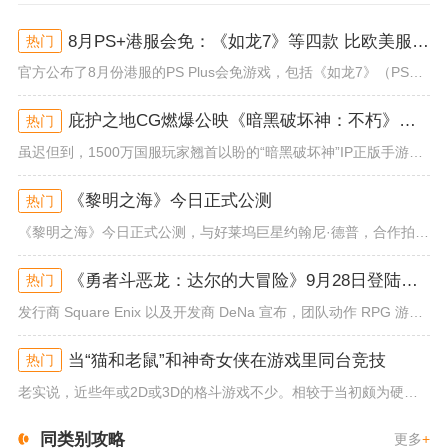
8月PS+港服会免：《如龙7》等四款 比欧美服多一款
热门
官方公布了8月份港服的PS Plus会免游戏，包括《如龙7》（PS4/PS5）、《小小梦魇》（PS4）、《托尼霍克职业滑...
庇护之地CG燃爆公映《暗黑破坏神：不朽》今日全平台上线
热门
虽迟但到，1500万国服玩家翘首以盼的“暗黑破坏神”IP正版手游《暗黑破坏神：不朽》已于今日全平台上线！动作RPG王者再...
《黎明之海》今日正式公测
热门
《黎明之海》今日正式公测，与好莱坞巨星约翰尼·德普，合作拍摄的宣传短片《冒险者的游戏》同步上线！沉浸式环球之旅 打造属于...
《勇者斗恶龙：达尔的大冒险》9月28日登陆苹果谷歌应用商店
热门
发行商 Square Enix 以及开发商 DeNa 宣布，团队动作 RPG 游戏《勇者斗恶龙：达尔的大冒险 魂之绊》将...
当“猫和老鼠”和神奇女侠在游戏里同台竞技
热门
老实说，近些年或2D或3D的格斗游戏不少。相较于当初颇为硬核的难度。如今这类游戏大都以较低的游玩门槛，独特的技能机制吸引...
同类别攻略
更多
+