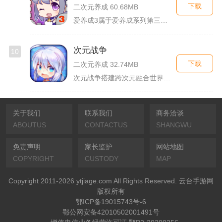
下载
二次元养成 60.68MB
爱养成3属于爱养成系列第三部单机模拟养成手游，故事依托天使堕...
次元战争
10
下载
二次元养成 32.74MB
次元战争搭建跨次元融合世界观，玩家作为次元调停者穿梭破碎平行...
关于我们
联系我们
商务洽谈
ABOUTUS
CONTACTUS
SHANGWU
免责声明
家长监护
网站地图
COPYRIGHT
CUSTODY
MAP
Copyright 2011-2026 ytjiage.com All Rights Reserved. 云台手游网
版权所有
鄂ICP备19015743号-6
鄂公网安备42010502001491号