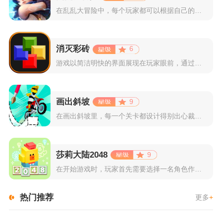
在乱乱大冒险中，每个玩家都可以根据自己的喜好选择和培养角色，...
消灭彩砖
6
游戏以简洁明快的界面展现在玩家眼前，通过简单的滑动屏幕即可控...
画出斜坡
9
在画出斜坡里，每一个关卡都设计得别出心裁。玩家需要利用手指在...
莎莉大陆2048
9
在开始游戏时，玩家首先需要选择一名角色作为自己的代表，在神秘...
热门推荐
更多
+