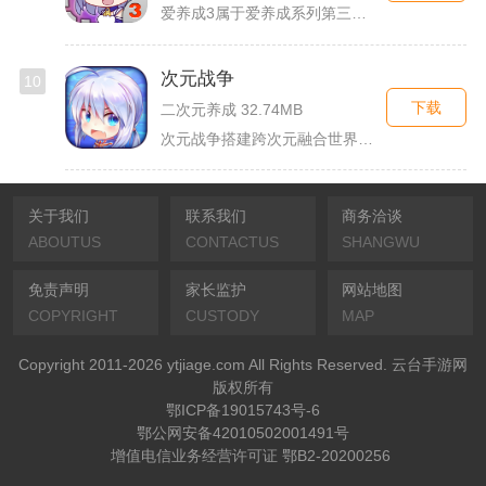
爱养成3属于爱养成系列第三部单机模拟养成手游，故事依托天使堕...
次元战争
10
下载
二次元养成 32.74MB
次元战争搭建跨次元融合世界观，玩家作为次元调停者穿梭破碎平行...
关于我们
联系我们
商务洽谈
ABOUTUS
CONTACTUS
SHANGWU
免责声明
家长监护
网站地图
COPYRIGHT
CUSTODY
MAP
Copyright 2011-2026 ytjiage.com All Rights Reserved. 云台手游网
版权所有
鄂ICP备19015743号-6
鄂公网安备42010502001491号
增值电信业务经营许可证 鄂B2-20200256