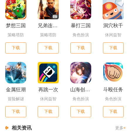
梦想三国
兄弟连3：战争之子
暴打三国
洞穴秋千
策略塔防
策略塔防
角色扮演
休闲益智
下载
下载
下载
下载
金属狂潮
再跳一次
山海创世录一剑天逆
斗殴任务
冒险解谜
休闲益智
角色扮演
角色扮演
下载
下载
下载
下载
相关资讯
更多
+