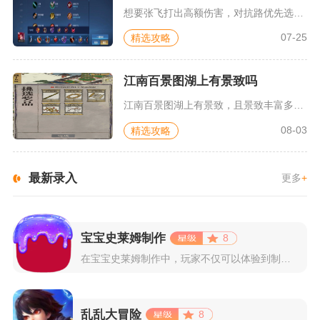
想要张飞打出高额伤害，对抗路优先选择专精装虎啸、抵抗之靴、暗...
07-25
精选攻略
江南百景图湖上有景致吗
江南百景图湖上有景致，且景致丰富多样，涵盖天然湖泊、人工湖、...
08-03
精选攻略
最新录入
更多
+
宝宝史莱姆制作
8
在宝宝史莱姆制作中，玩家不仅可以体验到制作史莱姆的乐趣，还能...
乱乱大冒险
8