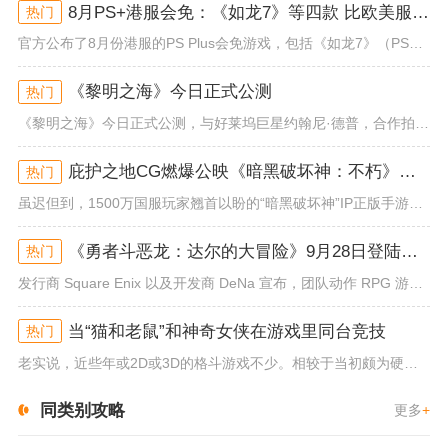
8月PS+港服会免：《如龙7》等四款 比欧美服多一款
热门
官方公布了8月份港服的PS Plus会免游戏，包括《如龙7》（PS4/PS5）、《小小梦魇》（PS4）、《托尼霍克职业滑...
《黎明之海》今日正式公测
热门
《黎明之海》今日正式公测，与好莱坞巨星约翰尼·德普，合作拍摄的宣传短片《冒险者的游戏》同步上线！沉浸式环球之旅 打造属于...
庇护之地CG燃爆公映《暗黑破坏神：不朽》今日全平台上线
热门
虽迟但到，1500万国服玩家翘首以盼的“暗黑破坏神”IP正版手游《暗黑破坏神：不朽》已于今日全平台上线！动作RPG王者再...
《勇者斗恶龙：达尔的大冒险》9月28日登陆苹果谷歌应用商店
热门
发行商 Square Enix 以及开发商 DeNa 宣布，团队动作 RPG 游戏《勇者斗恶龙：达尔的大冒险 魂之绊》将...
当“猫和老鼠”和神奇女侠在游戏里同台竞技
热门
老实说，近些年或2D或3D的格斗游戏不少。相较于当初颇为硬核的难度。如今这类游戏大都以较低的游玩门槛，独特的技能机制吸引...
同类别攻略
更多
+