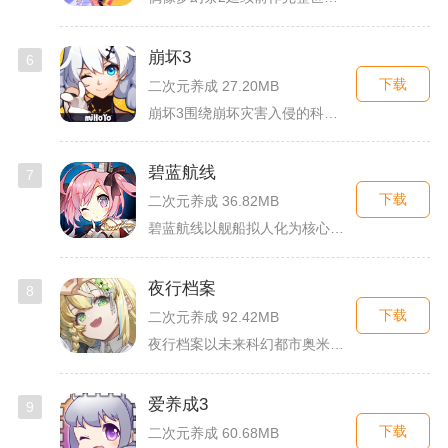
崩坏3
6
下载
二次元养成 27.20MB
崩坏3围绕崩坏灾害入侵的科幻世界观展开，玩家以舰长身份操控多...
碧蓝航线
7
下载
二次元养成 36.82MB
碧蓝航线以舰船拟人化为核心载体，将各类历史战舰塑造成风格各异...
夜行档案
8
下载
二次元养成 92.42MB
夜行档案以未来科幻都市奥米勒斯为舞台，玩家任职特勤部调查员，...
爱养成3
9
下载
二次元养成 60.68MB