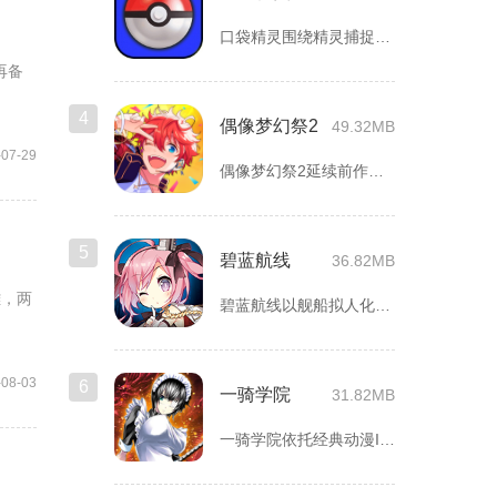
口袋精灵围绕精灵捕捉、养成、回合对战搭建完整冒险体系，玩家化...
再备
4
偶像梦幻祭2
49.32MB
-07-29
偶像梦幻祭2延续前作完整世界观，玩家以制作人身份陪伴49位少...
5
碧蓝航线
36.82MB
雄，两
碧蓝航线以舰船拟人化为核心载体，将各类历史战舰塑造成风格各异...
-08-03
6
一骑学院
31.82MB
一骑学院依托经典动漫IP改编，把三国武将化身学院少女角色，主...