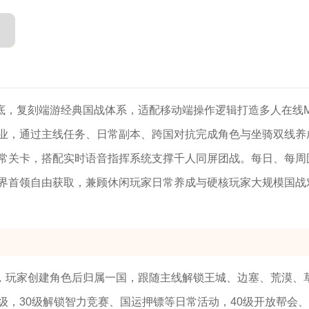
底，复刻端游经典国战体系，适配移动端操作逻辑打造多人在线M
业，通过主线任务、日常副本、跨国对抗完成角色与坐骑双线养
常关卡，搭配实时语音指挥系统支撑千人同屏团战。每日、每周
界首领自由获取，兼顾休闲玩家日常养成与硬核玩家大规模国战
，玩家创建角色后归属一国，跟随主线解锁王城、边塞、荒漠、
级，30级解锁智力竞赛、国运押镖等日常活动，40级开放帮会