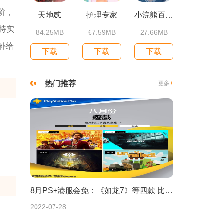
阶，
天地贰
护理专家
小浣熊百将传
持实
84.25MB
67.59MB
27.66MB
补给
下载
下载
下载
热门推荐
更多
+
8月PS+港服会免：《如龙7》等四款 比欧美服多一款
2022-07-28