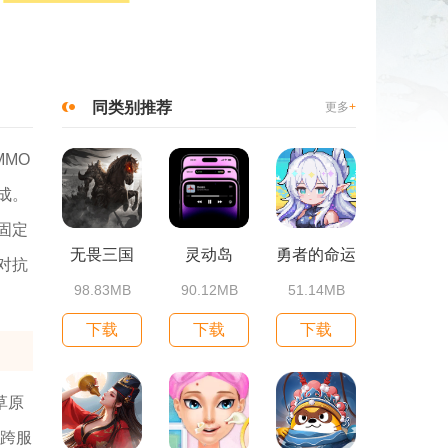
同类别推荐
更多
+
MO
成。
固定
无畏三国
灵动岛
勇者的命运
对抗
98.83MB
90.12MB
51.14MB
下载
下载
下载
草原
、跨服