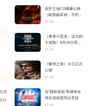
庇护之地CG燃爆公映
《暗黑破坏神：不朽》
今日全平台上线
07-28
《勇者斗恶龙：达尔的
大冒险》9月28日登陆
苹果谷歌应用商店
07-28
《黎明之海》今日正式
公测
07-28
负更
当“猫和老鼠”和神奇女
侠在游戏里同台竞技
统拉
07-28