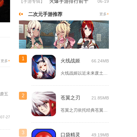
火爆手游排行前十
【手游专辑】
06-19
二次元手游推荐
更多
+
1
火线战姬
66.24MB
更多
+
火线战姬以近未来废土世界为故事舞台，融合二次元战姬收集、轻策...
袭五
2
苍翼之刃
21.85MB
苍翼之刃依托经典苍翼默示录IP打造横版指尖格斗手游，完整收录...
-07-27
3
口袋精灵
49.19MB