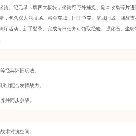
坐骑、纪元录卡牌四大板块，坐骑可野外捕捉、副本收集碎片进
清晰，包含双人竞技场、帮会夺城、国王争夺、屠城国战，团战支
舞厅活动，新手登录、完成每日任务可领取经验、强化石、坐骑
。
项等经典怀旧玩法。
靠职业配合发挥战力。
培养并同步参战。
样战术对抗空间。