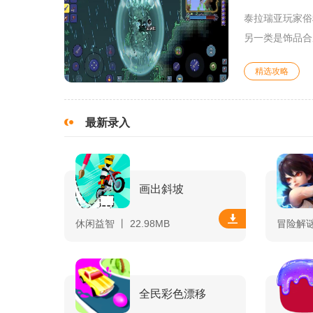
泰拉瑞亚玩家俗
另一类是饰品合
精选攻略
最新录入
画出斜坡
休闲益智 丨 22.98MB
冒险解谜 
全民彩色漂移