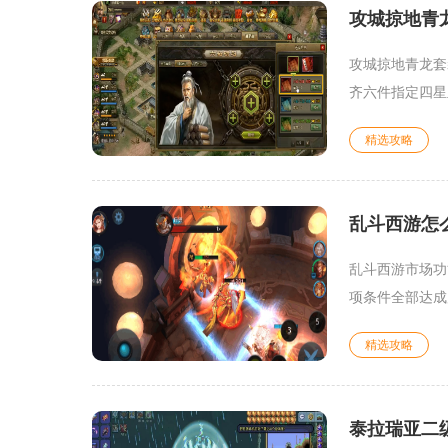
攻城掠地青
攻城掠地青龙套
齐六件指定四星
精选攻略
乱斗西游怎
乱斗西游市场功
项条件全部达成
精选攻略
泰拉瑞亚二