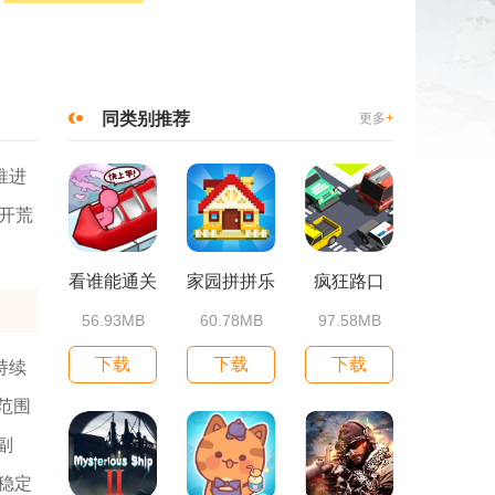
同类别推荐
更多
+
推进
开荒
看谁能通关
家园拼拼乐
疯狂路口
56.93MB
60.78MB
97.58MB
下载
下载
下载
持续
范围
副
稳定