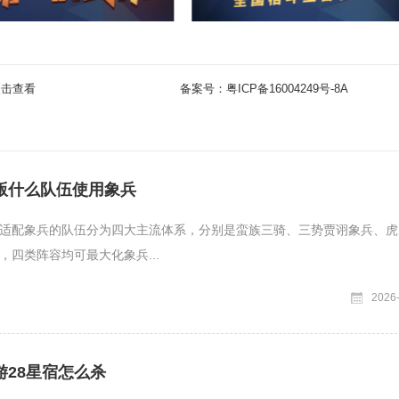
点击查看
备案号：
粤ICP备16004249号-8A
版什么队伍使用象兵
适配象兵的队伍分为四大主流体系，分别是蛮族三骑、三势贾诩象兵、虎
，四类阵容均可最大化象兵...
2026
游28星宿怎么杀