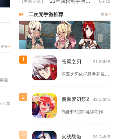
21年回合制手游排行
【手游专辑】
06-19
二次元手游推荐
更多
+
更多
+
1
苍翼之刃
21.85MB
苍翼之刃依托经典苍翼默示录IP打造横版指尖格斗手游，完整收录...
臣象
2
偶像梦幻祭2
49.32MB
-07-20
偶像梦幻祭2延续前作完整世界观，玩家以制作人身份陪伴49位少...
3
火线战姬
66.24MB