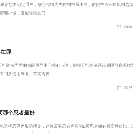
8星宿想要稳定通关，核心逻辑为先控制封系小怪，依据主怪召唤机制选
清理小怪，搭配标准五门...
2026
眼在哪
五行阵法界面的布阵页面中心核心点位，解锁五行阵法系统后即可直观找
看到并使用阵眼，首先需要...
2026
买哪个忍者最好
先选择恶灵之影药师兜，这位常驻忍者商店的B级忍者拥有极高性价比，