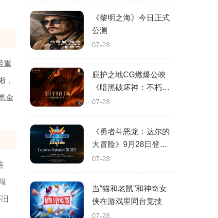
《黎明之海》今日正式
公测
07-28
轻重
庇护之地CG燃爆公映
晰，
《暗黑破坏神：不朽》
氪金
今日全平台上线
07-28
《勇者斗恶龙：达尔的
大冒险》9月28日登陆
苹果谷歌应用商店
07-28
连
闯
当“猫和老鼠”和神奇女
怀旧
侠在游戏里同台竞技
07-28