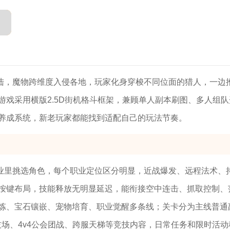
陆，魔物跨维度入侵各地，玩家化身穿梭不同位面的猎人，一边
戏采用横版2.5D街机格斗框架，兼顾单人副本刷图、多人组队
养成系统，新老玩家都能找到适配自己的玩法节奏。
业里挑选角色，每个职业定位区分明显，近战爆发、远程法术、
按键布局，技能释放无明显延迟，能衔接空中连击、抓取控制、
炼、宝石镶嵌、宠物培育、职业觉醒多条线；关卡分为主线普通
竞技场、4v4公会团战、跨服天梯等竞技内容，日常任务和限时活动