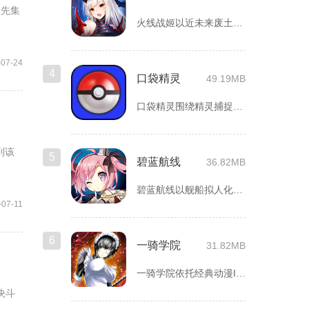
择先集
火线战姬以近未来废土世界为故事舞台，融合二次元战姬收集、轻策...
-07-24
4
口袋精灵
49.19MB
口袋精灵围绕精灵捕捉、养成、回合对战搭建完整冒险体系，玩家化...
到该
5
碧蓝航线
36.82MB
碧蓝航线以舰船拟人化为核心载体，将各类历史战舰塑造成风格各异...
-07-11
6
一骑学院
31.82MB
一骑学院依托经典动漫IP改编，把三国武将化身学院少女角色，主...
决斗