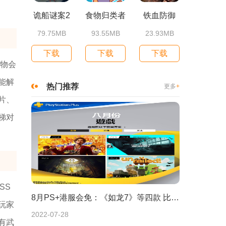
诡船谜案2
食物归类者
铁血防御
79.75MB
93.55MB
23.93MB
下载
下载
下载
怪物会
能解
热门推荐
更多
+
片、
梯对
SS
8月PS+港服会免：《如龙7》等四款 比欧美服多一款
玩家
2022-07-28
有武