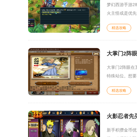
梦幻西游手游2
火主怪或是优先
精选攻略
大掌门2阵
大掌门2阵眼在
特殊站位。想要
精选攻略
火影忍者先
新手积攒金币优