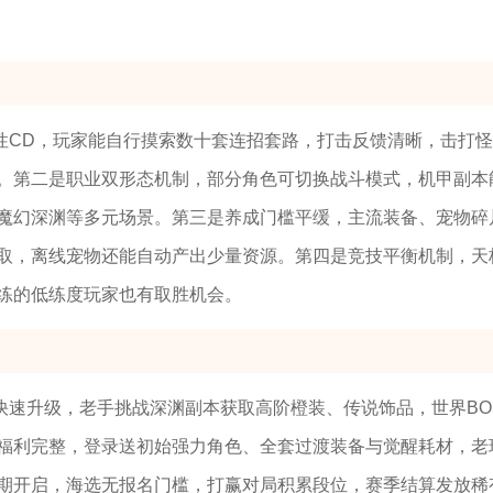
性CD，玩家能自行摸索数十套连招套路，打击反馈清晰，击打
。第二是职业双形态机制，部分角色可切换战斗模式，机甲副本
魔幻深渊等多元场景。第三是养成门槛平缓，主流装备、宠物碎
取，离线宠物还能自动产出少量资源。第四是竞技平衡机制，天
练的低练度玩家也有取胜机会。
快速升级，老手挑战深渊副本获取高阶橙装、传说饰品，世界BO
福利完整，登录送初始强力角色、全套过渡装备与觉醒耗材，老
期开启，海选无报名门槛，打赢对局积累段位，赛季结算发放稀