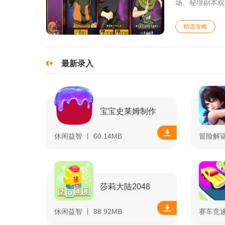
场、秘境副本双
精选攻略
最新录入
宝宝史莱姆制作
休闲益智 丨 60.14MB
冒险解谜 
莎莉大陆2048
休闲益智 丨 88.92MB
赛车竞速 