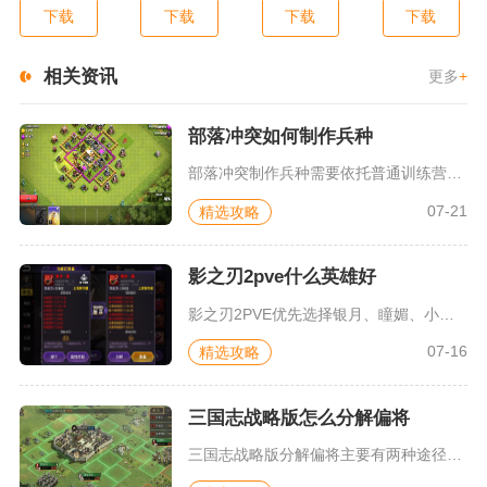
下载
下载
下载
下载
相关资讯
更多
+
部落冲突如何制作兵种
部落冲突制作兵种需要依托普通训练营、暗黑训练营两大核心建筑完...
07-21
精选攻略
影之刃2pve什么英雄好
影之刃2PVE优先选择银月、瞳媚、小宏，三类英雄适配不同养成...
07-16
精选攻略
三国志战略版怎么分解偏将
三国志战略版分解偏将主要有两种途径，一是直接转化为战法点，二...