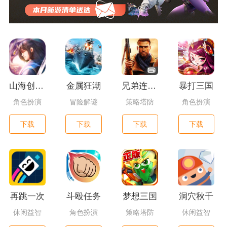
山海创世录一剑天逆
金属狂潮
兄弟连3：战争之子
暴打三国
角色扮演
冒险解谜
策略塔防
角色扮演
下载
下载
下载
下载
再跳一次
斗殴任务
梦想三国
洞穴秋千
休闲益智
角色扮演
策略塔防
休闲益智