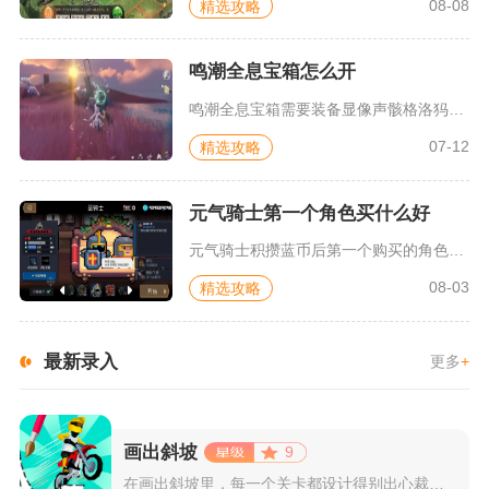
08-08
精选攻略
鸣潮全息宝箱怎么开
鸣潮全息宝箱需要装备显像声骸格洛犸图，抵达宝箱虚影点位召唤声...
07-12
精选攻略
元气骑士第一个角色买什么好
元气骑士积攒蓝币后第一个购买的角色优先选择游侠，预算充足追求...
08-03
精选攻略
最新录入
更多
+
画出斜坡
9
在画出斜坡里，每一个关卡都设计得别出心裁。玩家需要利用手指在...