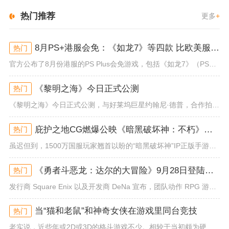
热门推荐
更多
+
8月PS+港服会免：《如龙7》等四款 比欧美服多一款
热门
官方公布了8月份港服的PS Plus会免游戏，包括《如龙7》（PS4/PS5）、《小小梦魇》（PS4）、《托尼霍克职业滑...
《黎明之海》今日正式公测
热门
《黎明之海》今日正式公测，与好莱坞巨星约翰尼·德普，合作拍摄的宣传短片《冒险者的游戏》同步上线！沉浸式环球之旅 打造属于...
庇护之地CG燃爆公映《暗黑破坏神：不朽》今日全平台上线
热门
虽迟但到，1500万国服玩家翘首以盼的“暗黑破坏神”IP正版手游《暗黑破坏神：不朽》已于今日全平台上线！动作RPG王者再...
《勇者斗恶龙：达尔的大冒险》9月28日登陆苹果谷歌应用商店
热门
发行商 Square Enix 以及开发商 DeNa 宣布，团队动作 RPG 游戏《勇者斗恶龙：达尔的大冒险 魂之绊》将...
当“猫和老鼠”和神奇女侠在游戏里同台竞技
热门
老实说，近些年或2D或3D的格斗游戏不少。相较于当初颇为硬核的难度。如今这类游戏大都以较低的游玩门槛，独特的技能机制吸引...