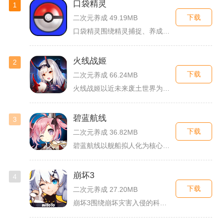
口袋精灵
1
下载
二次元养成 49.19MB
口袋精灵围绕精灵捕捉、养成、回合对战搭建完整冒险体系，玩家化...
火线战姬
2
下载
二次元养成 66.24MB
火线战姬以近未来废土世界为故事舞台，融合二次元战姬收集、轻策...
碧蓝航线
3
下载
二次元养成 36.82MB
碧蓝航线以舰船拟人化为核心载体，将各类历史战舰塑造成风格各异...
崩坏3
4
下载
二次元养成 27.20MB
崩坏3围绕崩坏灾害入侵的科幻世界观展开，玩家以舰长身份操控多...