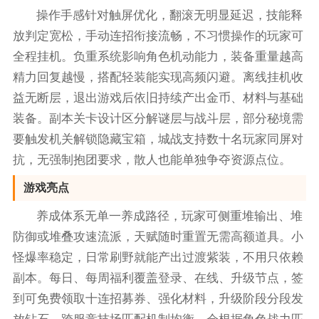
操作手感针对触屏优化，翻滚无明显延迟，技能释
放判定宽松，手动连招衔接流畅，不习惯操作的玩家可
全程挂机。负重系统影响角色机动能力，装备重量越高
精力回复越慢，搭配轻装能实现高频闪避。离线挂机收
益无断层，退出游戏后依旧持续产出金币、材料与基础
装备。副本关卡设计区分解谜层与战斗层，部分秘境需
要触发机关解锁隐藏宝箱，城战支持数十名玩家同屏对
抗，无强制抱团要求，散人也能单独争夺资源点位。
游戏亮点
养成体系无单一养成路径，玩家可侧重堆输出、堆
防御或堆叠攻速流派，天赋随时重置无需高额道具。小
怪爆率稳定，日常刷野就能产出过渡紫装，不用只依赖
副本。每日、每周福利覆盖登录、在线、升级节点，签
到可免费领取十连招募券、强化材料，升级阶段分段发