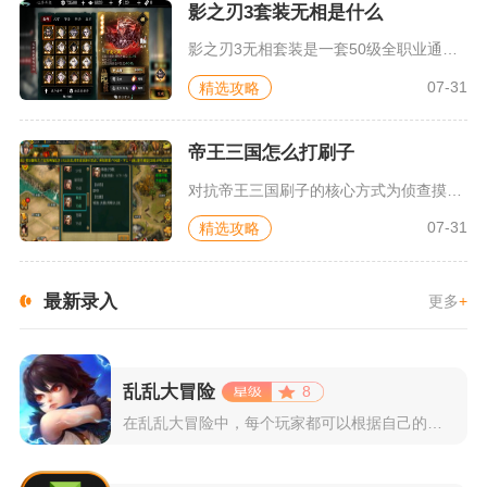
影之刃3套装无相是什么
影之刃3无相套装是一套50级全职业通用绿色套装，核心机制彻底...
07-31
精选攻略
帝王三国怎么打刷子
对抗帝王三国刷子的核心方式为侦查摸底、灵活避战、持续骚扰、联...
07-31
精选攻略
最新录入
更多
+
乱乱大冒险
8
在乱乱大冒险中，每个玩家都可以根据自己的喜好选择和培养角色，...