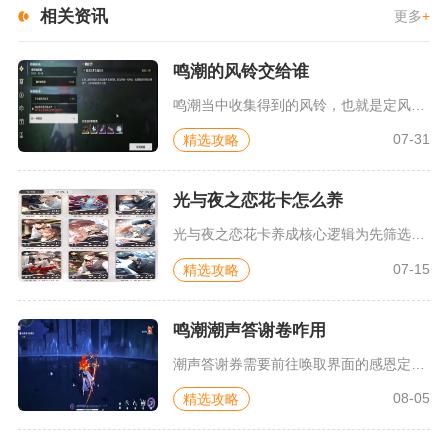
相关资讯
更多
+
鸣潮的风铃交给谁
鸣潮当中收集得到的风铃，也就是定风铎，需要交给位于乘霄山虹镇...
07-31
精选攻略
光与夜之恋花卡怎么养
光与夜之恋花卡养成核心逻辑为先筛选高性价比卡牌，遵循等级突破...
07-15
精选攻略
鸣潮潮声答谢卷咋用
潮声答谢券需要前往唤取界面的感恩定向唤取专区使用，消耗道具直...
08-05
精选攻略