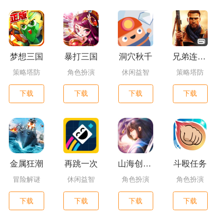
梦想三国
暴打三国
洞穴秋千
兄弟连3：战争之子
策略塔防
角色扮演
休闲益智
策略塔防
下载
下载
下载
下载
金属狂潮
再跳一次
山海创世录一剑天逆
斗殴任务
冒险解谜
休闲益智
角色扮演
角色扮演
下载
下载
下载
下载