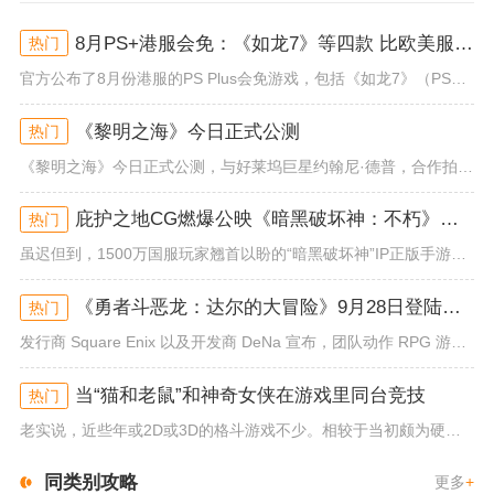
8月PS+港服会免：《如龙7》等四款 比欧美服多一款
热门
官方公布了8月份港服的PS Plus会免游戏，包括《如龙7》（PS4/PS5）、《小小梦魇》（PS4）、《托尼霍克职业滑...
《黎明之海》今日正式公测
热门
《黎明之海》今日正式公测，与好莱坞巨星约翰尼·德普，合作拍摄的宣传短片《冒险者的游戏》同步上线！沉浸式环球之旅 打造属于...
庇护之地CG燃爆公映《暗黑破坏神：不朽》今日全平台上线
热门
虽迟但到，1500万国服玩家翘首以盼的“暗黑破坏神”IP正版手游《暗黑破坏神：不朽》已于今日全平台上线！动作RPG王者再...
《勇者斗恶龙：达尔的大冒险》9月28日登陆苹果谷歌应用商店
热门
发行商 Square Enix 以及开发商 DeNa 宣布，团队动作 RPG 游戏《勇者斗恶龙：达尔的大冒险 魂之绊》将...
当“猫和老鼠”和神奇女侠在游戏里同台竞技
热门
老实说，近些年或2D或3D的格斗游戏不少。相较于当初颇为硬核的难度。如今这类游戏大都以较低的游玩门槛，独特的技能机制吸引...
同类别攻略
更多
+