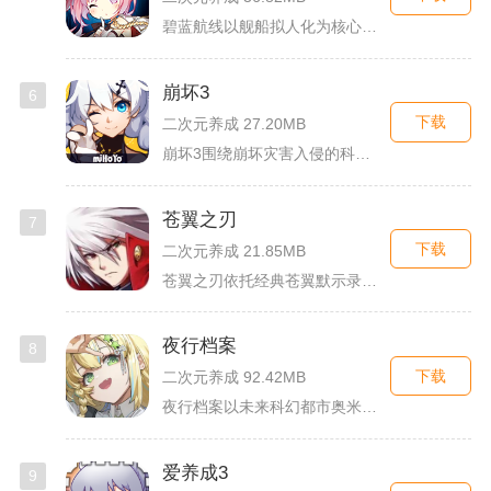
碧蓝航线以舰船拟人化为核心载体，将各类历史战舰塑造成风格各异...
崩坏3
6
下载
二次元养成 27.20MB
崩坏3围绕崩坏灾害入侵的科幻世界观展开，玩家以舰长身份操控多...
苍翼之刃
7
下载
二次元养成 21.85MB
苍翼之刃依托经典苍翼默示录IP打造横版指尖格斗手游，完整收录...
夜行档案
8
下载
二次元养成 92.42MB
夜行档案以未来科幻都市奥米勒斯为舞台，玩家任职特勤部调查员，...
爱养成3
9