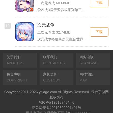
下载
二次元养成 60.68MB
爱养成3属于爱养成系列第三部单机模拟养成手游，故事依托天使堕...
次元战争
10
下载
二次元养成 32.74MB
次元战争搭建跨次元融合世界观，玩家作为次元调停者穿梭破碎平行...
关于我们
联系我们
商务洽谈
ABOUTUS
CONTACTUS
SHANGWU
免责声明
家长监护
网站地图
COPYRIGHT
CUSTODY
MAP
Copyright 2011-2026 ytjiage.com All Rights Reserved. 云台手游网
版权所有
鄂ICP备19015743号-6
鄂公网安备42010502001491号
增值电信业务经营许可证 鄂B2-20200256