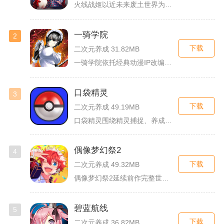
火线战姬以近未来废土世界为故事舞台，融合二次元战姬收集、轻策...
一骑学院
2
下载
二次元养成 31.82MB
一骑学院依托经典动漫IP改编，把三国武将化身学院少女角色，主...
口袋精灵
3
下载
二次元养成 49.19MB
口袋精灵围绕精灵捕捉、养成、回合对战搭建完整冒险体系，玩家化...
偶像梦幻祭2
4
下载
二次元养成 49.32MB
偶像梦幻祭2延续前作完整世界观，玩家以制作人身份陪伴49位少...
碧蓝航线
5
下载
二次元养成 36.82MB