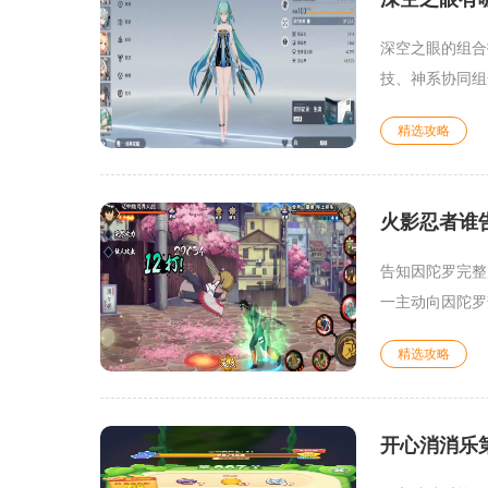
深空之眼的组合
技、神系协同组
精选攻略
火影忍者谁
告知因陀罗完整
一主动向因陀罗
精选攻略
开心消消乐第