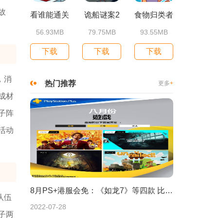
故
看谁能通关
诡船谜案2
食物归类者
56.93MB
79.75MB
93.55MB
下载
下载
下载
，消
热门推荐
更多
+
成材
子阵
活动
8月PS+港服会免：《如龙7》等四款 比欧美服多一款
队伍
2022-07-28
子两