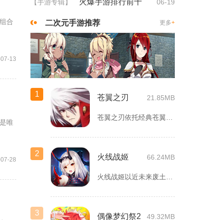
火爆手游排行前十
【手游专辑】
06-19
组合
二次元手游推荐
更多
+
-07-13
1
苍翼之刃
21.85MB
苍翼之刃依托经典苍翼默示录IP打造横版指尖格斗手游，完整收录...
是唯
2
火线战姬
66.24MB
-07-28
火线战姬以近未来废土世界为故事舞台，融合二次元战姬收集、轻策...
3
偶像梦幻祭2
49.32MB