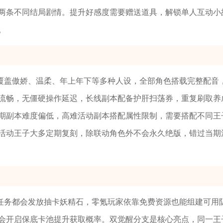
两条不同结局剧情。提升好感度需要赠送道具，解锁单人互动小
。
覆盖傲娇、温柔、年上年下等多种人设，全部角色搭载完整配音
流畅，无僵硬操作延迟，长线副本配备护肝扫荡券，重复刷取养
期副本难度偏低，高难活动副本搭配属性限制，需要搭配不同王
活动王子大多定期复刻，除联动角色外不会永久绝版，错过当期
任务都会发放抽卡妖精石，零氪玩家依靠免费资源也能组建可用
会开启保底卡池提升获取概率。双觉醒分支是核心亮点，同一王