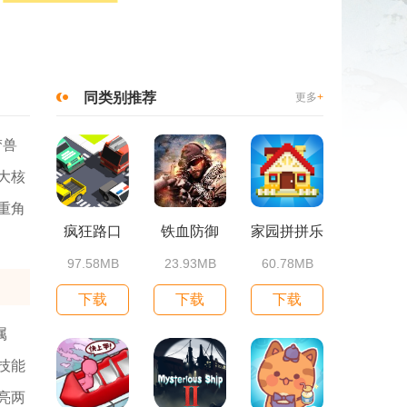
同类别推荐
更多
+
梦兽
大核
重角
疯狂路口
铁血防御
家园拼拼乐
97.58MB
23.93MB
60.78MB
下载
下载
下载
属
技能
亮两