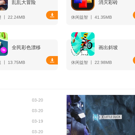
乱乱大冒险
消灭彩砖
丨 22.24MB
休闲益智 丨 41.35MB
全民彩色漂移
画出斜坡
丨 13.75MB
休闲益智 丨 22.98MB
03-20
03-20
03-19
03-20