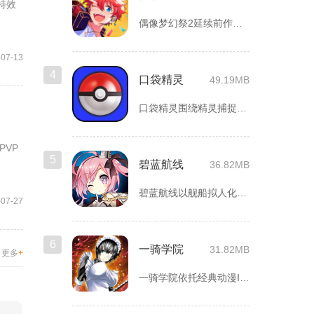
特效
偶像梦幻祭2延续前作完整世界观，玩家以制作人身份陪伴49位少...
-07-13
4
口袋精灵
49.19MB
口袋精灵围绕精灵捕捉、养成、回合对战搭建完整冒险体系，玩家化...
VP
5
碧蓝航线
36.82MB
碧蓝航线以舰船拟人化为核心载体，将各类历史战舰塑造成风格各异...
-07-27
6
一骑学院
31.82MB
更多
+
一骑学院依托经典动漫IP改编，把三国武将化身学院少女角色，主...