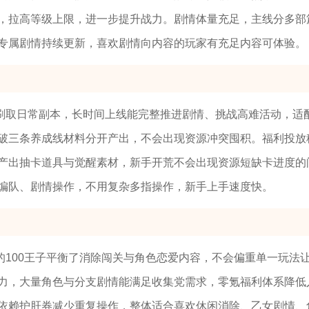
，拉高等级上限，进一步提升战力。剧情体量充足，主线分多部
专属剧情持续更新，喜欢剧情向内容的玩家有充足内容可体验。
刷取日常副本，长时间上线能完整推进剧情、挑战高难活动，适
破三条养成线材料分开产出，不会出现资源冲突囤积。福利投放
产出抽卡道具与觉醒素材，新手开荒不会出现资源短缺卡进度的
编队、剧情操作，不用复杂多指操作，新手上手速度快。
100王子平衡了消除闯关与角色恋爱内容，不会偏重单一玩法
力，大量角色与分支剧情能满足收集党需求，零氪福利体系降低
依赖护肝券减少重复操作，整体适合喜欢休闲消除、乙女剧情、