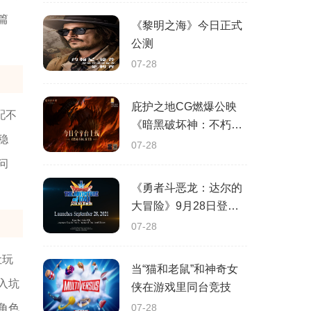
篇
《黎明之海》今日正式
公测
07-28
庇护之地CG燃爆公映
配不
《暗黑破坏神：不朽》
稳
今日全平台上线
07-28
问
《勇者斗恶龙：达尔的
大冒险》9月28日登陆
苹果谷歌应用商店
07-28
让玩
当“猫和老鼠”和神奇女
入坑
侠在游戏里同台竞技
角色
07-28