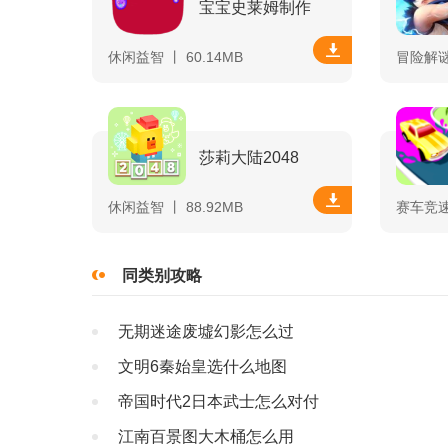
宝宝史莱姆制作
休闲益智 丨 60.14MB
冒险解谜 
莎莉大陆2048
休闲益智 丨 88.92MB
赛车竞速 
同类别攻略
无期迷途废墟幻影怎么过
文明6秦始皇选什么地图
帝国时代2日本武士怎么对付
江南百景图大木桶怎么用