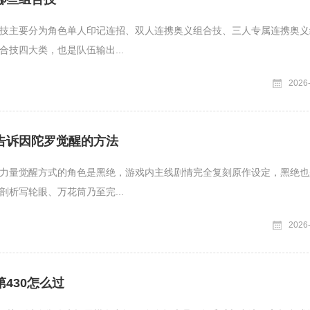
技主要分为角色单人印记连招、双人连携奥义组合技、三人专属连携奥义
合技四大类，也是队伍输出...
2026
告诉因陀罗觉醒的方法
力量觉醒方式的角色是黑绝，游戏内主线剧情完全复刻原作设定，黑绝也
剖析写轮眼、万花筒乃至完...
2026
430怎么过