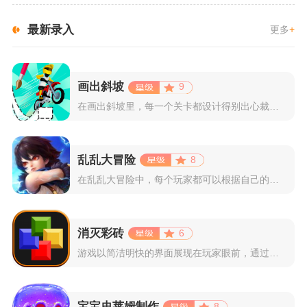
最新录入
更多
+
画出斜坡
9
在画出斜坡里，每一个关卡都设计得别出心裁。玩家需要利用手指在...
乱乱大冒险
8
在乱乱大冒险中，每个玩家都可以根据自己的喜好选择和培养角色，...
消灭彩砖
6
游戏以简洁明快的界面展现在玩家眼前，通过简单的滑动屏幕即可控...
宝宝史莱姆制作
8