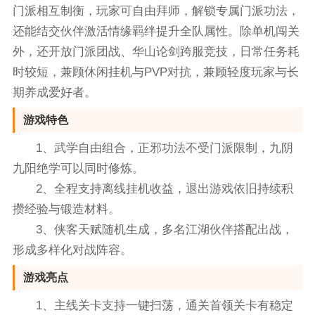
门派相互制衡，玩家可自由拜师，解锁专属门派功法，
还能结交伙伴激活情缘羁绊提升全队属性。除单机闯关
外，还开放门派团战、华山论剑跨服竞技，日常任务耗
时较短，兼顾休闲挂机与PVP对抗，兼顾轻度玩家与长
期养成爱好者。
游戏特色
1、武学自由组合，正邪功法不受门派限制，九阴
九阳绝学可以同时修炼。
2、全程支持离线挂机收益，退出游戏依旧持续积
攒经验与锻造材料。
3、侠客天赋随机生成，多名江湖伙伴搭配出战，
形成多样化对战阵容。
游戏亮点
1、主线关卡支持一键扫荡，通关首领关卡有稳定