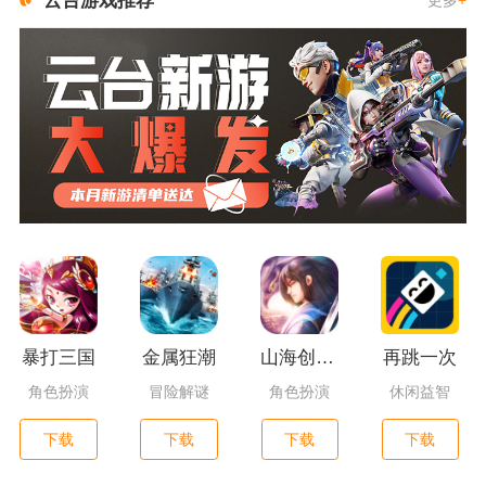
云台游戏推荐
更多
+
暴打三国
金属狂潮
山海创世录一剑天逆
再跳一次
角色扮演
冒险解谜
角色扮演
休闲益智
下载
下载
下载
下载