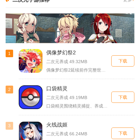
偶像梦幻祭2
1
下载
二次元养成 49.32MB
偶像梦幻祭2延续前作完整世界观，玩家以制作人身份陪伴49位少...
口袋精灵
2
下载
二次元养成 49.19MB
口袋精灵围绕精灵捕捉、养成、回合对战搭建完整冒险体系，玩家化...
火线战姬
3
下载
二次元养成 66.24MB