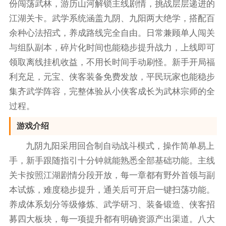
份闯荡武林，游历山河解锁主线剧情，挑战层层递进的
江湖关卡。武学系统涵盖九阴、九阳两大绝学，搭配百
余种心法招式，养成路线完全自由。日常兼顾单人闯关
与组队副本，碎片化时间也能稳步提升战力，上线即可
领取离线挂机收益，不用长时间手动刷怪。新手开局福
利充足，元宝、侠客装备免费发放，平民玩家也能稳步
集齐武学阵容，完整体验从小侠客成长为武林宗师的全
过程。
游戏介绍
九阴九阳采用回合制自动战斗模式，操作简单易上
手，新手跟随指引十分钟就能熟悉全部基础功能。主线
关卡按照江湖剧情分段开放，每一章都有野外首领与副
本试炼，难度稳步提升，通关后可开启一键扫荡功能。
养成体系划分等级修炼、武学研习、装备锻造、侠客招
募四大板块，每一项提升都有明确资源产出渠道。八大