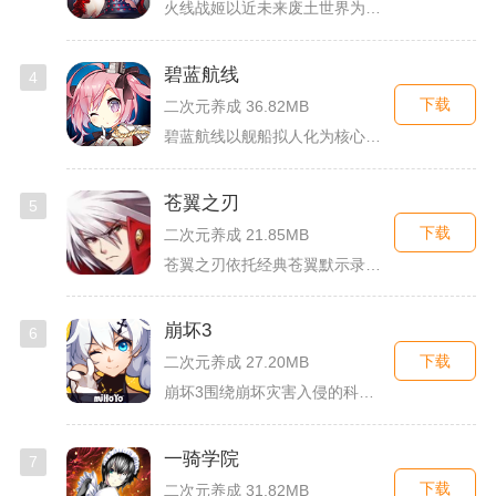
火线战姬以近未来废土世界为故事舞台，融合二次元战姬收集、轻策...
碧蓝航线
4
下载
二次元养成 36.82MB
碧蓝航线以舰船拟人化为核心载体，将各类历史战舰塑造成风格各异...
苍翼之刃
5
下载
二次元养成 21.85MB
苍翼之刃依托经典苍翼默示录IP打造横版指尖格斗手游，完整收录...
崩坏3
6
下载
二次元养成 27.20MB
崩坏3围绕崩坏灾害入侵的科幻世界观展开，玩家以舰长身份操控多...
一骑学院
7
下载
二次元养成 31.82MB