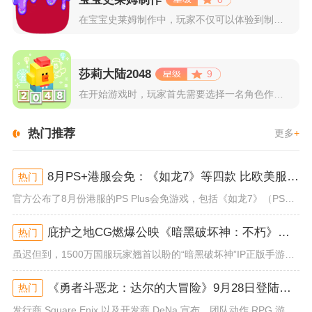
在宝宝史莱姆制作中，玩家不仅可以体验到制作史莱姆的乐趣，还能...
莎莉大陆2048
9
在开始游戏时，玩家首先需要选择一名角色作为自己的代表，在神秘...
热门推荐
更多
+
8月PS+港服会免：《如龙7》等四款 比欧美服多一款
热门
官方公布了8月份港服的PS Plus会免游戏，包括《如龙7》（PS4/PS5）、《小小梦魇》（PS4）、《托尼霍克职业滑...
庇护之地CG燃爆公映《暗黑破坏神：不朽》今日全平台上线
热门
虽迟但到，1500万国服玩家翘首以盼的“暗黑破坏神”IP正版手游《暗黑破坏神：不朽》已于今日全平台上线！动作RPG王者再...
《勇者斗恶龙：达尔的大冒险》9月28日登陆苹果谷歌应用商店
热门
发行商 Square Enix 以及开发商 DeNa 宣布，团队动作 RPG 游戏《勇者斗恶龙：达尔的大冒险 魂之绊》将...