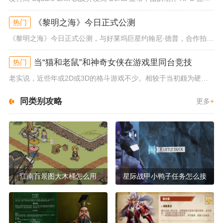
《黎明之海》今日正式公测
热门
《黎明之海》今日正式公测，与好莱坞巨星约翰尼·德普，合作拍摄的宣传短片《冒险者的游戏》同步上线！沉浸式环球之旅 打造属于...
当“猫和老鼠”和神奇女侠在游戏里同台竞技
热门
老实说，近些年或2D或3D的格斗游戏不少。相较于当初颇为硬核的难度。如今这类游戏大都以较低的游玩门槛，独特的技能机制吸引...
同类别攻略
更多
+
江南百景图大木桶怎么用
星际战甲小鸭子任务怎么接