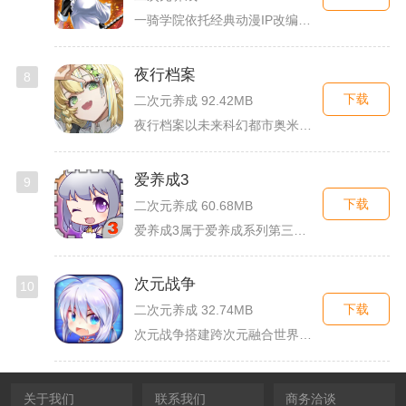
一骑学院依托经典动漫IP改编，把三国武将化身学院少女角色，主...
夜行档案
8
下载
二次元养成 92.42MB
夜行档案以未来科幻都市奥米勒斯为舞台，玩家任职特勤部调查员，...
爱养成3
9
下载
二次元养成 60.68MB
爱养成3属于爱养成系列第三部单机模拟养成手游，故事依托天使堕...
次元战争
10
下载
二次元养成 32.74MB
次元战争搭建跨次元融合世界观，玩家作为次元调停者穿梭破碎平行...
关于我们
联系我们
商务洽谈