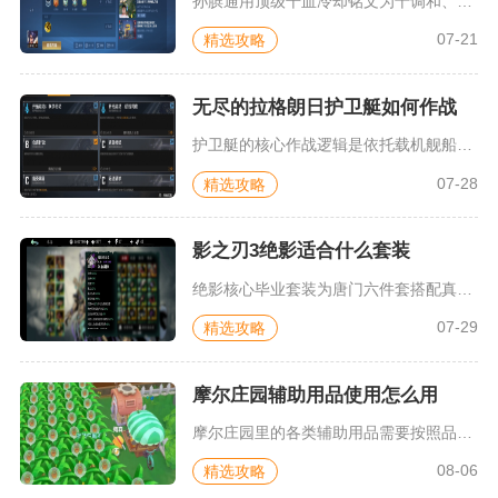
孙膑通用顶级千血冷却铭文为十调和、十虚空、十宿命，主流拉扯功...
07-21
精选攻略
无尽的拉格朗日护卫艇如何作战
护卫艇的核心作战逻辑是依托载机舰船释放曲射火力，依靠前排坦船...
07-28
精选攻略
影之刃3绝影适合什么套装
绝影核心毕业套装为唐门六件套搭配真龙四件套，新手过渡选用月堡...
07-29
精选攻略
摩尔庄园辅助用品使用怎么用
摩尔庄园里的各类辅助用品需要按照品类区分操作入口，结合场景需...
08-06
精选攻略