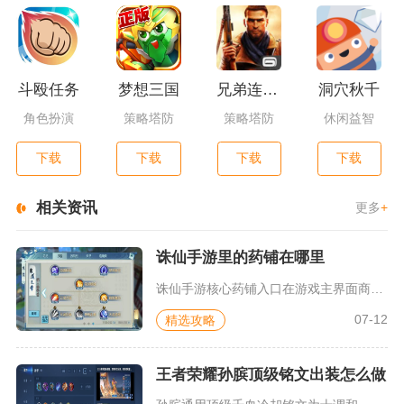
斗殴任务
梦想三国
兄弟连3：战争之子
洞穴秋千
角色扮演
策略塔防
策略塔防
休闲益智
下载
下载
下载
下载
相关资讯
更多
+
诛仙手游里的药铺在哪里
诛仙手游核心药铺入口在游戏主界面商城内的系统商店分页，无需前...
07-12
精选攻略
王者荣耀孙膑顶级铭文出装怎么做