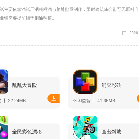
纸主要依靠油纸厂消耗桐油与菜肴批量制作，限时建筑庙会街可无原料自
业链需要提前铺垫桐油种植...
2026
乱乱大冒险
消灭彩砖
丨 22.24MB
休闲益智 丨 41.35MB
全民彩色漂移
画出斜坡