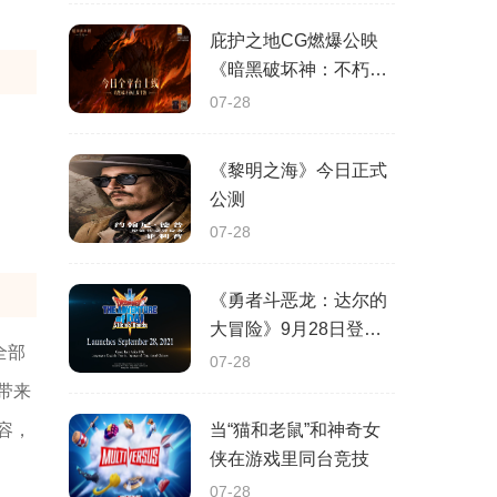
庇护之地CG燃爆公映
《暗黑破坏神：不朽》
今日全平台上线
07-28
《黎明之海》今日正式
公测
07-28
《勇者斗恶龙：达尔的
大冒险》9月28日登陆
全部
苹果谷歌应用商店
07-28
带来
容，
当“猫和老鼠”和神奇女
侠在游戏里同台竞技
07-28