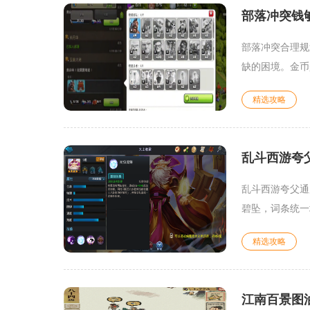
部落冲突钱
部落冲突合理规
缺的困境。金币
精选攻略
乱斗西游夸
乱斗西游夸父通
碧坠，词条统一
精选攻略
江南百景图