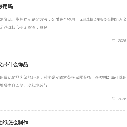
够用吗
划资源、掌握稳定刷金方法，金币完全够用，无规划乱消耗会长期陷入金
是游戏核心基础资源，贯穿...
2026
父带什么饰品
用最优饰品为望舒环佩，对抗爆发阵容替换鬼魇骨指，多控制对局可选用
堆叠生命回复、冷却缩减与...
2026
油纸怎么制作