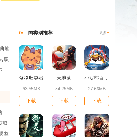
同类别推荐
更多
+
典地
转职
养
食物归类者
天地贰
小浣熊百将传
93.55MB
84.25MB
27.66MB
下载
下载
下载
路
获取
调整