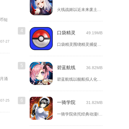
火线战姬以近未来废土世界为故事舞台，融合二次元战姬收集、轻策...
币短
4
口袋精灵
49.19MB
-07-27
口袋精灵围绕精灵捕捉、养成、回合对战搭建完整冒险体系，玩家化...
5
碧蓝航线
36.82MB
月涌
碧蓝航线以舰船拟人化为核心载体，将各类历史战舰塑造成风格各异...
6
-07-25
一骑学院
31.82MB
一骑学院依托经典动漫IP改编，把三国武将化身学院少女角色，主...