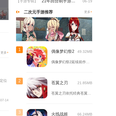
21年回合制手游排行
【手游专辑】
06-19
二次元手游推荐
更多
+
1
偶像梦幻祭2
49.32MB
更多
+
偶像梦幻祭2延续前作完整世界观，玩家以制作人身份陪伴49位少...
定位
2
苍翼之刃
21.85MB
苍翼之刃依托经典苍翼默示录IP打造横版指尖格斗手游，完整收录...
-07-14
3
火线战姬
66.24MB