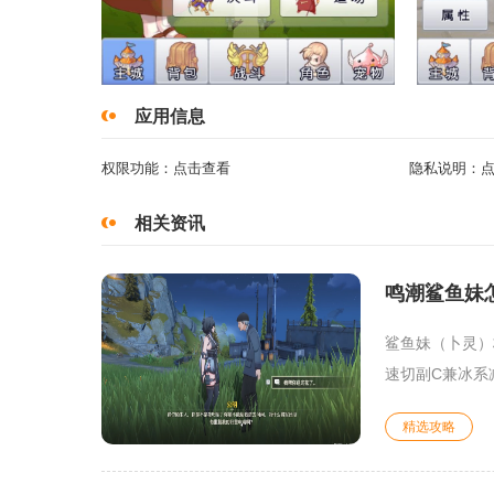
应用信息
权限功能：
点击查看
隐私说明：
相关资讯
鸣潮鲨鱼妹
鲨鱼妹（卜灵）
速切副C兼冰系
精选攻略