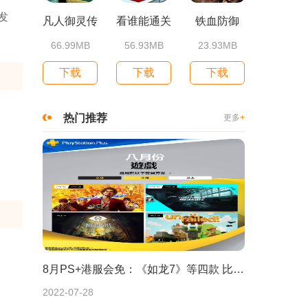
发
凡人御灵传
看谁能通关
铁血防御
66.99MB
56.93MB
23.93MB
下载
下载
下载
热门推荐
更多
+
8月PS+港服会免：《如龙7》等四款 比欧美服多一款
2022-07-28