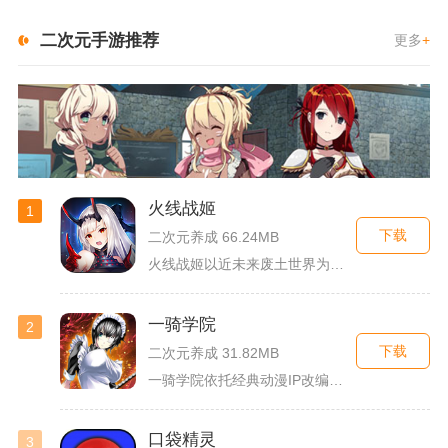
二次元手游推荐
更多
+
火线战姬
1
下载
二次元养成 66.24MB
火线战姬以近未来废土世界为故事舞台，融合二次元战姬收集、轻策...
一骑学院
2
下载
二次元养成 31.82MB
一骑学院依托经典动漫IP改编，把三国武将化身学院少女角色，主...
口袋精灵
3