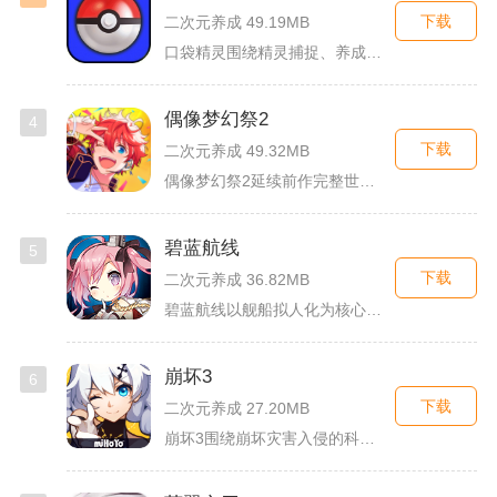
下载
二次元养成 49.19MB
口袋精灵围绕精灵捕捉、养成、回合对战搭建完整冒险体系，玩家化...
偶像梦幻祭2
4
下载
二次元养成 49.32MB
偶像梦幻祭2延续前作完整世界观，玩家以制作人身份陪伴49位少...
碧蓝航线
5
下载
二次元养成 36.82MB
碧蓝航线以舰船拟人化为核心载体，将各类历史战舰塑造成风格各异...
崩坏3
6
下载
二次元养成 27.20MB
崩坏3围绕崩坏灾害入侵的科幻世界观展开，玩家以舰长身份操控多...