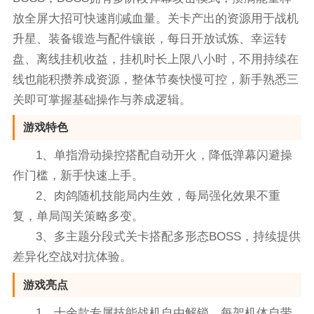
放全屏大招可快速削减血量。关卡产出的资源用于战机
升星、装备锻造与配件镶嵌，每日开放试炼、幸运转
盘、离线挂机收益，挂机时长上限八小时，不用持续在
线也能积攒养成资源，整体节奏快慢可控，新手熟悉三
关即可掌握基础操作与养成逻辑。
游戏特色
1、单指滑动操控搭配自动开火，降低弹幕闪避操
作门槛，新手快速上手。
2、肉鸽随机技能局内生效，每局强化效果不重
复，单局闯关策略多变。
3、多主题分段式关卡搭配多形态BOSS，持续提供
差异化空战对抗体验。
游戏亮点
1、十余款专属技能战机自由解锁，每架机体自带