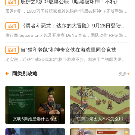
庇护之地CG燃爆公映《暗黑破坏神：不朽》今日全平台上线
热门
虽迟但到，1500万国服玩家翘首以盼的“暗黑破坏神”IP正版手游《暗黑破坏神：不朽》已于今日全平台上线！动作RPG王者再...
《勇者斗恶龙：达尔的大冒险》9月28日登陆苹果谷歌应用商店
热门
发行商 Square Enix 以及开发商 DeNa 宣布，团队动作 RPG 游戏《勇者斗恶龙：达尔的大冒险 魂之绊》将...
当“猫和老鼠”和神奇女侠在游戏里同台竞技
热门
老实说，近些年或2D或3D的格斗游戏不少。相较于当初颇为硬核的难度。如今这类游戏大都以较低的游玩门槛，独特的技能机制吸引...
同类别攻略
更多
+
文明6秦始皇选什么地图
江南百景图大木桶怎么用