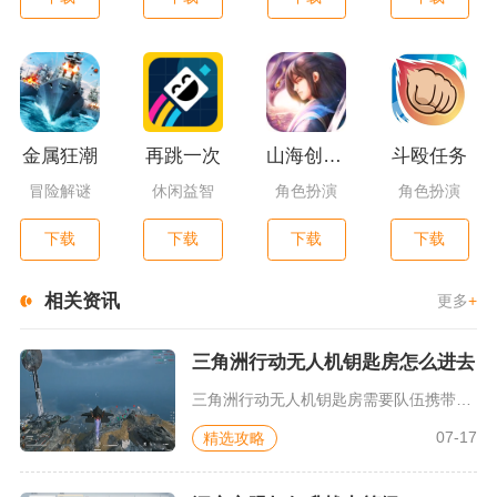
金属狂潮
再跳一次
山海创世录一剑天逆
斗殴任务
冒险解谜
休闲益智
角色扮演
角色扮演
下载
下载
下载
下载
相关资讯
更多
+
三角洲行动无人机钥匙房怎么进去
三角洲行动无人机钥匙房需要队伍携带彩虹小队侦查无人机进入AZ...
07-17
精选攻略