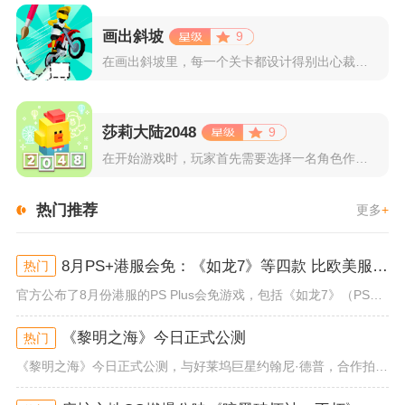
画出斜坡
9
在画出斜坡里，每一个关卡都设计得别出心裁。玩家需要利用手指在...
莎莉大陆2048
9
在开始游戏时，玩家首先需要选择一名角色作为自己的代表，在神秘...
热门推荐
更多
+
8月PS+港服会免：《如龙7》等四款 比欧美服多一款
热门
官方公布了8月份港服的PS Plus会免游戏，包括《如龙7》（PS4/PS5）、《小小梦魇》（PS4）、《托尼霍克职业滑...
《黎明之海》今日正式公测
热门
《黎明之海》今日正式公测，与好莱坞巨星约翰尼·德普，合作拍摄的宣传短片《冒险者的游戏》同步上线！沉浸式环球之旅 打造属于...