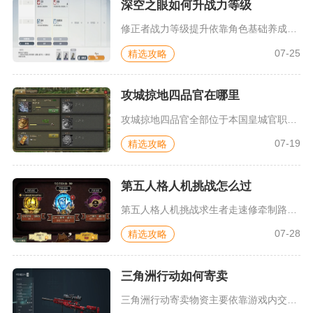
深空之眼如何升战力等级
修正者战力等级提升依靠角色基础养成、权钥、刻印、跃迁、神格、...
07-25
精选攻略
攻城掠地四品官在哪里
攻城掠地四品官全部位于本国皇城官职界面内，解锁皇城系统后在皇...
07-19
精选攻略
第五人格人机挑战怎么过
第五人格人机挑战求生者走速修牵制路线、监管者优先控机拦截即可...
07-28
精选攻略
三角洲行动如何寄卖
三角洲行动寄卖物资主要依靠游戏内交易行系统，先进入军需板块打...