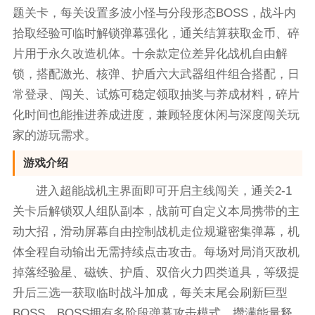
题关卡，每关设置多波小怪与分段形态BOSS，战斗内
拾取经验可临时解锁弹幕强化，通关结算获取金币、碎
片用于永久改造机体。十余款定位差异化战机自由解
锁，搭配激光、核弹、护盾六大武器组件组合搭配，日
常登录、闯关、试炼可稳定领取抽奖与养成材料，碎片
化时间也能推进养成进度，兼顾轻度休闲与深度闯关玩
家的游玩需求。
游戏介绍
进入超能战机主界面即可开启主线闯关，通关2-1
关卡后解锁双人组队副本，战前可自定义本局携带的主
动大招，滑动屏幕自由控制战机走位规避密集弹幕，机
体全程自动输出无需持续点击攻击。每场对局消灭敌机
掉落经验星、磁铁、护盾、双倍火力四类道具，等级提
升后三选一获取临时战斗加成，每关末尾会刷新巨型
BOSS，BOSS拥有多阶段弹幕攻击模式，攒满能量释