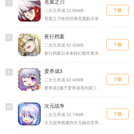
苍翼之刃
7
下载
二次元养成 21.85MB
苍翼之刃依托经典苍翼默示录IP打造横版指尖格斗手游，完整收录...
夜行档案
8
下载
二次元养成 92.42MB
夜行档案以未来科幻都市奥米勒斯为舞台，玩家任职特勤部调查员，...
爱养成3
9
下载
二次元养成 60.68MB
爱养成3属于爱养成系列第三部单机模拟养成手游，故事依托天使堕...
次元战争
10
下载
二次元养成 32.74MB
次元战争搭建跨次元融合世界观，玩家作为次元调停者穿梭破碎平行...