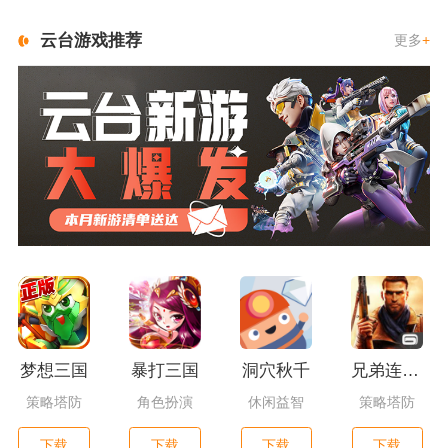
云台游戏推荐
更多
+
梦想三国
暴打三国
洞穴秋千
兄弟连3：战争之子
策略塔防
角色扮演
休闲益智
策略塔防
下载
下载
下载
下载