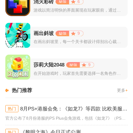
消灭彩砖
6
游戏以简洁明快的界面展现在玩家眼前，通过简单的滑动屏幕即可控...
画出斜坡
9
在画出斜坡里，每一个关卡都设计得别出心裁。玩家需要利用手指在...
莎莉大陆2048
9
在开始游戏时，玩家首先需要选择一名角色作为自己的代表，在神秘...
热门推荐
更多
+
8月PS+港服会免：《如龙7》等四款 比欧美服多一款
热门
官方公布了8月份港服的PS Plus会免游戏，包括《如龙7》（PS4/PS5）、《小小梦魇》（PS4）、《托尼霍克职业滑...
《黎明之海》今日正式公测
热门