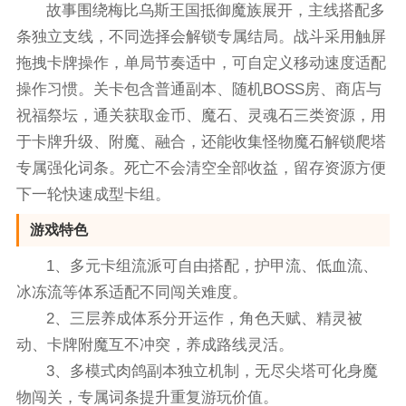
故事围绕梅比乌斯王国抵御魔族展开，主线搭配多
条独立支线，不同选择会解锁专属结局。战斗采用触屏
拖拽卡牌操作，单局节奏适中，可自定义移动速度适配
操作习惯。关卡包含普通副本、随机BOSS房、商店与
祝福祭坛，通关获取金币、魔石、灵魂石三类资源，用
于卡牌升级、附魔、融合，还能收集怪物魔石解锁爬塔
专属强化词条。死亡不会清空全部收益，留存资源方便
下一轮快速成型卡组。
游戏特色
1、多元卡组流派可自由搭配，护甲流、低血流、
冰冻流等体系适配不同闯关难度。
2、三层养成体系分开运作，角色天赋、精灵被
动、卡牌附魔互不冲突，养成路线灵活。
3、多模式肉鸽副本独立机制，无尽尖塔可化身魔
物闯关，专属词条提升重复游玩价值。