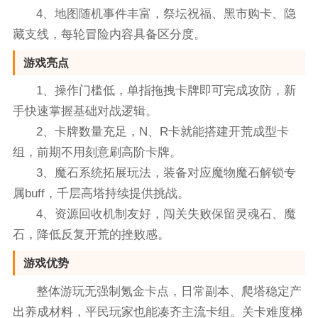
4、地图随机事件丰富，祭坛祝福、黑市购卡、隐
藏支线，每轮冒险内容具备区分度。
游戏亮点
1、操作门槛低，单指拖拽卡牌即可完成攻防，新
手快速掌握基础对战逻辑。
2、卡牌数量充足，N、R卡就能搭建开荒成型卡
组，前期不用刻意刷高阶卡牌。
3、魔石系统拓展玩法，装备对应魔物魔石解锁专
属buff，千层高塔持续提供挑战。
4、资源回收机制友好，闯关失败保留灵魂石、魔
石，降低反复开荒的挫败感。
游戏优势
整体游玩无强制氪金卡点，日常副本、爬塔稳定产
出养成材料，平民玩家也能凑齐主流卡组。关卡难度梯