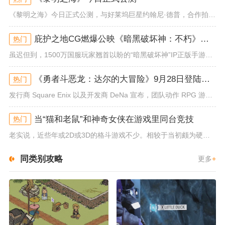
《黎明之海》今日正式公测，与好莱坞巨星约翰尼·德普，合作拍摄的宣传短片《冒险者的游戏》同步上线！沉浸式环球之旅 打造属于...
庇护之地CG燃爆公映《暗黑破坏神：不朽》今日全平台上线
热门
虽迟但到，1500万国服玩家翘首以盼的“暗黑破坏神”IP正版手游《暗黑破坏神：不朽》已于今日全平台上线！动作RPG王者再...
《勇者斗恶龙：达尔的大冒险》9月28日登陆苹果谷歌应用商店
热门
发行商 Square Enix 以及开发商 DeNa 宣布，团队动作 RPG 游戏《勇者斗恶龙：达尔的大冒险 魂之绊》将...
当“猫和老鼠”和神奇女侠在游戏里同台竞技
热门
老实说，近些年或2D或3D的格斗游戏不少。相较于当初颇为硬核的难度。如今这类游戏大都以较低的游玩门槛，独特的技能机制吸引...
同类别攻略
更多
+