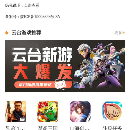
隐私说明：
点击查看
备案号：
陕ICP备19005525号-3A
云台游戏推荐
更多
+
兄弟连3：战争之子
梦想三国
山海创世录一剑天逆
斗殴任务