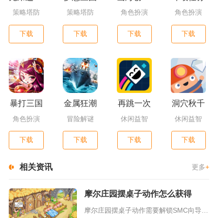
策略塔防
策略塔防
角色扮演
角色扮演
下载
下载
下载
下载
暴打三国
金属狂潮
再跳一次
洞穴秋千
角色扮演
冒险解谜
休闲益智
休闲益智
下载
下载
下载
下载
相关资讯
更多
+
摩尔庄园摆桌子动作怎么获得
摩尔庄园摆桌子动作需要解锁SMC向导职业、集齐前置道具并穿戴...