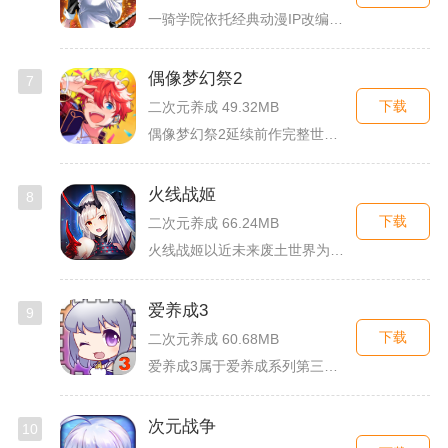
一骑学院依托经典动漫IP改编，把三国武将化身学院少女角色，主...
偶像梦幻祭2
7
下载
二次元养成 49.32MB
偶像梦幻祭2延续前作完整世界观，玩家以制作人身份陪伴49位少...
火线战姬
8
下载
二次元养成 66.24MB
火线战姬以近未来废土世界为故事舞台，融合二次元战姬收集、轻策...
爱养成3
9
下载
二次元养成 60.68MB
爱养成3属于爱养成系列第三部单机模拟养成手游，故事依托天使堕...
次元战争
10