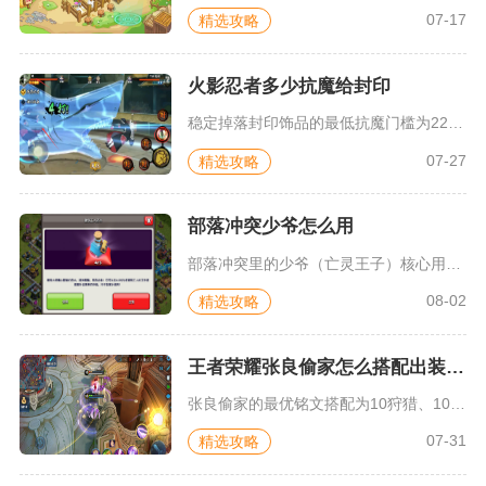
07-17
精选攻略
火影忍者多少抗魔给封印
稳定掉落封印饰品的最低抗魔门槛为22400，想要秘境持续产出...
07-27
精选攻略
部落冲突少爷怎么用
部落冲突里的少爷（亡灵王子）核心用法是作为空军核心输出英雄，...
08-02
精选攻略
王者荣耀张良偷家怎么搭配出装铭文
张良偷家的最优铭文搭配为10狩猎、10虚空、10宿命，偷家专...
07-31
精选攻略