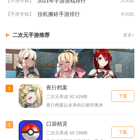
2021年手游游戏排行
【手游专辑】
共30款
挂机搬砖手游排行
【手游专辑】
共30款
二次元手游推荐
更多
+
夜行档案
1
下载
二次元养成 92.42MB
夜行档案以未来科幻都市奥米勒斯为舞台，玩家任职特勤部调查员，...
口袋精灵
2
下载
二次元养成 49.19MB