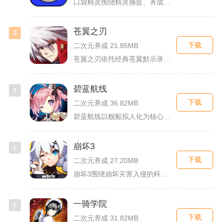
口袋精灵围绕精灵捕捉、养成、回合对战搭建完整冒险体系，玩家化...
苍翼之刃
3
下载
二次元养成 21.85MB
苍翼之刃依托经典苍翼默示录IP打造横版指尖格斗手游，完整收录...
碧蓝航线
4
下载
二次元养成 36.82MB
碧蓝航线以舰船拟人化为核心载体，将各类历史战舰塑造成风格各异...
崩坏3
5
下载
二次元养成 27.20MB
崩坏3围绕崩坏灾害入侵的科幻世界观展开，玩家以舰长身份操控多...
一骑学院
6
下载
二次元养成 31.82MB